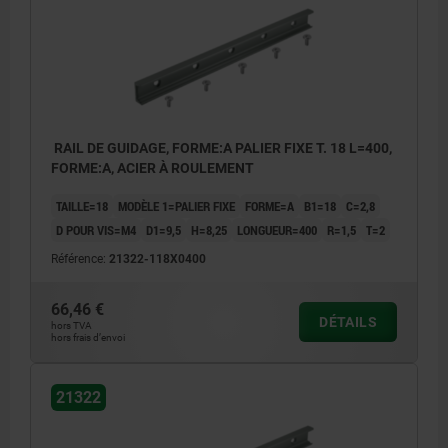
RAIL DE GUIDAGE, FORME:A PALIER FIXE T. 18 L=400,
FORME:A, ACIER À ROULEMENT
TAILLE=18
MODÈLE 1=PALIER FIXE
FORME=A
B1=18
C=2,8
D POUR VIS=M4
D1=9,5
H=8,25
LONGUEUR=400
R=1,5
T=2
Référence:
21322-118X0400
66,46 €
DÉTAILS
hors TVA
hors frais d’envoi
21322