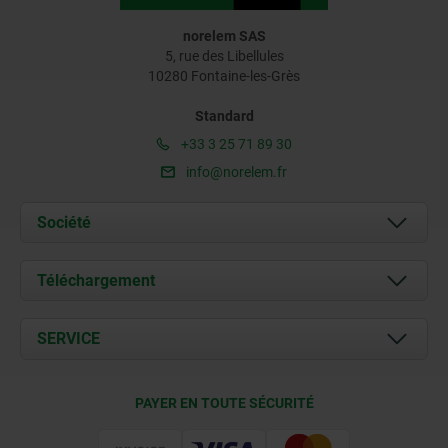
norelem SAS
5, rue des Libellules
10280 Fontaine-les-Grès
Standard
+33 3 25 71 89 30
info@norelem.fr
Société
À propos de nous
Téléchargement
Actualités
Documents
SERVICE
Contact
Conditions de livraison
PAYER EN TOUTE SÉCURITÉ
Certification