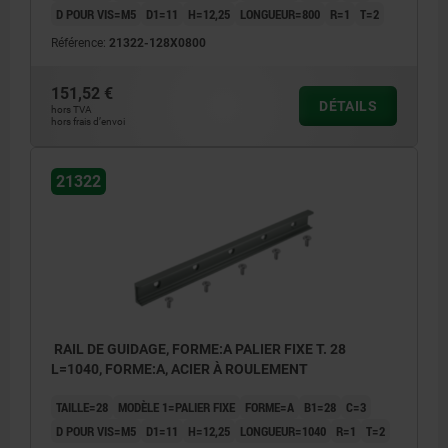
D POUR VIS=M5
D1=11
H=12,25
LONGUEUR=800
R=1
T=2
Référence:
21322-128X0800
151,52 €
DÉTAILS
hors TVA
hors frais d’envoi
21322
RAIL DE GUIDAGE, FORME:A PALIER FIXE T. 28
L=1040, FORME:A, ACIER À ROULEMENT
TAILLE=28
MODÈLE 1=PALIER FIXE
FORME=A
B1=28
C=3
D POUR VIS=M5
D1=11
H=12,25
LONGUEUR=1040
R=1
T=2