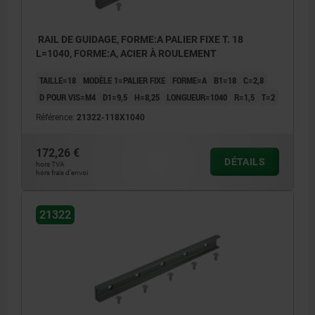
RAIL DE GUIDAGE, FORME:A PALIER FIXE T. 18
L=1040, FORME:A, ACIER À ROULEMENT
TAILLE=18
MODÈLE 1=PALIER FIXE
FORME=A
B1=18
C=2,8
D POUR VIS=M4
D1=9,5
H=8,25
LONGUEUR=1040
R=1,5
T=2
Référence:
21322-118X1040
172,26 €
DÉTAILS
hors TVA
hors frais d’envoi
21322