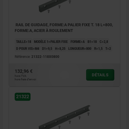
RAIL DE GUIDAGE, FORME:A PALIER FIXE T. 18 L=800,
FORME:A, ACIER À ROULEMENT
TAILLE=18
MODÈLE 1=PALIER FIXE
FORME=A
B1=18
C=2,8
D POUR VIS=M4
D1=9,5
H=8,25
LONGUEUR=800
R=1,5
T=2
Référence:
21322-118X0800
132,96 €
DÉTAILS
hors TVA
hors frais d’envoi
21322