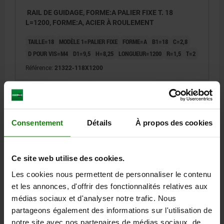
RAIL DE GUIDAGE, FORME:A PALIER FIXE T. 18
L=1200, FORME:A, ACIER À ROULEMENT
TAILLE=18
MODÈLE 1=PALIER FIXE
FORME=A
B1=18
C=2,8
D POUR VIS=M4
D1=9,5
H=8,25
LONGUEUR=1200
R=1,5
T=2
Référence:
21322-118X1200
199,18 €
DÉTAILS
hors TVA
hors frais d’envoi
Consentement
Détails
À propos des cookies
21322
Ce site web utilise des cookies.
Les cookies nous permettent de personnaliser le contenu
et les annonces, d'offrir des fonctionnalités relatives aux
médias sociaux et d'analyser notre trafic. Nous
partageons également des informations sur l'utilisation de
RAIL DE GUIDAGE, FORME:A PALIER FIXE T. 28 L=400,
notre site avec nos partenaires de médias sociaux, de