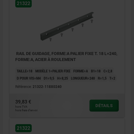
21322
RAIL DE GUIDAGE, FORME:A PALIER FIXE T. 18 L=240,
FORME:A, ACIER À ROULEMENT
TAILLE=18
MODÈLE 1=PALIER FIXE
FORME=A
B1=18
C=2,8
D POUR VIS=M4
D1=9,5
H=8,25
LONGUEUR=240
R=1,5
T=2
Référence:
21322-118X0240
39,83 €
DÉTAILS
hors TVA
hors frais d’envoi
21322