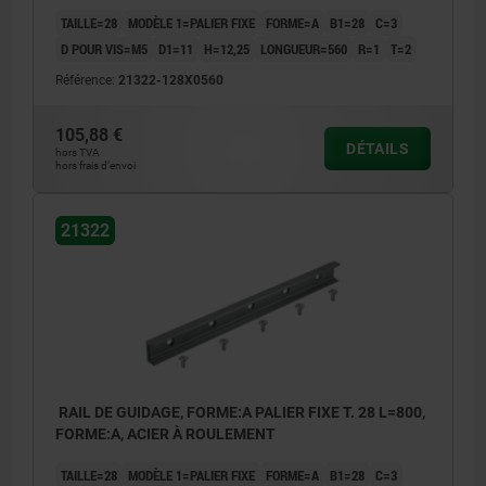
TAILLE=28
MODÈLE 1=PALIER FIXE
FORME=A
B1=28
C=3
D POUR VIS=M5
D1=11
H=12,25
LONGUEUR=560
R=1
T=2
Référence:
21322-128X0560
105,88 €
DÉTAILS
hors TVA
hors frais d’envoi
21322
RAIL DE GUIDAGE, FORME:A PALIER FIXE T. 28 L=800,
FORME:A, ACIER À ROULEMENT
TAILLE=28
MODÈLE 1=PALIER FIXE
FORME=A
B1=28
C=3