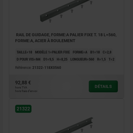
RAIL DE GUIDAGE, FORME:A PALIER FIXE T. 18 L=560,
FORME:A, ACIER À ROULEMENT
TAILLE=18
MODÈLE 1=PALIER FIXE
FORME=A
B1=18
C=2,8
D POUR VIS=M4
D1=9,5
H=8,25
LONGUEUR=560
R=1,5
T=2
Référence:
21322-118X0560
92,88 €
DÉTAILS
hors TVA
hors frais d’envoi
21322