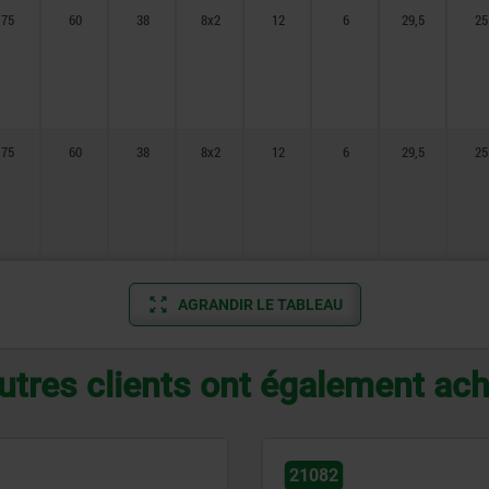
75
60
38
8x2
12
6
29,5
25
75
60
38
8x2
12
6
29,5
25
AGRANDIR LE TABLEAU
utres clients ont également ac
21082