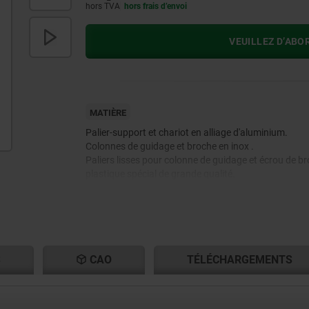
hors TVA
hors frais d’envoi
VEUILLEZ D’ABO
MATIÈRE
Palier-support et chariot en alliage d'aluminium.
Colonnes de guidage et broche en inox .
Paliers lisses pour colonne de guidage et écrou de b
plastique spécial de grande qualité.
Accouplement à griffes en aluminium avec noix
d'accouplement en polyuréthane.
S
CAO
TÉLÉCHARGEMENTS