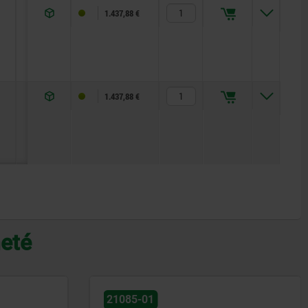
28
15,5
133
75
60
30
15
1.437,88 €
28
15,5
133
75
60
30
15
1.437,88 €
heté
21085-01