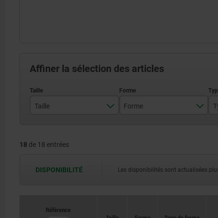
Affiner la sélection des articles
Taille
Forme
T
8
A
18
de 18 entrées
12
B
C
DISPONIBILITÉ
Les disponibilités sont actualisées plus
Référence
Référence
Taille
Taille
Forme
Forme
Type de forme
Type de forme