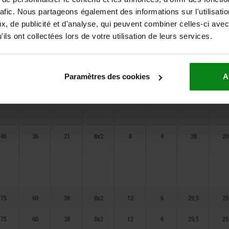
rafic. Nous partageons également des informations sur l'utilisati
46
36
21
8x2
8
4
28
20
, de publicité et d'analyse, qui peuvent combiner celles-ci avec
ils ont collectées lors de votre utilisation de leurs services.
46
36
21
8x2
8
4
28
20
Paramètres des cookies
A
46
36
21
8x2
8
4
28
20
75
60
38
8x2
12
6
29,5
25
75
60
38
8x2
12
6
29,5
25