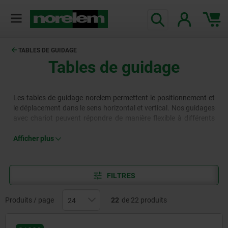
TABLES DE GUIDAGE
Tables de guidage
Les tables de guidage norelem permettent le positionnement et
le déplacement dans le sens horizontal et vertical. Nos guidages
avec chariot peuvent répondre de manière flexible à différents
besoins et constituent donc un choix idéal pour un grand
nombre d'applications dans la construction de machines et de
Afficher plus
dispositifs, comme par ex. dans la technique de mesure et de
contrôle.
FILTRES
Produits / page
22
de 22 produits