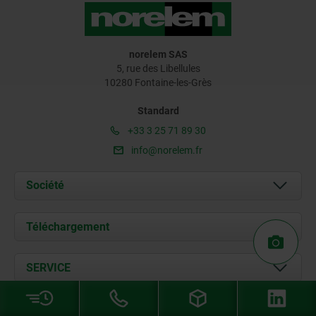
norelem SAS
5, rue des Libellules
10280 Fontaine-les-Grès
Standard
+33 3 25 71 89 30
info@norelem.fr
Société
À propos de nous
Téléchargement
Actualités
Documents
SERVICE
Contact
Conditions de livraison
PAYER EN TOUTE SÉCURITÉ