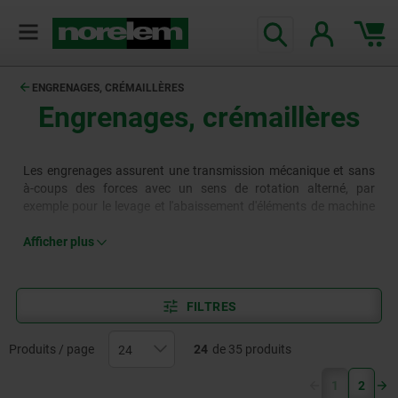
ENGRENAGES, CRÉMAILLÈRES
Engrenages, crémaillères
Les engrenages assurent une transmission mécanique et sans
à-coups des forces avec un sens de rotation alterné, par
exemple pour le levage et l'abaissement d'éléments de machine
ou de charges. L'association d'une crémaillère et d'un engrenage
permet de transformer des mouvements de rotation en
Afficher plus
mouvements linéaires, ou des mouvements linéaires en
mouvements de rotation, et trouve de nombreuses applications
dans la construction de machines et d'installations.
FILTRES
Produits / page
24
de 35 produits
(current)
1
2