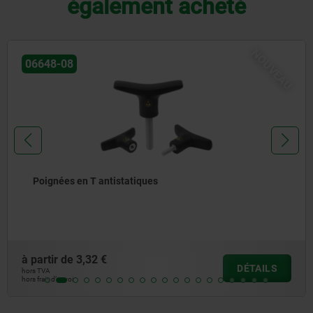
également acheté
NOUVEAU
06648-05
Poignées en T en thermoplastique
à partir de
1,65 €
DÉTAILS
hors TVA
hors frais d’envoi