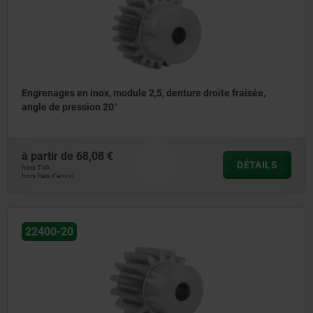
Engrenages en inox, module 2,5, denture droite fraisée,
angle de pression 20°
à partir de
68,08 €
DÉTAILS
hors TVA
hors frais d’envoi
22400-20