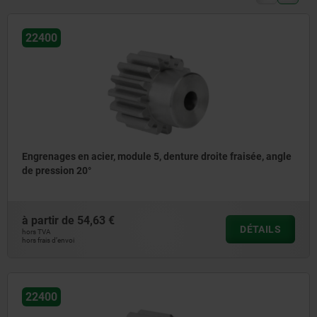
22400
Engrenages en acier, module 5, denture droite fraisée, angle
de pression 20°
à partir de
54,63 €
DÉTAILS
hors TVA
hors frais d’envoi
22400