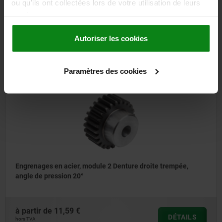
ou qu'ils ont collectées lors de votre utilisation de leurs
services.
à partir de
97,02 €
DÉTAILS
Autoriser les cookies
hors TVA
hors frais d’envoi
Paramètres des cookies
22401
Engrenages en acier, module 2 Denture droite trempée,
angle de pression 20°
à partir de
11,59 €
DÉTAILS
hors TVA