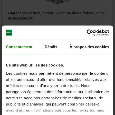
Engrenages en inox, module 3, denture droite fraisée, angle
de pression 20°
à partir de
54,30 €
DÉTAILS
hors TVA
hors frais d’envoi
Consentement
Détails
À propos des cookies
22400-20
Ce site web utilise des cookies.
Les cookies nous permettent de personnaliser le contenu
et les annonces, d'offrir des fonctionnalités relatives aux
médias sociaux et d'analyser notre trafic. Nous
partageons également des informations sur l'utilisation de
notre site avec nos partenaires de médias sociaux, de
publicité et d'analyse, qui peuvent combiner celles-ci
Engrenages en inox, module 4, denture droite fraisée, angle
avec d'autres informations que vous leur avez fournies
de pression 20°