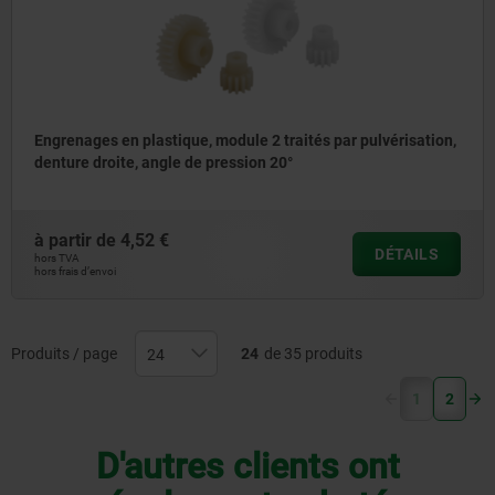
Engrenages en plastique, module 2 traités par pulvérisation,
denture droite, angle de pression 20°
à partir de
4,52 €
DÉTAILS
hors TVA
hors frais d’envoi
Produits / page
24
de 35 produits
(current)
1
2
D'autres clients ont