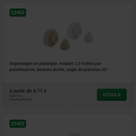
22402
Engrenages en plastique, module 2,5 traités par
pulvérisation, denture droite, angle de pression 20°
à partir de
6,71 €
DÉTAILS
hors TVA
hors frais d’envoi
22402