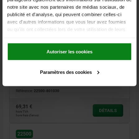
notre site avec nos partenaires de médias sociaux, de
publicité et d'analyse, qui peuvent combiner celles-ci
avec d'autres informations que vous leur avez fournies
ou qu'ils ont collectées lors de votre utilisation de leurs
VIS SANS FIN, FILETAGE À DROITE, D1=40, ACIER
services.
CEMENTER
Autoriser les cookies
DÉSIGNATION=VIS SANS FIN
DIAMÈTRE DU CERCLE DIVISÉ=40
Z1=1
MODULE=4
ANGLE D'HÉLICE=5° 44
D3=48
COUPLE DE SORTIE T2 (NM) GRAISSE MINÉRALE=348
Paramètres des cookies
COUPLE DE SORTIE T2 (NM) HUILE MINÉRALE=417
COUPLE DE SORTIE T2 (NM) HUILE SYNTHÉTIQUE=522
Référence:
22500-801030
69,31 €
DÉTAILS
hors TVA
hors frais d’envoi
22500