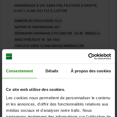
ENGRENAGE À VIS SANS FIN, FILETAGE À DROITE,
U=20:1, A=80, D2=121,5, LAITON
DIAMÈTRE DU CERCLE DIVISÉ=121,5
RAPPORT DE TRANSMISSION=20:1
DÉSIGNATION=ENGRENAGE À VIS SANS FIN
Z2=40
MODULE=3
ANGLE D'HÉLICE=8° 58
D4=130,5
COUPLE DE SORTIE T2 (NM) GRAISSE MINÉRALE=290
COUPLE DE SORTIE T2 (NM) HUILE MINÉRALE=348
COUPLE DE SORTIE T2 (NM) HUILE SYNTHÉTIQUE=435
Référence:
22500-802020
Consentement
Détails
À propos des cookies
266,99 €
DÉTAILS
hors TVA
hors frais d’envoi
Ce site web utilise des cookies.
Les cookies nous permettent de personnaliser le contenu
22500
et les annonces, d'offrir des fonctionnalités relatives aux
médias sociaux et d'analyser notre trafic. Nous
partageons également des informations sur l'utilisation de