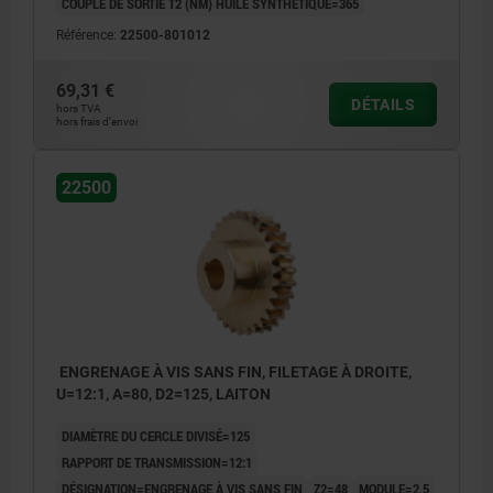
COUPLE DE SORTIE T2 (NM) HUILE SYNTHÉTIQUE=365
Référence:
22500-801012
69,31 €
DÉTAILS
hors TVA
hors frais d’envoi
22500
ENGRENAGE À VIS SANS FIN, FILETAGE À DROITE,
U=12:1, A=80, D2=125, LAITON
DIAMÈTRE DU CERCLE DIVISÉ=125
RAPPORT DE TRANSMISSION=12:1
DÉSIGNATION=ENGRENAGE À VIS SANS FIN
Z2=48
MODULE=2,5