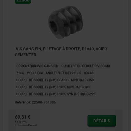
VIS SANS FIN, FILETAGE À DROITE, D1=40, ACIER
CEMENTER
DÉSIGNATION=VIS SANS FIN
DIAMÈTRE DU CERCLE DIVISÉ=40
Z1=4
MODULE=4
ANGLE D'HÉLICE=23° 35
D3=48
COUPLE DE SORTIE T2 (NM) GRAISSE MINÉRALE=150
COUPLE DE SORTIE T2 (NM) HUILE MINÉRALE=180
COUPLE DE SORTIE T2 (NM) HUILE SYNTHÉTIQUE=225
Référence:
22500-801006
1) rectifié
69,31 €
DÉTAILS
hors TVA
hors frais d’envoi