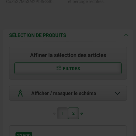
CuZn37Mn3Al2PbSi-S40.
et perçage rectifiés.
SÉLECTION DE PRODUITS
Affiner la sélection des articles
FILTRES
Afficher / masquer le schéma
1
2
22500