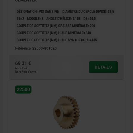
DÉSIGNATION=VIS SANS FIN
DIAMÈTRE DU CERCLE DIVISÉ=38,5
Z1=2
MODULE=3
ANGLE D'HÉLICE=8° 58
D3=44,5
COUPLE DE SORTIE T2 (NM) GRAISSE MINÉRALE=290
COUPLE DE SORTIE T2 (NM) HUILE MINÉRALE=348
COUPLE DE SORTIE T2 (NM) HUILE SYNTHÉTIQUE=435
Référence:
22500-801020
69,31 €
DÉTAILS
hors TVA
hors frais d’envoi
22500