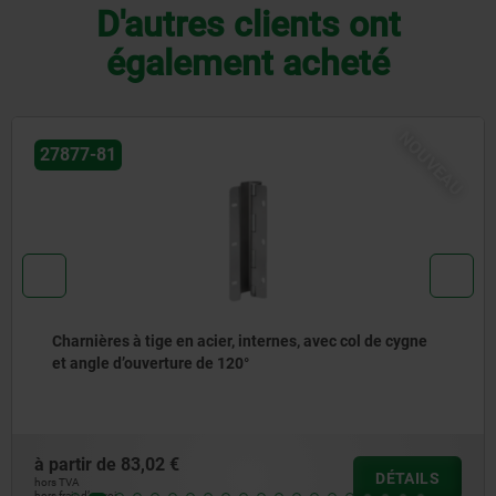
D'autres clients ont
également acheté
22500
Engrenages à vis sans fin filetés à droite Entraxe
17 mm
à partir de
20,89 €
DÉTAILS
hors TVA
hors frais d’envoi