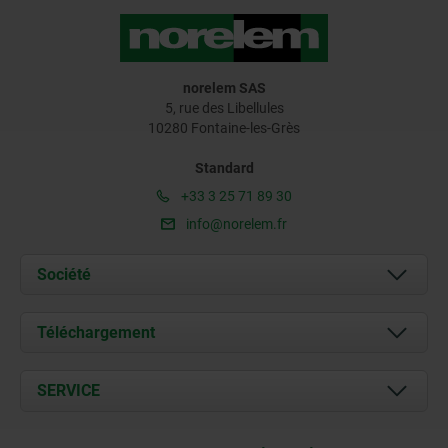
norelem SAS
5, rue des Libellules
10280 Fontaine-les-Grès
Standard
+33 3 25 71 89 30
info@norelem.fr
Société
À propos de nous
Téléchargement
Actualités
Documents
SERVICE
Contact
Conditions de livraison