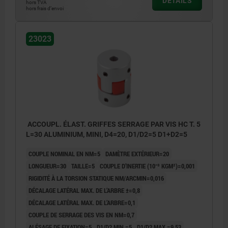
DÉTAILS
hors TVA
hors frais d’envoi
23023
ACCOUPL. ÉLAST. GRIFFES SERRAGE PAR VIS HC T. 5
L=30 ALUMINIUM, MINI, D4=20, D1/D2=5 D1+D2=5
COUPLE NOMINAL EN NM=5
DAMÈTRE EXTÉRIEUR=20
LONGUEUR=30
TAILLE=5
COUPLE D’INERTIE (10⁻³ KGM²)=0,001
RIGIDITÉ À LA TORSION STATIQUE NM/ARCMIN=0,016
DÉCALAGE LATÉRAL MAX. DE L’ARBRE ±=0,8
DÉCALAGE LATÉRAL MAX. DE L’ARBRE=0,1
COUPLE DE SERRAGE DES VIS EN NM=0,7
ALÉSAGE DE FIXATION=5
D1/D2 MIN.=5
D1/D2 MAX.=9,53