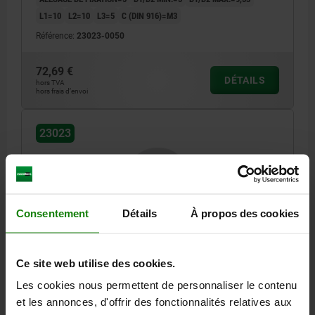
L1=10
L2=10
L3=5
C (DIN 916)=M3
Référence:
23023-0050
72,69 €
DÉTAILS
hors TVA
hors frais d’envoi
23023
Consentement
Détails
À propos des cookies
ACCOUPL. ÉLAST. GRIFFES SERRAGE PAR VIS HC T.
Ce site web utilise des cookies.
12,5 L=35 ALUMINIUM, MINI, D4=30, D1/D2=8
D1+D2=8
Les cookies nous permettent de personnaliser le contenu
et les annonces, d'offrir des fonctionnalités relatives aux
COUPLE NOMINAL EN NM=12,5
DAMÈTRE EXTÉRIEUR=30