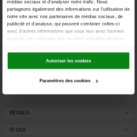
médias sociaux et d'analyser notre trafic. Nous
LONGUEUR=35
TAILLE=12,5
partageons également des informations sur l'utilisation de
COUPLE D’INERTIE (10⁻³ KGM²)=0,0059
notre site avec nos partenaires de médias sociaux, de
RIGIDITÉ À LA TORSION STATIQUE NM/ARCMIN=0,038
publicité et d'analyse, qui peuvent combiner celles-ci
DÉCALAGE LATÉRAL MAX. DE L’ARBRE ±=1
avec d'autres informations que vous leur avez fournies
DÉCALAGE LATÉRAL MAX. DE L’ARBRE=0,1
ou qu'ils ont collectées lors de votre utilisation de leurs
COUPLE DE SERRAGE DES VIS EN NM=1,7
services.
ALÉSAGE DE FIXATION=8
D1/D2 MIN.=8
D1/D2 MAX.=14
L1=11
L2=13
L3=5,5
C (DIN 916)=M4
Autoriser les cookies
Référence:
23023-0125
93,41 €
Paramètres des cookies
DÉTAILS
hors TVA
hors frais d’envoi
DÉTAILS
CAO