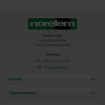
norelem SAS
5, rue des Libellules
10280 Fontaine-les-Grès
Standard
+33 3 25 71 89 30
info@norelem.fr
Société
À propos de nous
Téléchargement
Actualités
Documents