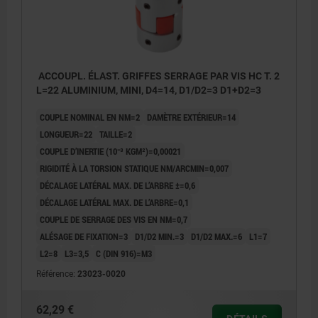
ACCOUPL. ÉLAST. GRIFFES SERRAGE PAR VIS HC T. 2
L=22 ALUMINIUM, MINI, D4=14, D1/D2=3 D1+D2=3
COUPLE NOMINAL EN NM=2
DAMÈTRE EXTÉRIEUR=14
LONGUEUR=22
TAILLE=2
COUPLE D’INERTIE (10⁻³ KGM²)=0,00021
RIGIDITÉ À LA TORSION STATIQUE NM/ARCMIN=0,007
DÉCALAGE LATÉRAL MAX. DE L’ARBRE ±=0,6
DÉCALAGE LATÉRAL MAX. DE L’ARBRE=0,1
COUPLE DE SERRAGE DES VIS EN NM=0,7
ALÉSAGE DE FIXATION=3
D1/D2 MIN.=3
D1/D2 MAX.=6
L1=7
L2=8
L3=3,5
C (DIN 916)=M3
Référence:
23023-0020
1) Etoile élastomère
62,29 €