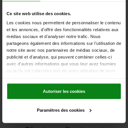
07300-03
Ce site web utilise des cookies.
Les cookies nous permettent de personnaliser le contenu
et les annonces, d'offrir des fonctionnalités relatives aux
médias sociaux et d'analyser notre trafic. Nous
partageons également des informations sur l'utilisation de
notre site avec nos partenaires de médias sociaux, de
publicité et d'analyse, qui peuvent combiner celles-ci
Rondelles d'étanchéité Hygienic USIT®
avec d'autres informations que vous leur avez fournies
ou qu'ils ont collectées lors de votre utilisation de leurs
services.
à partir de
4,58 €
DÉTAILS
Autoriser les cookies
hors TVA
hors frais d’envoi
Paramètres des cookies
Produits / page
6
de 6 produits