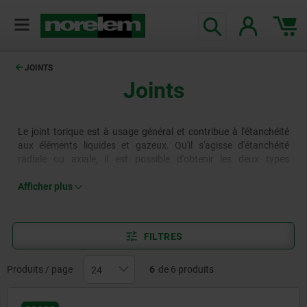
JOINTS
Joints
Le joint torique est à usage général et contribue à l'étanchéité
aux éléments liquides et gazeux. Qu'il s'agisse d'étanchéité
radiale ou axiale, il est possible d'obtenir les deux types
d'étanchéité en fonction du montage du joint torique. Les
bagues d'étanchéité d'arbre empêchent les fuites de gaz et de
Afficher plus
liquides sur des applications telles que les machines. Associées
à un un palier ou à un arbre, elles protègent et sécurisent le joint.
Pour créer un joint d'étanchéité, les bagues d'étanchéité d'arbre
FILTRES
radiales sont en élastomère NBR. Le ressort de traction et
l'anneau de renforcement sont en acier.
Produits / page
6
de 6 produits