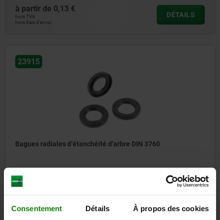
à partir de
0,13 €
DÉTAILS
hors TVA
hors frais d’envoi
23915
Bagues radiales d‘étanchéité d‘arbre DIN 3760
à partir de
4,58 €
DÉTAILS
hors TVA
hors frais d’envoi
Consentement
Détails
À propos des cookies