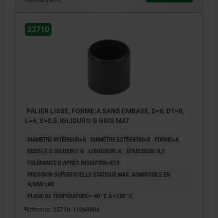
hors frais d’envoi
23710
PALIER LISSE, FORME:A SANS EMBASE, D=6, D1=8,
L=6, S=0,5, IGLIDUR® G GRIS MAT
DIAMÈTRE INTÉRIEUR=6
DIAMÈTRE EXTÉRIEUR=8
FORME=A
MODÈLE 2=IGLIDUR® G
LONGUEUR=6
ÉPAISSEUR=0,5
TOLÉRANCE D APRÈS INSERTION=E10
PRESSION SUPERFICIELLE STATIQUE MAX. ADMISSIBLE EN
N/MM²=80
PLAGE DE TEMPÉRATURE=-40 °C À +130 °C
Référence:
23710-11060806