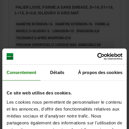
PALIER LISSE, FORME:A SANS EMBASE, D=14, D1=16,
L=15, S=0,8, IGLIDUR® G GRIS MAT
DIAMÈTRE INTÉRIEUR=14
DIAMÈTRE EXTÉRIEUR=16
FORME=A
MODÈLE 2=IGLIDUR® G
LONGUEUR=15
ÉPAISSEUR=0,8
TOLÉRANCE D APRÈS INSERTION=E10
PRESSION SUPERFICIELLE STATIQUE MAX. ADMISSIBLE EN
N/MM²=80
PLAGE DE TEMPÉRATURE=-40 °C À +130 °C
Référence:
23710-11141615
Consentement
Détails
À propos des cookies
0,98 €
DÉTAILS
hors TVA
hors frais d’envoi
Ce site web utilise des cookies.
Les cookies nous permettent de personnaliser le contenu
23710
et les annonces, d'offrir des fonctionnalités relatives aux
médias sociaux et d'analyser notre trafic. Nous
partageons également des informations sur l'utilisation de