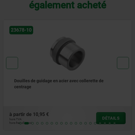
également acheté
23731
ec collerette de
Palier lisse à collerette
à partir de
0,56 €
DÉTAILS
hors TVA
hors frais d’envoi