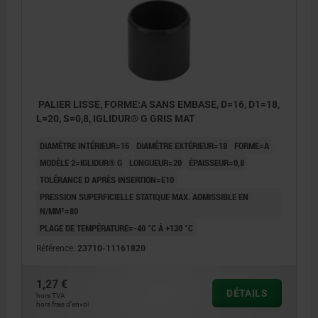
PALIER LISSE, FORME:A SANS EMBASE, D=16, D1=18,
L=20, S=0,8, IGLIDUR® G GRIS MAT
DIAMÈTRE INTÉRIEUR=16
DIAMÈTRE EXTÉRIEUR=18
FORME=A
MODÈLE 2=IGLIDUR® G
LONGUEUR=20
ÉPAISSEUR=0,8
TOLÉRANCE D APRÈS INSERTION=E10
PRESSION SUPERFICIELLE STATIQUE MAX. ADMISSIBLE EN
N/MM²=80
PLAGE DE TEMPÉRATURE=-40 °C À +130 °C
Référence:
23710-11161820
1,27 €
DÉTAILS
hors TVA
hors frais d’envoi