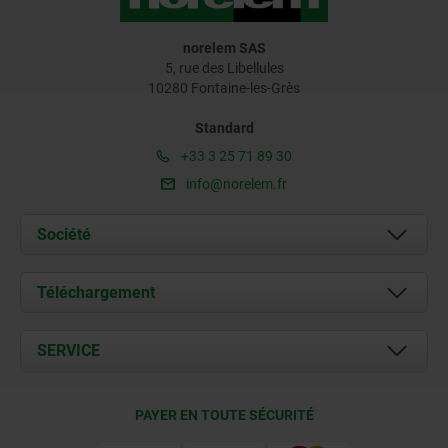
norelem SAS
5, rue des Libellules
10280 Fontaine-les-Grès
Standard
+33 3 25 71 89 30
info@norelem.fr
Société
À propos de nous
Téléchargement
Actualités
Documents
SERVICE
Contact
Conditions de livraison
PAYER EN TOUTE SÉCURITÉ
Certification