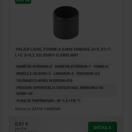
PALIER LISSE, FORME:A SANS EMBASE, D=5, D1=7,
L=5, S=0,3, IGLIDUR® G GRIS MAT
DIAMÈTRE INTÉRIEUR=5
DIAMÈTRE EXTÉRIEUR=7
FORME=A
MODÈLE 2=IGLIDUR® G
LONGUEUR=5
ÉPAISSEUR=0,3
TOLÉRANCE D APRÈS INSERTION=E10
PRESSION SUPERFICIELLE STATIQUE MAX. ADMISSIBLE EN
N/MM²=80
PLAGE DE TEMPÉRATURE=-40 °C À +130 °C
Référence:
23710-11050705
0,61 €
DÉTAILS
hors TVA