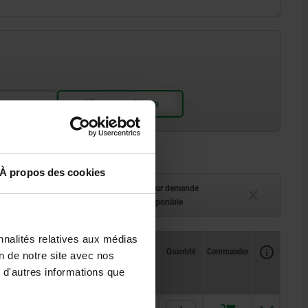
À propos des cookies
ment (en stock)
Délai de livraison sur demande
 à 2 semaines
Actuellement indisponible
nnalités relatives aux médias
Disponibilité
CAO
Quantité
Commander
on de notre site avec nos
Prix
 d'autres informations que