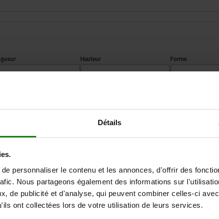
H
Forme
150
5
D
AGRANDIR LE TABLEAU
Détails
Expédié immédiate
ieurs fois par jour à intervalles réguliers.
Expédition sous 1
ies.
e personnaliser le contenu et les annonces, d'offrir des fonctio
rafic. Nous partageons également des informations sur l'utilisati
L
H
Forme
B1
L1
, de publicité et d'analyse, qui peuvent combiner celles-ci avec
ils ont collectées lors de votre utilisation de leurs services.