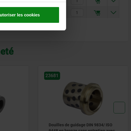
82,51 €
103,13 €
utoriser les cookies
heté
23730
9834/ ISO
Palier lisse cylindrique
retien avec