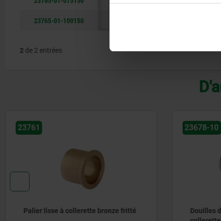
23765-01-075150
9
75
23765-01-100150
9
100
2
de 2 entrées
D'a
23678-10
23678
Douilles de guidage en acier avec
Tubes d
collerette de centrage