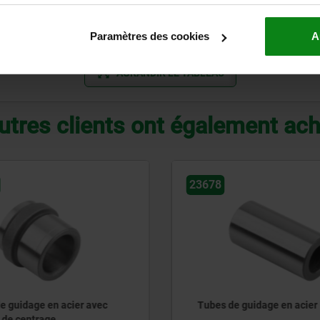
150
5
D
45
60
150
5
D
70
60
Paramètres des cookies
A
AGRANDIR LE TABLEAU
utres clients ont également ac
23681
e guidage en acier
Douilles de guidage DIN 
9448 en bronze sans ent