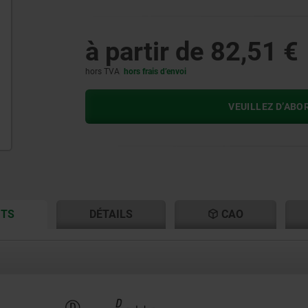
à partir de
82,51 €
hors TVA
hors frais d’envoi
VEUILLEZ D’ABO
CURRENT
CURRENT
ITS
DÉTAILS
CAO
TAB:
TAB: