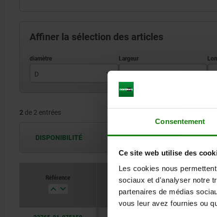
Affiner la sélection des articles
D
B
L
9
75
2
de 2 entrées
100
Consentement
DISPONIBILITÉ
Les disponibilités sont actualisées plus
Ce site web utilise des cook
Les cookies nous permettent d
Référence
sociaux et d'analyser notre t
D
B
partenaires de médias sociaux
vous leur avez fournies ou qu'