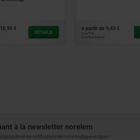
embase
de
9,43 €
à partir de
33,35 €
DÉTAILS
hors TVA
voi
hors frais d’envoi
ant à la newsletter norelem
produits et les notifications de notre boutique en ligne !