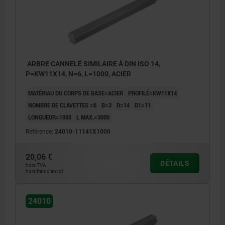
ARBRE CANNELÉ SIMILAIRE À DIN ISO 14,
P=KW11X14, N=6, L=1000, ACIER
MATÉRIAU DU CORPS DE BASE=ACIER
PROFILÉ=KW11X14
NOMBRE DE CLAVETTES =6
B=3
D=14
D1=11
LONGUEUR=1000
L MAX.=3000
Référence:
24010-11141X1000
20,06 €
DÉTAILS
hors TVA
hors frais d’envoi
24010