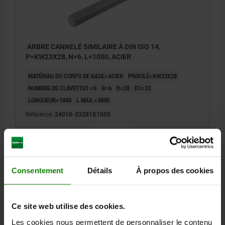
ARBRE CANNELÉ SIMILAIRE À DIN ISO 14,
P=KW23X28, N=6, L=1000, ACIER
MATÉRIAU DU CORPS DE BASE=ACIER
PROFILÉ=KW23X28
NOMBRE DE CLAVETTES =6
B=6
D=28
D1=23
LONGUEUR=1000
L MAX.=3000
Référence:
24010-23281X1000
64,71 €
DÉTAILS
hors TVA
hors frais d’envoi
Consentement
Détails
À propos des cookies
24010
Ce site web utilise des cookies.
Les cookies nous permettent de personnaliser le contenu