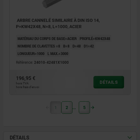
ARBRE CANNELÉ SIMILAIRE À DIN ISO 14,
P=KW42X48, N=8, L=1000, ACIER
MATÉRIAU DU CORPS DE BASE=ACIER
PROFILÉ=KW42X48
NOMBRE DE CLAVETTES =8
B=8
D=48
D1=42
LONGUEUR=1000
L MAX.=3000
Référence:
24010-42481X1000
196,95 €
DÉTAILS
hors TVA
hors frais d’envoi
1
2
5
DÉTAILS