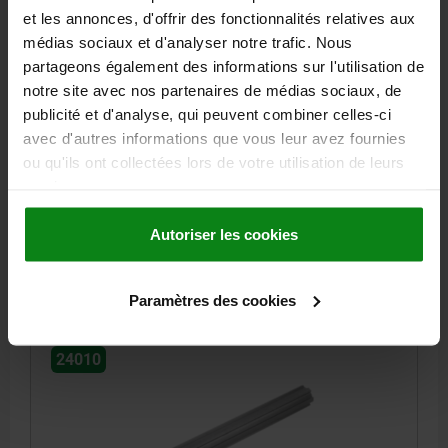
et les annonces, d'offrir des fonctionnalités relatives aux
médias sociaux et d'analyser notre trafic. Nous
partageons également des informations sur l'utilisation de
ARBRE CANNELÉ SIMILAIRE À DIN ISO 14,
notre site avec nos partenaires de médias sociaux, de
P=KW26X32, N=6, L=1000, ACIER
publicité et d'analyse, qui peuvent combiner celles-ci
avec d'autres informations que vous leur avez fournies
MATÉRIAU DU CORPS DE BASE=ACIER
PROFILÉ=KW26X32
ou qu'ils ont collectées lors de votre utilisation de leurs
NOMBRE DE CLAVETTES =6
B=6
D=32
D1=26
services.
LONGUEUR=1000
L MAX.=3000
Référence:
24010-26321X1000
Autoriser les cookies
82,15 €
DÉTAILS
hors TVA
Paramètres des cookies
hors frais d’envoi
24010