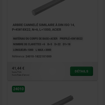
ARBRE CANNELÉ SIMILAIRE À DIN ISO 14,
P=KW18X22, N=6, L=1000, ACIER
MATÉRIAU DU CORPS DE BASE=ACIER
PROFILÉ=KW18X22
NOMBRE DE CLAVETTES =6
B=5
D=22
D1=18
LONGUEUR=1000
L MAX.=3000
Référence:
24010-18221X1000
41,44 €
DÉTAILS
hors TVA
hors frais d’envoi
24010