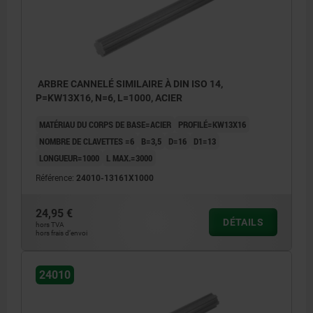
ARBRE CANNELÉ SIMILAIRE À DIN ISO 14,
P=KW13X16, N=6, L=1000, ACIER
MATÉRIAU DU CORPS DE BASE=ACIER
PROFILÉ=KW13X16
NOMBRE DE CLAVETTES =6
B=3,5
D=16
D1=13
LONGUEUR=1000
L MAX.=3000
Référence:
24010-13161X1000
24,95 €
DÉTAILS
hors TVA
hors frais d’envoi
24010