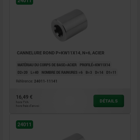
24011
CANNELURE ROND P=KW11X14, N=6, ACIER
MATÉRIAU DU CORPS DE BASE=ACIER
PROFILÉ=KW11X14
D2=20
L=40
NOMBRE DE RAINURES =6
B=3
D=14
D1=11
Référence:
24011-11141
16,49 €
DÉTAILS
hors TVA
hors frais d’envoi
24011