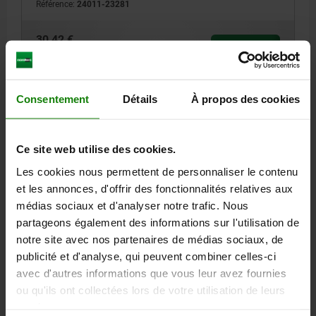
Référence:
24011-23281
30,42 €
DÉTAILS
hors TVA
hors frais d’envoi
Consentement
Détails
À propos des cookies
24011
Ce site web utilise des cookies.
Les cookies nous permettent de personnaliser le contenu
et les annonces, d'offrir des fonctionnalités relatives aux
médias sociaux et d'analyser notre trafic. Nous
CANNELURE ROND P=KW26X32, N=6, ACIER
partageons également des informations sur l'utilisation de
notre site avec nos partenaires de médias sociaux, de
MATÉRIAU DU CORPS DE BASE=ACIER
PROFILÉ=KW26X32
publicité et d'analyse, qui peuvent combiner celles-ci
D2=52
L=60
NOMBRE DE RAINURES =6
B=6
D=32
D1=26
avec d'autres informations que vous leur avez fournies
Référence:
24011-26321
ou qu'ils ont collectées lors de votre utilisation de leurs
services.