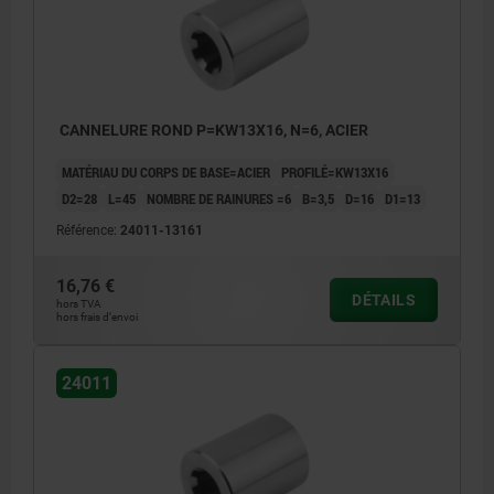
CANNELURE ROND P=KW13X16, N=6, ACIER
MATÉRIAU DU CORPS DE BASE=ACIER
PROFILÉ=KW13X16
D2=28
L=45
NOMBRE DE RAINURES =6
B=3,5
D=16
D1=13
Référence:
24011-13161
16,76 €
DÉTAILS
hors TVA
hors frais d’envoi
24011