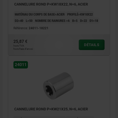
CANNELURE ROND P=KW18X22, N=6, ACIER
MATÉRIAU DU CORPS DE BASE=ACIER
PROFILÉ=KW18X22
D2=40
L=50
NOMBRE DE RAINURES =6
B=5
D=22
D1=18
Référence:
24011-18221
25,87 €
DÉTAILS
hors TVA
hors frais d’envoi
24011
CANNELURE ROND P=KW21X25, N=6, ACIER