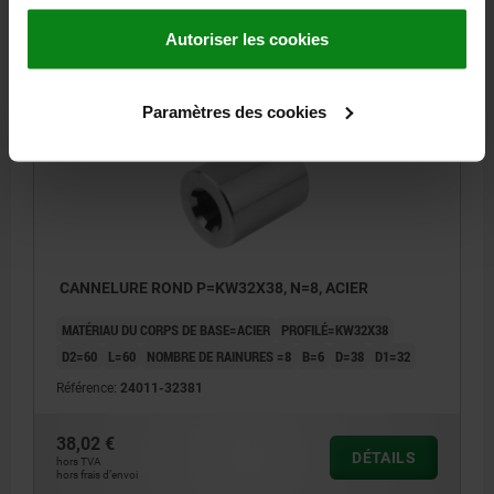
33,80 €
DÉTAILS
hors TVA
Autoriser les cookies
hors frais d’envoi
24011
Paramètres des cookies
CANNELURE ROND P=KW32X38, N=8, ACIER
MATÉRIAU DU CORPS DE BASE=ACIER
PROFILÉ=KW32X38
D2=60
L=60
NOMBRE DE RAINURES =8
B=6
D=38
D1=32
Référence:
24011-32381
38,02 €
DÉTAILS
hors TVA
hors frais d’envoi