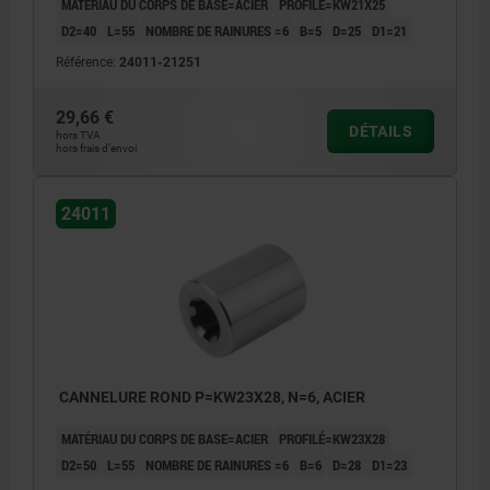
MATÉRIAU DU CORPS DE BASE=ACIER
PROFILÉ=KW21X25
D2=40
L=55
NOMBRE DE RAINURES =6
B=5
D=25
D1=21
Référence:
24011-21251
29,66 €
DÉTAILS
hors TVA
hors frais d’envoi
24011
CANNELURE ROND P=KW23X28, N=6, ACIER
MATÉRIAU DU CORPS DE BASE=ACIER
PROFILÉ=KW23X28
D2=50
L=55
NOMBRE DE RAINURES =6
B=6
D=28
D1=23