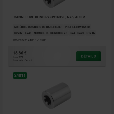
CANNELURE ROND P=KW16X20, N=6, ACIER
MATÉRIAU DU CORPS DE BASE=ACIER
PROFILÉ=KW16X20
D2=32
L=45
NOMBRE DE RAINURES =6
B=4
D=20
D1=16
Référence:
24011-16201
18,86 €
DÉTAILS
hors TVA
hors frais d’envoi
24011