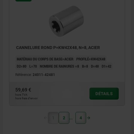
CANNELURE ROND P=KW42X48, N=8, ACIER
MATÉRIAU DU CORPS DE BASE=ACIER
PROFILÉ=KW42X48
D2=80
L=70
NOMBRE DE RAINURES =8
B=8
D=48
D1=42
Référence:
24011-42481
59,69 €
DÉTAILS
hors TVA
hors frais d’envoi
1
2
4