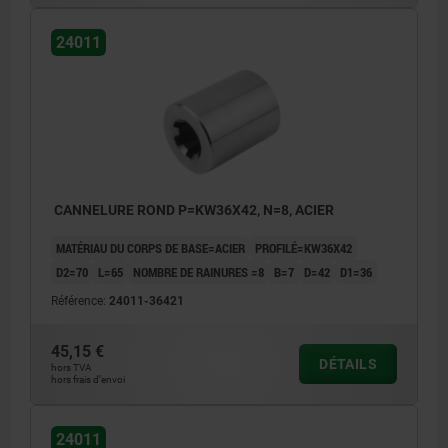
24011
CANNELURE ROND P=KW36X42, N=8, ACIER
MATÉRIAU DU CORPS DE BASE=ACIER
PROFILÉ=KW36X42
D2=70
L=65
NOMBRE DE RAINURES =8
B=7
D=42
D1=36
Référence:
24011-36421
45,15 €
DÉTAILS
hors TVA
hors frais d’envoi
24011