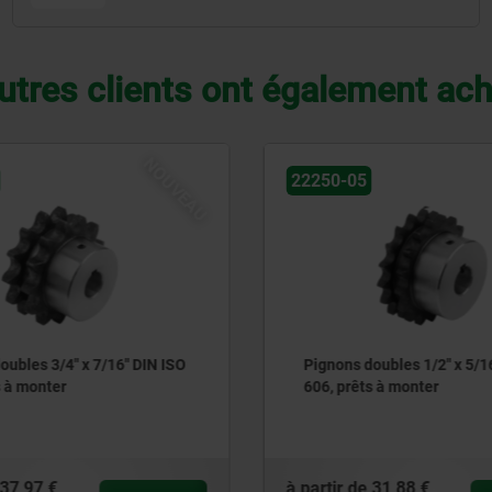
utres clients ont également ac
NOUVEAU
0-05
22250-05
ons doubles 1/2" x 5/16" DIN ISO
Pignons doubles 3/8" 
 prêts à monter
606, prêts à monter
ir de
31,88 €
à partir de
25,47 €