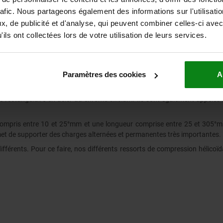
rafic. Nous partageons également des informations sur l'utilisati
, de publicité et d'analyse, qui peuvent combiner celles-ci avec
ils ont collectées lors de votre utilisation de leurs services.
Paramètres des cookies
A
é rectangulaire en acier au chrome-silicium. Ils sont également appelés
ompris entre 10 et 25°mm et une longueur comprise entre 25 et 305°mm.
rmet de supporter des charges alternées et permanentes très importantes
érents. Pour ce faire, nos différents ressorts de compression hélicoïd