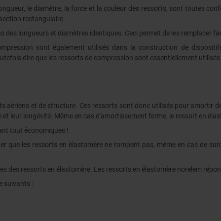
ongueur, le diamètre, la force et la couleur des ressorts, sont toutes co
section rectangulaire.
s des longueurs et diamètres identiques. Ceci permet de les remplacer fa
mpression sont également utilisés dans la construction de dispositifs.
tefois dire que les ressorts de compression sont essentiellement utilisés
uits aériens et de structure. Ces ressorts sont donc utilisés pour amorti
ue et leur longévité. Même en cas d'amortissement ferme, le ressort en él
vant tout économiques !
er que les ressorts en élastomère ne rompent pas, même en cas de surch
ages des ressorts en élastomère. Les ressorts en élastomère norelem répo
 suivants :