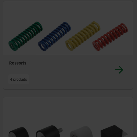
processus de rotation et de pivotement - par ex
Ressorts
4 produits