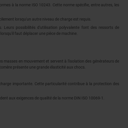
nformes à la norme ISO 10243. Cette norme spécifie, entre autres, les
cilement lorsqu'un autre niveau de charge est requis.
 Leurs possibilités d'utilisation polyvalente font des ressorts de
 lorsqu'il faut déplacer une pièce de machine.
r des masses en mouvement et servent à l'isolation des générateurs de
astomère présente une grande élasticité aux chocs.
arge importante. Cette particularité contribue à la protection des
ndent aux exigences de qualité de la norme DIN ISO 10069-1.