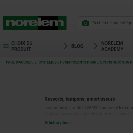
CHOIX DU
NORELEM
BLOG
PRODUIT
ACADEMY
PAGE D’ACCUEIL
SYSTÈMES ET COMPOSANTS POUR LA CONSTRUCTION DE
Ressorts, tampons, amortisseurs
La gamme de produits 26000 comprend les compos
élastomères sont disponibles dans des épaisseurs
caoutchouc, les plaques d'amortissement et les t
Afficher plus
sont utilisés comme composants d'amortissement p
à gaz et les amortisseurs freinent ou amortissent