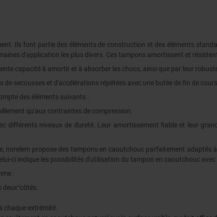
. Ils font partie des éléments de construction et des éléments standard
aines d'application les plus divers. Ces tampons amortissent et résisten
lente capacité à amortir et à absorber les chocs, ainsi que par leur robus
s de secousses et d'accélérations répétées avec une butée de fin de cour
compte des éléments suivants :
aillement qu'aux contraintes de compression.
férents niveaux de dureté. Leur amortissement fiable et leur grande 
ge, norelem propose des tampons en caoutchouc parfaitement adaptés à
i-ci indique les possibilités d'utilisation du tampon en caoutchouc avec 
mme :
s deux°côtés.
à chaque extrémité.