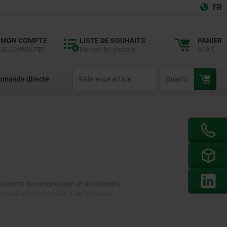
FR
MON COMPTE
LISTE DE SOUHAITS
PANIER
SE CONNECTER
Marquer les produits
0,00 €
productCode
qty
mande directe
essorts de compression et les ressorts
les secteurs industriels. Les Tampons
e caoutchouc ou le polyuréthane cellulaire et
us types de machines et d'équipements. Les vérins
tifs d'ouverture et de fermeture ou dans les