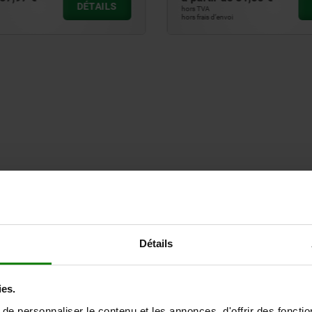
DÉTAILS
hors TVA
 d’envoi
hors frais d’envoi
0
Détails
°:
ies.
e personnaliser le contenu et les annonces, d'offrir des fonctio