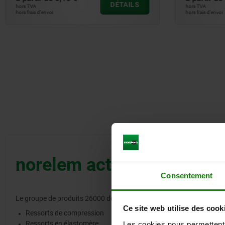
DÉTAILS
hors TVA
hors TVA
hors frais d’envoi
hors frais
norelem actionne – 2600
Consentement
Le groupe de produits 26000 de norelem comprend sept catégories
Ce site web utilise des cook
Ressorts de compression
Ressorts en élastomère
Les cookies nous permettent d