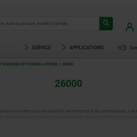
SERVICE
APPLICATIONS
Com
 MACHINES ET D'INSTALLATIONS
26000
26000
ants norelem pour les ressorts, les tampons et les amortisseurs. Les r
 échelonnées. En raison de leur polyvalence, ils sont utilisés dans tous 
ampons profilés sont fabriqués à partir de matériaux élastiques tels que l
our réduire les vibrations, les chocs et les oscillations dans et sur to
 les mouvements, c'est pourquoi ils sont souvent utilisés dans les disposi