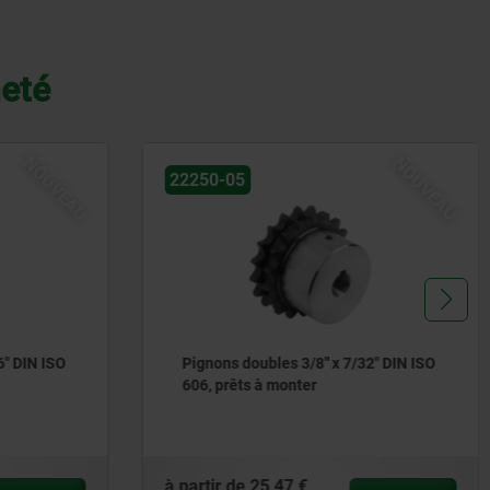
heté
NOUVEAU
NOUVEA
22250-05
x 7/32" DIN ISO
Pignons doubles 5/8" x 3/8" DIN ISO
606, prêts à monter
à partir de
33,41 €