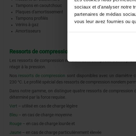
Tampons en caoutchouc
sociaux et d'analyser notre t
Plaques d'amortissement
partenaires de médias sociaux
Tampons profilés
vous leur avez fournies ou qu'
Vérins à gaz
Amortisseurs
Ressorts de compression
Les ressorts de compression norelem sont composés d'un fil profil
réagir à la pression.
Nos
ressorts de compression
sont disponibles avec un diamètre c
230 °C. Le profilé spécial des ressorts de compression norelem pe
Dans notre gamme, on distingue quatre ressorts de compression diff
déterminé par la force requise.
Vert
– utilisé en cas de charge légère
Bleu
– en cas de charge moyenne
Rouge
– en cas de charge lourde et
Jaune
– en cas de charge particulièrement élevée