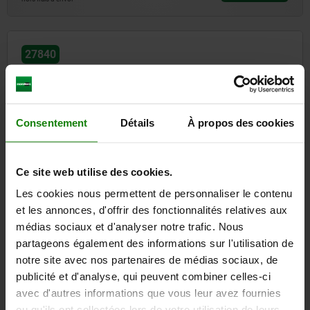
27840
Consentement
Détails
À propos des cookies
Pied de montage réglable pour profil aluminium
Ce site web utilise des cookies.
Les cookies nous permettent de personnaliser le contenu
et les annonces, d'offrir des fonctionnalités relatives aux
médias sociaux et d'analyser notre trafic. Nous
à partir de
8,30 €
DÉTAILS
partageons également des informations sur l'utilisation de
hors TVA
hors frais d’envoi
notre site avec nos partenaires de médias sociaux, de
publicité et d'analyse, qui peuvent combiner celles-ci
avec d'autres informations que vous leur avez fournies
27841
ou qu'ils ont collectées lors de votre utilisation de leurs