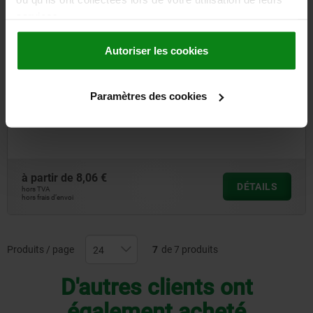
services.
Autoriser les cookies
Paramètres des cookies
Pied de montage réglable
à partir de
8,06 €
DÉTAILS
hors TVA
hors frais d’envoi
Produits / page
7
de 7 produits
D'autres clients ont
également acheté