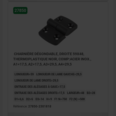
27850
CHARNIÈRE DÉGONDABLE, DROITE 59X48,
THERMOPLASTIQUE NOIR, COMP:ACIER INOX.,
A1=17,5, A2=17,5, A3=29,5, A4=29,5
LONGUEUR=59
LONGUEUR DE LAME GAUCHE=29,5
LONGUEUR DE LAME DROITE=29,5
ENTRAXE DES ALÉSAGES À GAUC=17,5
ENTRAXE DES ALÉSAGES DROITE=17,5
LARGEUR=48
B2=28
D1=6,6
D2=6
D3=14
H=9
F1 N=750
F2 (N) =500
Référence:
27850-2301818