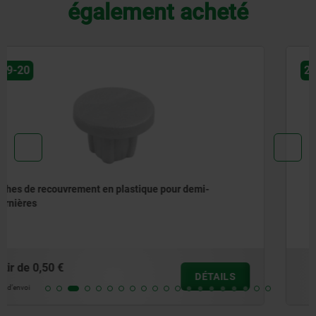
également acheté
27875-10
Charnières en inox avec vis de fixation
à partir de
33,71 €
DÉTAILS
hors TVA
hors frais d’envoi