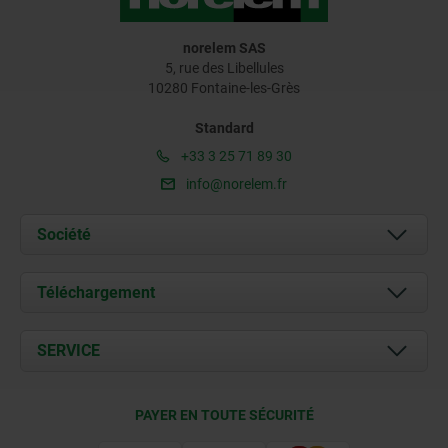
norelem SAS
5, rue des Libellules
10280 Fontaine-les-Grès
Standard
+33 3 25 71 89 30
info@norelem.fr
Société
À propos de nous
Téléchargement
Actualités
Documents
SERVICE
Contact
Conditions de livraison
PAYER EN TOUTE SÉCURITÉ
Certification