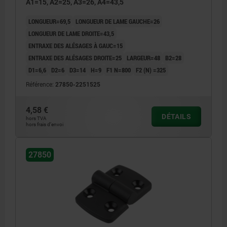
A1=15, A2=25, A3=26, A4=43,5
LONGUEUR=69,5
LONGUEUR DE LAME GAUCHE=26
LONGUEUR DE LAME DROITE=43,5
ENTRAXE DES ALÉSAGES À GAUC=15
ENTRAXE DES ALÉSAGES DROITE=25
LARGEUR=48
B2=28
D1=6,6
D2=6
D3=14
H=9
F1 N=800
F2 (N) =325
Référence:
27850-2251525
4,58 €
DÉTAILS
hors TVA
hors frais d’envoi
27850