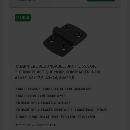
hors frais d’envoi
27850
CHARNIÈRE DÉGONDABLE, DROITE 55,5X48,
THERMOPLASTIQUE NOIR, COMP:ACIER INOX.,
A1=15, A2=17,5, A3=26, A4=29,5
LONGUEUR=55,5
LONGUEUR DE LAME GAUCHE=26
LONGUEUR DE LAME DROITE=29,5
ENTRAXE DES ALÉSAGES À GAUC=15
ENTRAXE DES ALÉSAGES DROITE=17,5
LARGEUR=48
B2=28
D1=6,6
D2=6
D3=14
H=9
F1 N=700
F2 (N) =500
Référence:
27850-2251518