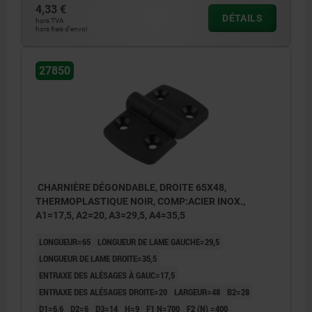
4,33 €
DÉTAILS
hors TVA
hors frais d’envoi
27850
CHARNIÈRE DÉGONDABLE, DROITE 65X48,
THERMOPLASTIQUE NOIR, COMP:ACIER INOX.,
A1=17,5, A2=20, A3=29,5, A4=35,5
LONGUEUR=65
LONGUEUR DE LAME GAUCHE=29,5
LONGUEUR DE LAME DROITE=35,5
ENTRAXE DES ALÉSAGES À GAUC=17,5
ENTRAXE DES ALÉSAGES DROITE=20
LARGEUR=48
B2=28
D1=6,6
D2=6
D3=14
H=9
F1 N=700
F2 (N) =400