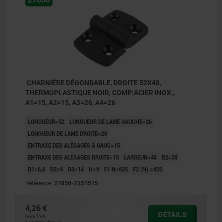
CHARNIÈRE DÉGONDABLE, DROITE 52X48,
THERMOPLASTIQUE NOIR, COMP:ACIER INOX.,
A1=15, A2=15, A3=26, A4=26
LONGUEUR=52
LONGUEUR DE LAME GAUCHE=26
LONGUEUR DE LAME DROITE=26
ENTRAXE DES ALÉSAGES À GAUC=15
ENTRAXE DES ALÉSAGES DROITE=15
LARGEUR=48
B2=28
D1=6,6
D2=6
D3=14
H=9
F1 N=625
F2 (N) =425
Référence:
27850-2251515
4,26 €
DÉTAILS
hors TVA