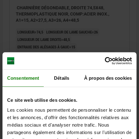
CHARNIÈRE DÉGONDABLE, DROITE 74,5X48,
THERMOPLASTIQUE NOIR, COMP:ACIER INOX.,
A1=15, A2=27,5, A3=26, A4=48,5
LONGUEUR=74,5
LONGUEUR DE LAME GAUCHE=26
LONGUEUR DE LAME DROITE=48,5
ENTRAXE DES ALÉSAGES À GAUC=15
ENTRAXE DES ALÉSAGES DROITE=27,5
LARGEUR=48
B2=28
D1=6,6
D2=6
D3=14
H=9
F1 N=800
F2 (N) =320
Référence:
27850-2251528
Consentement
Détails
À propos des cookies
4,66 €
DÉTAILS
hors TVA
hors frais d’envoi
Ce site web utilise des cookies.
Les cookies nous permettent de personnaliser le contenu
27850
et les annonces, d'offrir des fonctionnalités relatives aux
médias sociaux et d'analyser notre trafic. Nous
partageons également des informations sur l'utilisation de