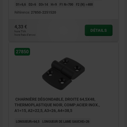
D1=6,6
D2=6
D3=14
H=9
F1 N=700
F2 (N) =400
Référence:
27850-2251520
4,33 €
DÉTAILS
hors TVA
hors frais d’envoi
27850
CHARNIÈRE DÉGONDABLE, DROITE 64,5X48,
THERMOPLASTIQUE NOIR, COMP:ACIER INOX.,
A1=15, A2=22,5, A3=26, A4=38,5
LONGUEUR=64,5
LONGUEUR DE LAME GAUCHE=26