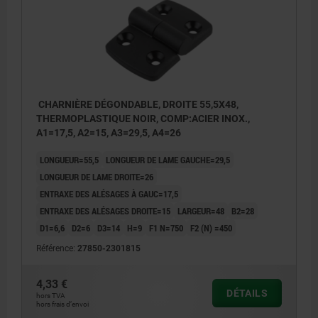
CHARNIÈRE DÉGONDABLE, DROITE 55,5X48,
THERMOPLASTIQUE NOIR, COMP:ACIER INOX.,
A1=17,5, A2=15, A3=29,5, A4=26
LONGUEUR=55,5
LONGUEUR DE LAME GAUCHE=29,5
LONGUEUR DE LAME DROITE=26
ENTRAXE DES ALÉSAGES À GAUC=17,5
ENTRAXE DES ALÉSAGES DROITE=15
LARGEUR=48
B2=28
D1=6,6
D2=6
D3=14
H=9
F1 N=750
F2 (N) =450
Référence:
27850-2301815
4,33 €
DÉTAILS
hors TVA
hors frais d’envoi