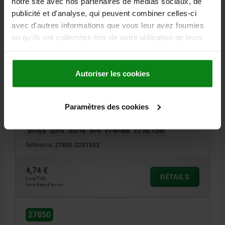
notre site avec nos partenaires de médias sociaux, de
publicité et d'analyse, qui peuvent combiner celles-ci
avec d'autres informations que vous leur avez fournies
ou qu'ils ont collectées lors de votre utilisation de leurs
CHARNIÈRE DÉGONDABLE, DROITE 83,5X48,
services.
THERMOPLASTIQUE NOIR, COMP:ACIER INOX.,
A1=15, A2=32,5, A3=26, A4=57,5
Autoriser les cookies
LONGUEUR=83,5
LONGUEUR DE LAME GAUCHE=26
LONGUEUR DE LAME DROITE=57,5
ENTRAXE DES ALÉSAGES À GAUC=15
Paramètres des cookies
ENTRAXE DES ALÉSAGES DROITE=32,5
LARGEUR=48
B2=28
D1=6,6
D2=6
D3=14
H=9
F1 N=800
F2 (N) =240
Référence:
27850-2251533
4,74 €
DÉTAILS
hors TVA
hors frais d’envoi
27850