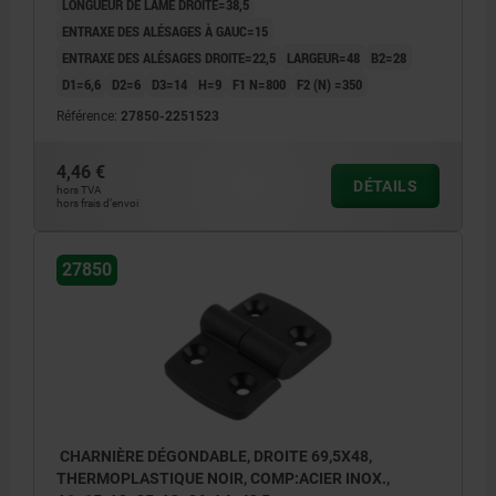
LONGUEUR DE LAME DROITE=38,5
ENTRAXE DES ALÉSAGES À GAUC=15
ENTRAXE DES ALÉSAGES DROITE=22,5
LARGEUR=48
B2=28
D1=6,6
D2=6
D3=14
H=9
F1 N=800
F2 (N) =350
Référence:
27850-2251523
4,46 €
DÉTAILS
hors TVA
hors frais d’envoi
27850
CHARNIÈRE DÉGONDABLE, DROITE 69,5X48,
THERMOPLASTIQUE NOIR, COMP:ACIER INOX.,