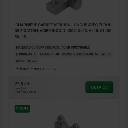
CHARNIÈRE CARRÉE VERSION LONGUE AVEC ÉCROU
DE FIXATION, ACIER INOX. 1.4305, B=40, A=45, A1=30,
A2=10
MATÉRIAU DU CORPS DE BASE=ACIER INOXYDABLE
LONGUEUR=45
LARGEUR=40
DIAMÈTRE EXTÉRIEUR=M6
A1=30
A2=10
B1=28
Référence:
27891-10630028
24,97 €
DÉTAILS
hors TVA
hors frais d’envoi
27891