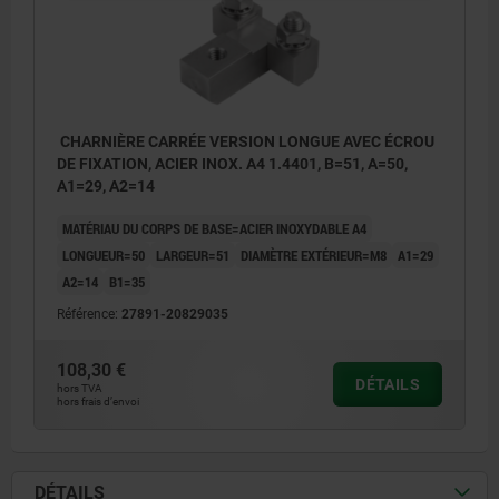
CHARNIÈRE CARRÉE VERSION LONGUE AVEC ÉCROU
DE FIXATION, ACIER INOX. A4 1.4401, B=51, A=50,
A1=29, A2=14
MATÉRIAU DU CORPS DE BASE=ACIER INOXYDABLE A4
LONGUEUR=50
LARGEUR=51
DIAMÈTRE EXTÉRIEUR=M8
A1=29
A2=14
B1=35
Référence:
27891-20829035
108,30 €
DÉTAILS
hors TVA
hors frais d’envoi
DÉTAILS