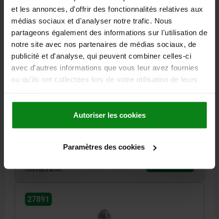
et les annonces, d'offrir des fonctionnalités relatives aux
médias sociaux et d'analyser notre trafic. Nous
partageons également des informations sur l'utilisation de
notre site avec nos partenaires de médias sociaux, de
publicité et d'analyse, qui peuvent combiner celles-ci
CHARNIÈRE CARRÉE VERSION LONGUE AVEC ÉCROU
DE FIXATION, ACIER INOX. A4 1.4401, B=40, A=45,
avec d'autres informations que vous leur avez fournies
A1=30, A2=10
ou qu'ils ont collectées lors de votre utilisation de leurs
services.
MATÉRIAU DU CORPS DE BASE=ACIER INOXYDABLE A4
LONGUEUR=45
LARGEUR=40
DIAMÈTRE EXTÉRIEUR=M6
A1=30
Autoriser les cookies
A2=10
B1=28
Référence:
27891-20630028
Paramètres des cookies
110,34 €
DÉTAILS
hors TVA
hors frais d’envoi
27891