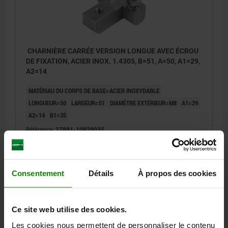
CHARNIÈRE CARRÉE VERSION LONGUE AVEC ÉCROU
DE FIXATION, ACIER INOX. 1.4305, B=51, A=50, A1=29,
A2=14
MATÉRIAU DU CORPS DE BASE=ACIER INOXYDABLE
LONGUEUR=50
LARGEUR=51
DIAMÈTRE EXTÉRIEUR=M8
A1=29
A2=14
B1=35
Référence:
27891-10829035
39,58 €
DÉTAILS
hors TVA
hors frais d’envoi
Consentement
Détails
À propos des cookies
27891
Ce site web utilise des cookies.
Les cookies nous permettent de personnaliser le contenu