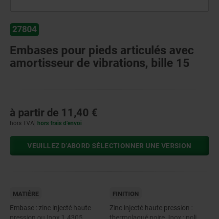
27804
Embases pour pieds articulés avec
amortisseur de vibrations, bille 15
à partir de
11,40 €
hors TVA
hors frais d’envoi
VEUILLEZ D’ABORD SÉLECTIONNER UNE VERSION
MATIÈRE
FINITION
Embase : zinc injecté haute
Zinc injecté haute pression :
pression ou Inox 1.4305.
thermolaqué noire. Inox : poli.