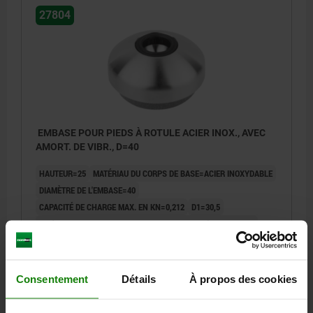
27804
EMBASE POUR PIEDS À ROTULE ACIER INOX., AVEC
AMORT. DE VIBR., D=40
HAUTEUR=25
MATÉRIAU DU CORPS DE BASE=ACIER INOXYDABLE
DIAMÈTRE DE L'EMBASE=40
CAPACITÉ DE CHARGE MAX. EN KN=0,212
D1=30,5
H1 (POUR UNE PRESSION DE 0 / 0,4 / 0,6 N/MM²)=7 / 5,8 / 4,9
Référence:
27804-20402
21,24 €
Consentement
Détails
À propos des cookies
DÉTAILS
hors TVA
hors frais d’envoi