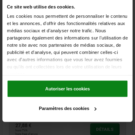
Ce site web utilise des cookies.
27804
Les cookies nous permettent de personnaliser le contenu
et les annonces, d'offrir des fonctionnalités relatives aux
médias sociaux et d'analyser notre trafic. Nous
partageons également des informations sur l'utilisation de
notre site avec nos partenaires de médias sociaux, de
publicité et d'analyse, qui peuvent combiner celles-ci
avec d'autres informations que vous leur avez fournies
EMBASE POUR PIEDS À ROTULE ACIER INOX., AVEC
ou qu'ils ont collectées lors de votre utilisation de leurs
AMORT. DE VIBR., D=50
services.
HAUTEUR=25
MATÉRIAU DU CORPS DE BASE=ACIER INOXYDABLE
DIAMÈTRE DE L'EMBASE=50
Autoriser les cookies
CAPACITÉ DE CHARGE MAX. EN KN=0,435
D1=40,5
H1 (POUR UNE PRESSION DE 0 / 0,4 / 0,6 N/MM²)=7 / 5,8 / 4,9
Paramètres des cookies
Référence:
27804-20502
27,88 €
DÉTAILS
hors TVA
hors frais d’envoi