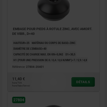
EMBASE POUR PIEDS À ROTULE ZINC, AVEC AMORT.
DE VIBR., D=40
HAUTEUR=25
MATÉRIAU DU CORPS DE BASE=ZINC
DIAMÈTRE DE L'EMBASE=40
CAPACITÉ DE CHARGE MAX. EN KN=0,062
D1=30,5
H1 (POUR UNE PRESSION DE 0 / 0,4 / 0,6 N/MM²)=7 / 5,9 / 4,8
Référence:
27804-20401
11,40 €
DÉTAILS
hors TVA
hors frais d’envoi
1) Amortisseur
27804