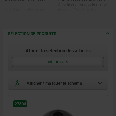
Amortisseur : gris, collé et anti-
Amortisseur : élastomère
dérapant. Résiste à des
(Sylomer V12).
températures de -30 °C à +70 °C.
SÉLECTION DE PRODUITS
Affiner la sélection des articles
FILTRES
Afficher / masquer le schéma
27804