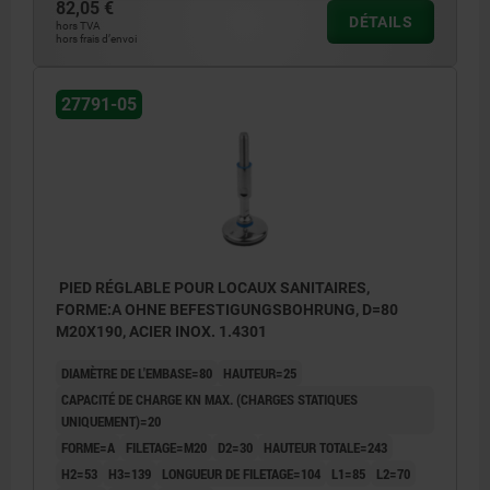
82,05 €
DÉTAILS
hors TVA
hors frais d’envoi
27791-05
PIED RÉGLABLE POUR LOCAUX SANITAIRES,
FORME:A OHNE BEFESTIGUNGSBOHRUNG, D=80
M20X190, ACIER INOX. 1.4301
DIAMÈTRE DE L'EMBASE=80
HAUTEUR=25
CAPACITÉ DE CHARGE KN MAX. (CHARGES STATIQUES
UNIQUEMENT)=20
FORME=A
FILETAGE=M20
D2=30
HAUTEUR TOTALE=243
H2=53
H3=139
LONGUEUR DE FILETAGE=104
L1=85
L2=70