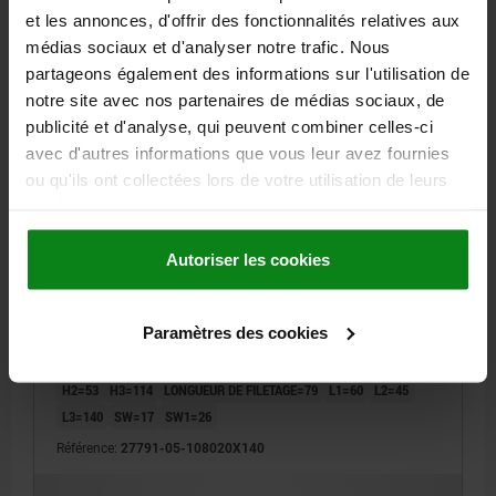
27791-05
et les annonces, d'offrir des fonctionnalités relatives aux
médias sociaux et d'analyser notre trafic. Nous
partageons également des informations sur l'utilisation de
notre site avec nos partenaires de médias sociaux, de
publicité et d'analyse, qui peuvent combiner celles-ci
avec d'autres informations que vous leur avez fournies
ou qu'ils ont collectées lors de votre utilisation de leurs
PIED RÉGLABLE POUR LOCAUX SANITAIRES,
services.
FORME:A OHNE BEFESTIGUNGSBOHRUNG, D=80
M20X140, ACIER INOX. 1.4301
Autoriser les cookies
DIAMÈTRE DE L'EMBASE=80
HAUTEUR=25
CAPACITÉ DE CHARGE KN MAX. (CHARGES STATIQUES
Paramètres des cookies
UNIQUEMENT)=20
FORME=A
FILETAGE=M20
D2=30
HAUTEUR TOTALE=193
H2=53
H3=114
LONGUEUR DE FILETAGE=79
L1=60
L2=45
L3=140
SW=17
SW1=26
Référence:
27791-05-108020X140