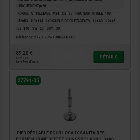
UNIQUEMENT)=20
FORME=A
FILETAGE=M24
D2=35
HAUTEUR TOTALE=193
H2=53
H3=114
LONGUEUR DE FILETAGE=79
L1=60
L2=45
L3=140
SW=20
SW1=30
Référence:
27791-05-108024X140
89,20 €
DÉTAILS
hors TVA
hors frais d’envoi
27791-05
PIED RÉGLABLE POUR LOCAUX SANITAIRES,
FORME:A OHNE BEFESTIGUNGSBOHRUNG, D=80