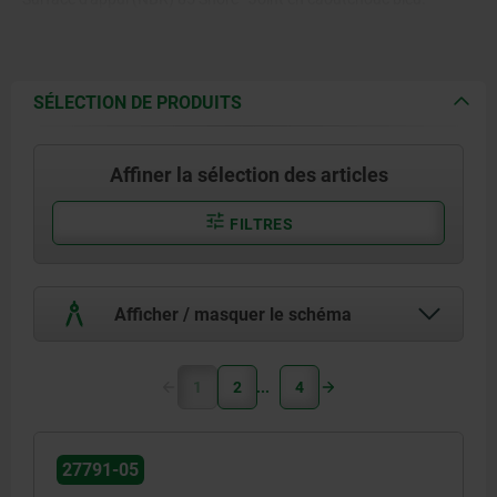
+/-5, conforme FDA.
Joint en caoutchouc silicone,
conforme FDA.
SÉLECTION DE PRODUITS
Affiner la sélection des articles
FILTRES
Afficher / masquer le schéma
1
2
4
27791-05