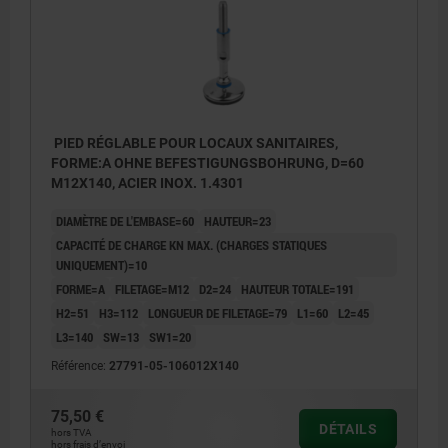
PIED RÉGLABLE POUR LOCAUX SANITAIRES,
FORME:A OHNE BEFESTIGUNGSBOHRUNG, D=60
M12X140, ACIER INOX. 1.4301
DIAMÈTRE DE L'EMBASE=60
HAUTEUR=23
CAPACITÉ DE CHARGE KN MAX. (CHARGES STATIQUES
UNIQUEMENT)=10
FORME=A
FILETAGE=M12
D2=24
HAUTEUR TOTALE=191
H2=51
H3=112
LONGUEUR DE FILETAGE=79
L1=60
L2=45
L3=140
SW=13
SW1=20
Référence:
27791-05-106012X140
1) Plage de réglage
75,50 €
DÉTAILS
hors TVA
hors frais d’envoi