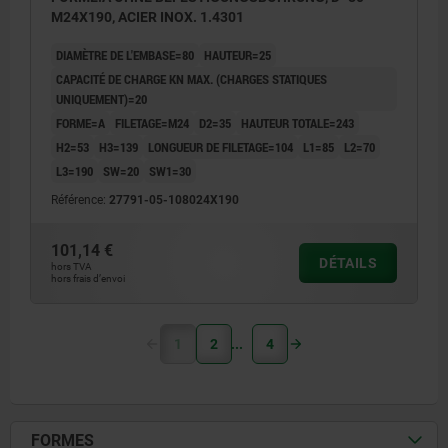
M24X190, ACIER INOX. 1.4301
DIAMÈTRE DE L'EMBASE=80
HAUTEUR=25
CAPACITÉ DE CHARGE KN MAX. (CHARGES STATIQUES
UNIQUEMENT)=20
FORME=A
FILETAGE=M24
D2=35
HAUTEUR TOTALE=243
H2=53
H3=139
LONGUEUR DE FILETAGE=104
L1=85
L2=70
L3=190
SW=20
SW1=30
Référence:
27791-05-108024X190
101,14 €
DÉTAILS
hors TVA
hors frais d’envoi
1
2
4
FORMES