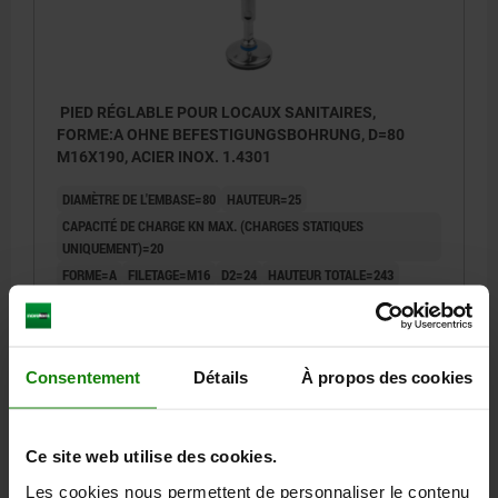
PIED RÉGLABLE POUR LOCAUX SANITAIRES,
FORME:A OHNE BEFESTIGUNGSBOHRUNG, D=80
M16X190, ACIER INOX. 1.4301
DIAMÈTRE DE L'EMBASE=80
HAUTEUR=25
CAPACITÉ DE CHARGE KN MAX. (CHARGES STATIQUES
UNIQUEMENT)=20
FORME=A
FILETAGE=M16
D2=24
HAUTEUR TOTALE=243
H2=53
H3=139
LONGUEUR DE FILETAGE=104
L1=85
L2=70
L3=190
SW=13
SW1=20
Référence:
27791-05-108016X190
Consentement
Détails
À propos des cookies
93,82 €
DÉTAILS
hors TVA
hors frais d’envoi
Ce site web utilise des cookies.
Les cookies nous permettent de personnaliser le contenu