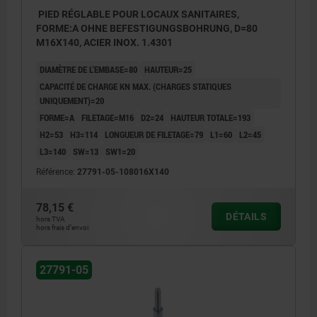
PIED RÉGLABLE POUR LOCAUX SANITAIRES,
FORME:A OHNE BEFESTIGUNGSBOHRUNG, D=80
M16X140, ACIER INOX. 1.4301
DIAMÈTRE DE L'EMBASE=80
HAUTEUR=25
CAPACITÉ DE CHARGE KN MAX. (CHARGES STATIQUES
UNIQUEMENT)=20
FORME=A
FILETAGE=M16
D2=24
HAUTEUR TOTALE=193
H2=53
H3=114
LONGUEUR DE FILETAGE=79
L1=60
L2=45
L3=140
SW=13
SW1=20
Référence:
27791-05-108016X140
78,15 €
DÉTAILS
hors TVA
hors frais d’envoi
27791-05