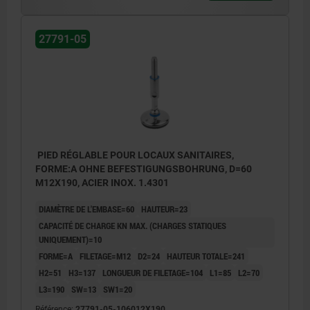
27791-05
PIED RÉGLABLE POUR LOCAUX SANITAIRES,
FORME:A OHNE BEFESTIGUNGSBOHRUNG, D=60
M12X190, ACIER INOX. 1.4301
DIAMÈTRE DE L'EMBASE=60
HAUTEUR=23
CAPACITÉ DE CHARGE KN MAX. (CHARGES STATIQUES
UNIQUEMENT)=10
FORME=A
FILETAGE=M12
D2=24
HAUTEUR TOTALE=241
H2=51
H3=137
LONGUEUR DE FILETAGE=104
L1=85
L2=70
L3=190
SW=13
SW1=20
Référence:
27791-05-106012X190