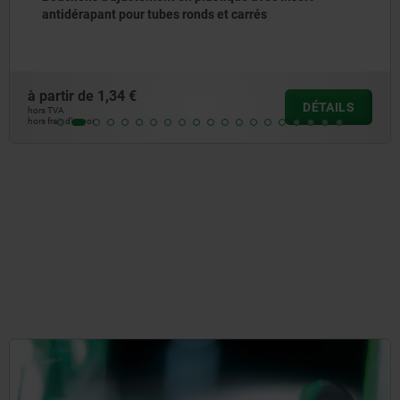
à partir de
13,77 €
LS
DÉTA
hors TVA
hors frais d’envoi