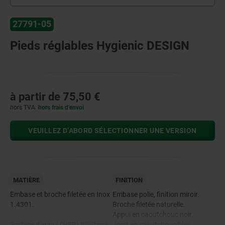
27791-05
Pieds réglables Hygienic DESIGN
à partir de
75,50 €
hors TVA
hors frais d’envoi
VEUILLEZ D’ABORD SÉLECTIONNER UNE VERSION
MATIÈRE
FINITION
Embase et broche filetée en Inox
Embase polie, finition miroir.
1.4301.
Broche filetée naturelle.
Appui en caoutchouc noir.
Surface d'appui (NBR) 85 Shore
Joint en caoutchouc bleu.