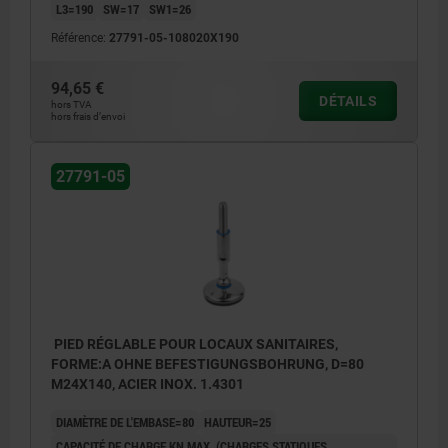
L3=190
SW=17
SW1=26
Référence:
27791-05-108020X190
94,65 €
DÉTAILS
hors TVA
hors frais d’envoi
27791-05
PIED RÉGLABLE POUR LOCAUX SANITAIRES,
FORME:A OHNE BEFESTIGUNGSBOHRUNG, D=80
M24X140, ACIER INOX. 1.4301
DIAMÈTRE DE L'EMBASE=80
HAUTEUR=25
CAPACITÉ DE CHARGE KN MAX. (CHARGES STATIQUES