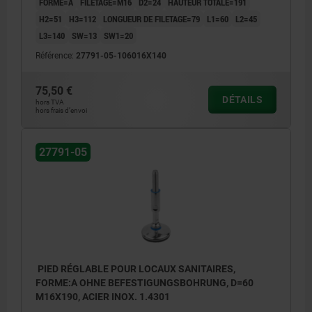
FORME=A
FILETAGE=M16
D2=24
HAUTEUR TOTALE=191
H2=51
H3=112
LONGUEUR DE FILETAGE=79
L1=60
L2=45
L3=140
SW=13
SW1=20
Référence:
27791-05-106016X140
75,50 €
DÉTAILS
hors TVA
hors frais d’envoi
27791-05
PIED RÉGLABLE POUR LOCAUX SANITAIRES,
FORME:A OHNE BEFESTIGUNGSBOHRUNG, D=60
M16X190, ACIER INOX. 1.4301