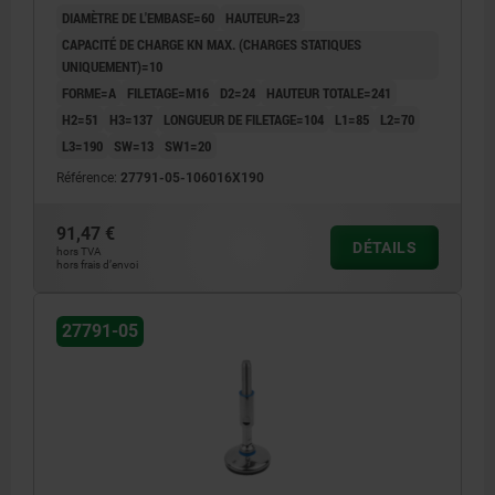
DIAMÈTRE DE L'EMBASE=60
HAUTEUR=23
CAPACITÉ DE CHARGE KN MAX. (CHARGES STATIQUES
UNIQUEMENT)=10
FORME=A
FILETAGE=M16
D2=24
HAUTEUR TOTALE=241
H2=51
H3=137
LONGUEUR DE FILETAGE=104
L1=85
L2=70
L3=190
SW=13
SW1=20
Référence:
27791-05-106016X190
91,47 €
DÉTAILS
hors TVA
hors frais d’envoi
27791-05