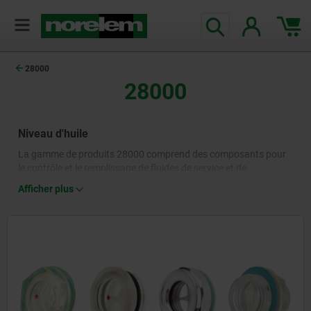
28000
28000
Niveau d'huile
La gamme de produits 28000 comprend des composants pour
le contrôle et le remplissage de fluides de service et de
lubrifiants, en particulier l'huile. Les voyants de niveau d'huile
Afficher plus
permettent un contrôle visuel rapide de l'état de l'huile, tandis
que les indicateurs de niveau d'huile mesurent et affichent le
niveau d'huile avec précision. La catégorie « indicateurs de
niveau d'huile » comprend divers modèles avec ou sans options
de surveillance électrique. La gamme est complétée par des
bouchons filetés, des tubes de remplissage et des bouchons à
évent.