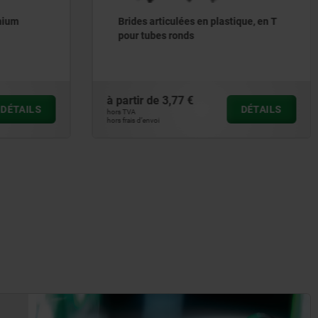
Brides articulées en plastique, en T
pour tubes ronds
à partir de
3,77 €
ILS
DÉTAILS
hors TVA
hors frais d’envoi