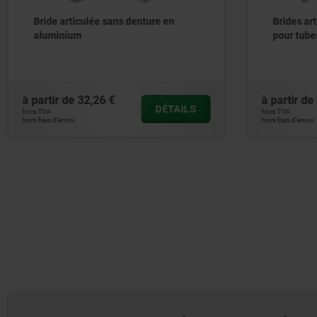
Bride articulée sans denture en
Brides articulé
aluminium
pour tubes ron
à partir de
32,26 €
à partir de
32,2
DÉTAILS
hors TVA
hors TVA
hors frais d’envoi
hors frais d’envoi