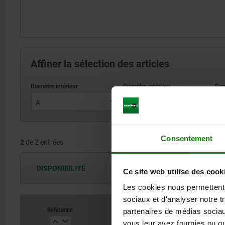
Affiner la sélection des articles
A
B
F
18,1
5,5
Consentement
2
de 2 entrées
30,1
DISPONIBILITÉ
Les disponibilités sont actualisées plus
Ce site web utilise des cook
Les cookies nous permettent d
sociaux et d'analyser notre t
Référence
Référence
partenaires de médias sociaux
A
A
B
B
Forme
Forme
C
C
vous leur avez fournies ou qu'