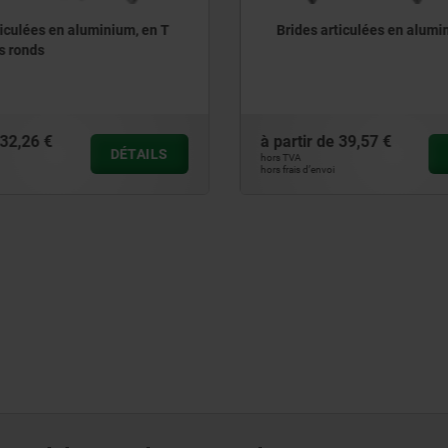
es en aluminium, en T
Brides articulées en aluminium
ds
6 €
à partir de
39,57 €
DÉTAILS
DÉTA
hors TVA
hors frais d’envoi