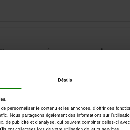
orme
C
D
A
21
M5X10
Détails
AGRANDIR LE TABLEAU
B
30
M6
Expédié immédiate
ieurs fois par jour à intervalles réguliers.
ies.
Expédition sous 1
e personnaliser le contenu et les annonces, d'offrir des fonctio
rafic. Nous partageons également des informations sur l'utilisati
, de publicité et d'analyse, qui peuvent combiner celles-ci avec
D
D
D1
D1
E
E
F
F
G
G
H
H
J
J
ils ont collectées lors de votre utilisation de leurs services.