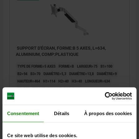
SUPPORT D'ÉCRAN, FORME:B 5 AXES, L=634,
ALUMINIUM, COMP:PLASTIQUE
TYPE DE FORME=5 AXES
FORME=B
LARGEUR=75
B1=100
B2=94
B3=70
DIAMÈTRE=5,3
DIAMÈTRE=13,8
DIAMÈTRE=9
HAUTEUR=464
H1=114
H2=40
H3=40
LONGUEUR=634
L1=560
CHARGE ADMISSIBLE KG=2-10
Référence:
29180-05-6341
471,15 €
Consentement
Détails
À propos des cookies
DÉTAILS
hors TVA
hors frais d’envoi
Ce site web utilise des cookies.