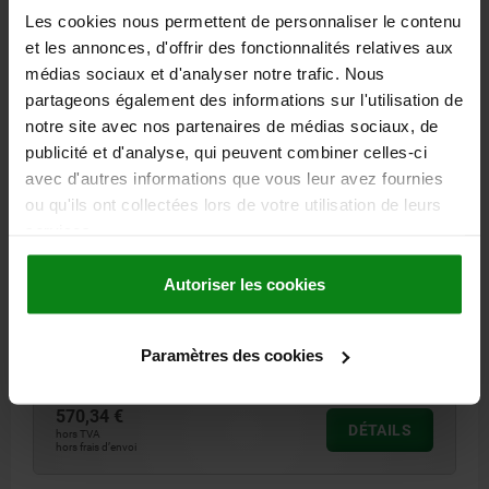
29180-05
Les cookies nous permettent de personnaliser le contenu
et les annonces, d'offrir des fonctionnalités relatives aux
médias sociaux et d'analyser notre trafic. Nous
partageons également des informations sur l'utilisation de
notre site avec nos partenaires de médias sociaux, de
publicité et d'analyse, qui peuvent combiner celles-ci
avec d'autres informations que vous leur avez fournies
SUPPORT D'ÉCRAN, FORME:B 5 AXES, L=634,
ou qu'ils ont collectées lors de votre utilisation de leurs
ALUMINIUM, COMP:PLASTIQUE
services.
TYPE DE FORME=5 AXES
FORME=B
LARGEUR=75
B1=100
B2=94
B3=70
DIAMÈTRE=5,3
DIAMÈTRE=13,8
DIAMÈTRE=9
Autoriser les cookies
HAUTEUR=464
H1=114
H2=40
H3=40
LONGUEUR=634
L1=560
CHARGE ADMISSIBLE KG=8-20
Paramètres des cookies
Référence:
29180-05-63411
570,34 €
DÉTAILS
hors TVA
hors frais d’envoi