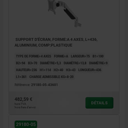
SUPPORT D'ÉCRAN, FORME:A 4 AXES, L=436,
ALUMINIUM, COMP:PLASTIQUE
TYPE DE FORME=4 AXES
FORME=A
LARGEUR=75
B1=100
B2=94
B3=70
DIAMÈTRE=5,3
DIAMÈTRE=13,8
DIAMÈTRE=9
HAUTEUR=236
H1=114
H2=40
H3=43
LONGUEUR=436
L1=361
CHARGE ADMISSIBLE KG=8-20
Référence:
29180-05-43601
482,59 €
DÉTAILS
hors TVA
hors frais d’envoi
29180-05