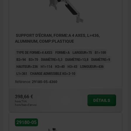
SUPPORT D'ÉCRAN, FORME:A 4 AXES, L=436,
ALUMINIUM, COMP:PLASTIQUE
TYPE DE FORME=4 AXES
FORME=A
LARGEUR=75
B1=100
B2=94
B3=70
DIAMÈTRE=5,3
DIAMÈTRE=13,8
DIAMÈTRE=9
HAUTEUR=236
H1=114
H2=40
H3=43
LONGUEUR=436
L1=361
CHARGE ADMISSIBLE KG=2-10
Référence:
29180-05-4360
398,66 €
DÉTAILS
hors TVA
hors frais d’envoi
29180-05