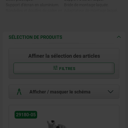
Support d'écran en aluminium.
Bride de montage laquée.
Rondelles et douilles de palier en
Adaptateur de montage laqué.
plastique.
Vis galvanisées.
Bride de montage en aluminium.
Adaptateur de montage en
aluminium.
SÉLECTION DE PRODUITS
Vis en acier.
Affiner la sélection des articles
FILTRES
Afficher / masquer le schéma
29180-05