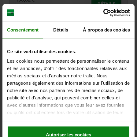
DÉTAILS
hors TVA
hors frais d’envoi
01247-05
Consentement
Détails
À propos des cookies
Ce site web utilise des cookies.
Les cookies nous permettent de personnaliser le contenu
et les annonces, d'offrir des fonctionnalités relatives aux
médias sociaux et d'analyser notre trafic. Nous
BLOC ENTRETOISE FORME:E A=32
partageons également des informations sur l'utilisation de
A=32
ALÉSAGE TRAVERSANT B POUR VIS DIN 912=M16
C=M16
notre site avec nos partenaires de médias sociaux, de
D=15
E=32
F=85
G=50
publicité et d'analyse, qui peuvent combiner celles-ci
avec d'autres informations que vous leur avez fournies
Référence:
01247-05-14216032
ou qu'ils ont collectées lors de votre utilisation de leurs
services.
204,86 €
DÉTAILS
hors TVA
hors frais d’envoi
Autoriser les cookies