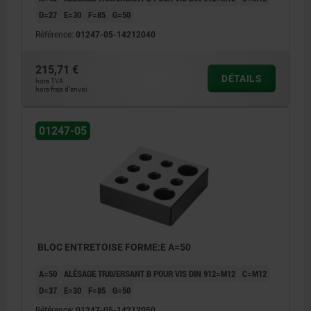
D=27
E=30
F=85
G=50
Référence:
01247-05-14212040
215,71 €
DÉTAILS
hors TVA
hors frais d’envoi
01247-05
BLOC ENTRETOISE FORME:E A=50
A=50
ALÉSAGE TRAVERSANT B POUR VIS DIN 912=M12
C=M12
D=37
E=30
F=85
G=50
Référence:
01247-05-14212050