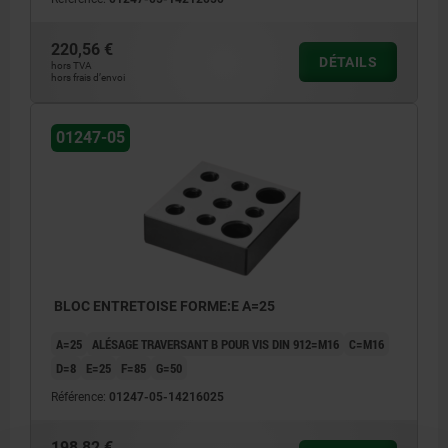
220,56 €
DÉTAILS
hors TVA
hors frais d’envoi
01247-05
BLOC ENTRETOISE FORME:E A=25
A=25
ALÉSAGE TRAVERSANT B POUR VIS DIN 912=M16
C=M16
D=8
E=25
F=85
G=50
Référence:
01247-05-14216025
198,82 €