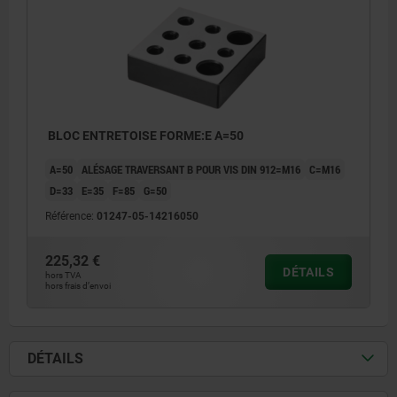
BLOC ENTRETOISE FORME:E A=50
A=50
ALÉSAGE TRAVERSANT B POUR VIS DIN 912=M16
C=M16
D=33
E=35
F=85
G=50
Référence:
01247-05-14216050
225,32 €
DÉTAILS
hors TVA
hors frais d’envoi
DÉTAILS