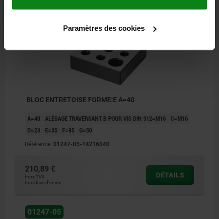
01247-05
Paramètres des cookies
BLOC ENTRETOISE FORME:E A=40
A=40
ALÉSAGE TRAVERSANT B POUR VIS DIN 912=M16
C=M16
D=23
E=35
F=85
G=50
Référence:
01247-05-14216040
210,89 €
DÉTAILS
hors TVA
hors frais d’envoi
01247-05