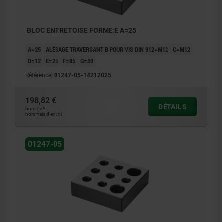
BLOC ENTRETOISE FORME:E A=25
A=25
ALÉSAGE TRAVERSANT B POUR VIS DIN 912=M12
C=M12
D=12
E=25
F=85
G=50
Référence:
01247-05-14212025
198,82 €
DÉTAILS
hors TVA
hors frais d’envoi
01247-05