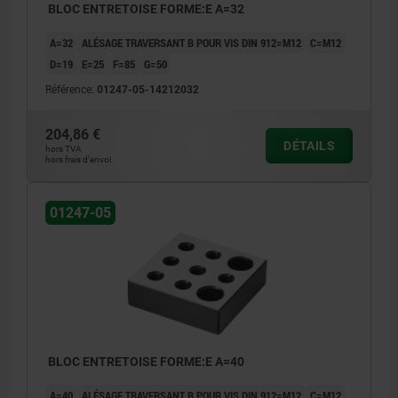
BLOC ENTRETOISE FORME:E A=32
A=32
ALÉSAGE TRAVERSANT B POUR VIS DIN 912=M12
C=M12
D=19
E=25
F=85
G=50
Référence:
01247-05-14212032
204,86 €
DÉTAILS
hors TVA
hors frais d’envoi
01247-05
BLOC ENTRETOISE FORME:E A=40
A=40
ALÉSAGE TRAVERSANT B POUR VIS DIN 912=M12
C=M12