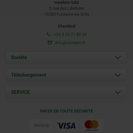
norelem SAS
5, rue des Libellules
10280 Fontaine-les-Grès
Standard
+33 3 25 71 89 30
info@norelem.fr
Société
À propos de nous
Téléchargement
Actualités
Documents
SERVICE
Contact
Conditions de livraison
PAYER EN TOUTE SÉCURITÉ
Certification