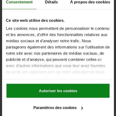
Consentement
Détails
À propos des cookies
LONGUEUR=300
LARGEUR=200
HAUTEUR=250
Référence:
01247-05-100302025
Ce site web utilise des cookies.
Les cookies nous permettent de personnaliser le contenu
770,61 €
DÉTAILS
et les annonces, d'offrir des fonctionnalités relatives aux
hors TVA
hors frais d’envoi
médias sociaux et d'analyser notre trafic. Nous
partageons également des informations sur l'utilisation de
notre site avec nos partenaires de médias sociaux, de
DÉTAILS
publicité et d'analyse, qui peuvent combiner celles-ci
avec d'autres informations que vous leur avez fournies
ou qu'ils ont collectées lors de votre utilisation de leurs
CAO
services.
TÉLÉCHARGEMENTS
Autoriser les cookies
D'autres clients ont
également acheté
Paramètres des cookies