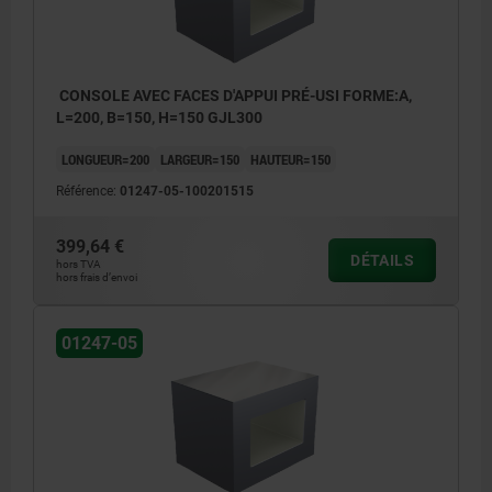
CONSOLE AVEC FACES D'APPUI PRÉ-USI FORME:A,
L=200, B=150, H=150 GJL300
LONGUEUR=200
LARGEUR=150
HAUTEUR=150
Référence:
01247-05-100201515
399,64 €
DÉTAILS
hors TVA
hors frais d’envoi
01247-05