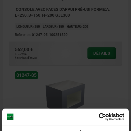
CONSOLE AVEC FACES D'APPUI PRÉ-USI FORME:A,
L=250, B=150, H=200 GJL300
LONGUEUR=250
LARGEUR=150
HAUTEUR=200
Référence:
01247-05-100251520
562,00 €
DÉTAILS
hors TVA
hors frais d’envoi
01247-05
CONSOLE AVEC FACES D'APPUI PRÉ-USI FORME:A,
L=300, B=200, H=250 GJL300