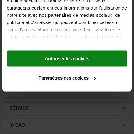
médias sociaux et d'analyser notre trafic. Nous
partageons également des informations sur l'utilisation de
notre site avec nos partenaires de médias sociaux, de
CONSOLE AVEC TRAME MODULAIRE FORME:B,
publicité et d'analyse, qui peuvent combiner celles-ci
L=250, B=150, H=200, D=16, D1=M16 GJL300
avec d'autres informations que vous leur avez fournies
ou qu'ils ont collectées lors de votre utilisation de leurs
LONGUEUR=250
LARGEUR=150
HAUTEUR=200
ALÉSAGE=16
services.
FILETAGE=M16
NOMBRE DE TRAMES MODULAIRES=21
NOMBRE D’ ALÉSAGES DE FIXATION=14
Autoriser les cookies
Référence:
01247-05-2162515201
927,16 €
Paramètres des cookies
DÉTAILS
hors TVA
hors frais d’envoi
DÉTAILS
CAO