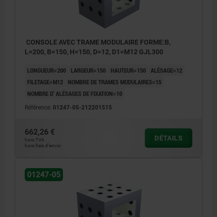
CONSOLE AVEC TRAME MODULAIRE FORME:B,
L=200, B=150, H=150, D=12, D1=M12 GJL300
LONGUEUR=200
LARGEUR=150
HAUTEUR=150
ALÉSAGE=12
FILETAGE=M12
NOMBRE DE TRAMES MODULAIRES=15
NOMBRE D’ ALÉSAGES DE FIXATION=10
Référence:
01247-05-212201515
662,26 €
DÉTAILS
hors TVA
hors frais d’envoi
01247-05
1) Trame
2) Trou pour vis calibrée