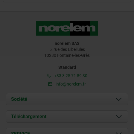
norelem SAS
5, rue des Libellules
10280 Fontaine-les-Grès
Standard
+33 3 25 71 89 30
info@norelem.fr
Société
À propos de nous
Téléchargement
Actualités
Documents
SERVICE
Contact