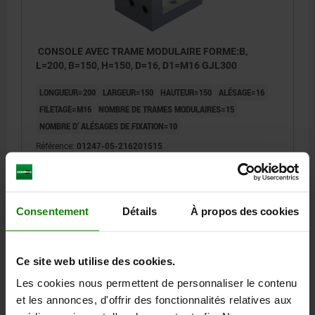
CONSOLE AVEC TRAME MODULAIRE FORME:B,
L=200, B=150, H=150, D=16, D1=M16 GJL300
LONGUEUR=200
LARGEUR=150
HAUTEUR=150
ALÉSAGE=16
FILETAGE=M16
NOMBRE DE TRAMES MODULAIRES=15
NOMBRE D’ ALÉSAGES DE FIXATION=10
Référence:
01247-05-216201515
728,49 €
DÉTAILS
hors TVA
hors frais d’envoi
Consentement
Détails
À propos des cookies
01247-05
Ce site web utilise des cookies.
Les cookies nous permettent de personnaliser le contenu
et les annonces, d'offrir des fonctionnalités relatives aux