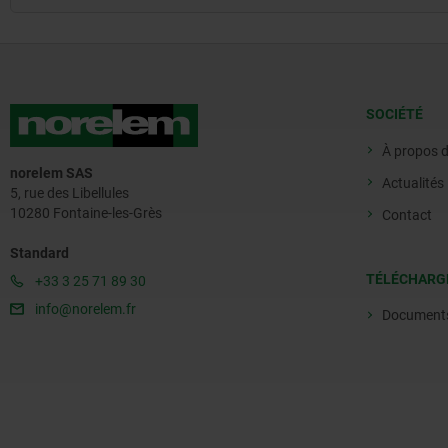
SOCIÉTÉ
À propos 
norelem SAS
Actualités
5, rue des Libellules
10280 Fontaine-les-Grès
Contact
Standard
TÉLÉCHARG
+33 3 25 71 89 30
info@norelem.fr
Document