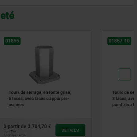
heté
01857-10
grise,
Tours de serrage, en fonte grise, à
 pré-
3 faces, avec système de bridage à
point zéro UNILOCK
DÉTAILS