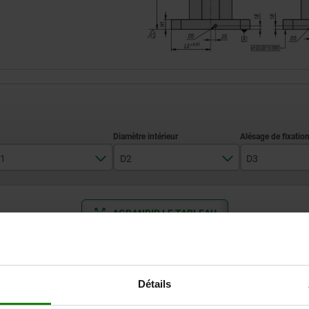
1
D2
D3
50
20
M16
AGRANDIR LE TABLEAU
25
Expédié immédiate
ieurs fois par jour à intervalles réguliers.
Expédition sous 1
Détails