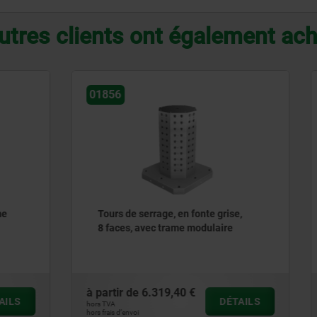
utres clients ont également ac
01855
errage, en fonte grise,
Tours de serrage, en fonte 
avec trame modulaire
6 faces, avec faces d'appui
usinées
6.319,40 €
à partir de
3.784,70 €
DÉTAILS
hors TVA
hors frais d’envoi