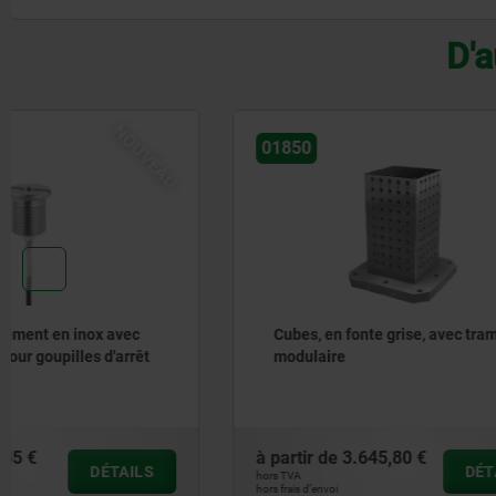
D'a
01850
01856
Cubes, en fonte grise, avec trame
Tours de s
modulaire
8 faces, 
à partir de
3.645,80 €
à partir de
DÉTAILS
hors TVA
hors TVA
hors frais d’envoi
hors frais d’envoi