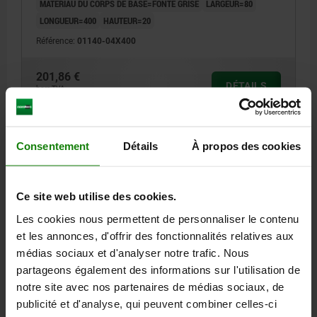
MATÉRIAU DU CORPS DE BASE=FONTE GRISE
LARGEUR=80
LONGUEUR=400
HAUTEUR=20
Référence:
01140-04X400
201,86 €
DÉTAILS
hors TVA
hors frais d’envoi
01140
Consentement
Détails
À propos des cookies
Ce site web utilise des cookies.
Les cookies nous permettent de personnaliser le contenu
et les annonces, d'offrir des fonctionnalités relatives aux
médias sociaux et d'analyser notre trafic. Nous
PLAQUE RECTANGULAIRE L=600 80X20 FONTE
partageons également des informations sur l'utilisation de
GRISE
notre site avec nos partenaires de médias sociaux, de
MATÉRIAU DU CORPS DE BASE=FONTE GRISE
LARGEUR=80
publicité et d'analyse, qui peuvent combiner celles-ci
LONGUEUR=600
HAUTEUR=20