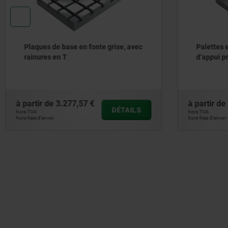
en fonte grise, avec
Palettes en fonte grise, avec face
d‘appui pré-usinées
,57 €
à partir de
1.139,18 €
DÉTAILS
DÉTAI
hors TVA
hors frais d’envoi