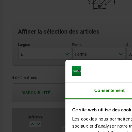
Affiner la sélection des articles
B
Forme
A
250
A
4
de 4 entrées
300
B
400
Consentement
DISPONIBILITÉ
Les disponibilités sont actualisées plus
Ce site web utilise des cook
Référence
Référence
Les cookies nous permettent d
B
B
Forme
Forme
A
A
B1
B1
sociaux et d'analyser notre t