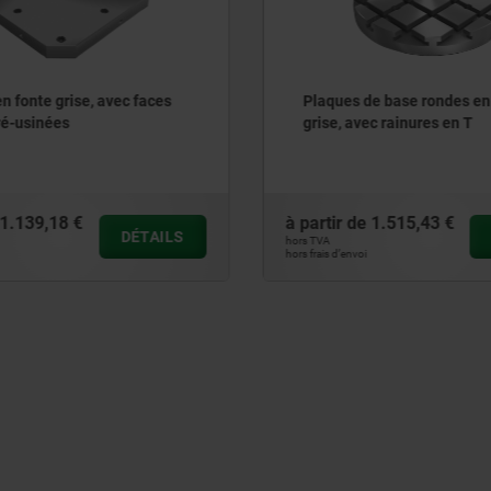
s
Plaques de base rondes en fonte
grise, avec rainures en T
à partir de
1.515,43 €
LS
DÉTAILS
hors TVA
hors frais d’envoi