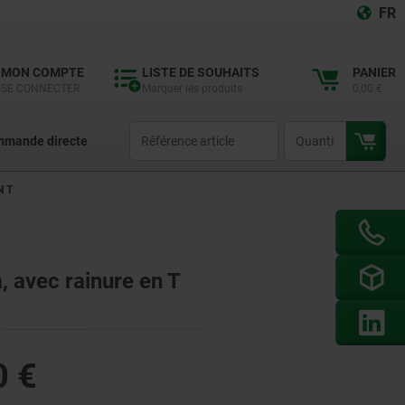
FR
MON COMPTE
LISTE DE SOUHAITS
PANIER
SE CONNECTER
Marquer les produits
0,00 €
productCode
qty
mande directe
N T
 avec rainure en T
0 €