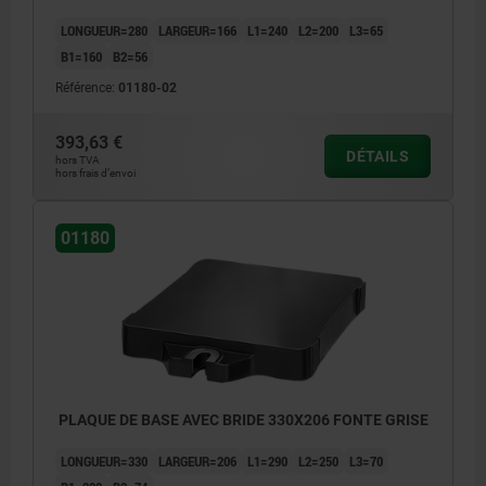
LONGUEUR=280
LARGEUR=166
L1=240
L2=200
L3=65
B1=160
B2=56
Référence:
01180-02
393,63 €
DÉTAILS
hors TVA
hors frais d’envoi
01180
PLAQUE DE BASE AVEC BRIDE 330X206 FONTE GRISE
LONGUEUR=330
LARGEUR=206
L1=290
L2=250
L3=70