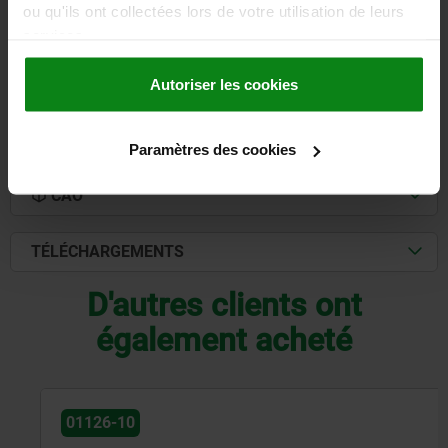
ou qu'ils ont collectées lors de votre utilisation de leurs
501,41 €
services.
DÉTAILS
hors TVA
hors frais d’envoi
Autoriser les cookies
DÉTAILS
Paramètres des cookies
CAO
TÉLÉCHARGEMENTS
D'autres clients ont
également acheté
01126-10