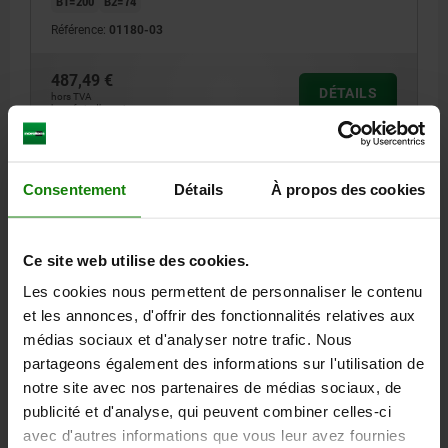
B1=200
B2=74
Référence:
01180-03
487,49 €
DÉTAILS
hors TVA
hors frais d’envoi
01180
Consentement
Détails
À propos des cookies
Ce site web utilise des cookies.
Les cookies nous permettent de personnaliser le contenu
et les annonces, d'offrir des fonctionnalités relatives aux
PLAQUE DE BASE AVEC BRIDE 395X256 FONTE GRISE
médias sociaux et d'analyser notre trafic. Nous
partageons également des informations sur l'utilisation de
LONGUEUR=395
LARGEUR=256
L1=355
L2=315
L3=75
notre site avec nos partenaires de médias sociaux, de
B1=250
B2=74
publicité et d'analyse, qui peuvent combiner celles-ci
Référence:
01180-04
avec d'autres informations que vous leur avez fournies