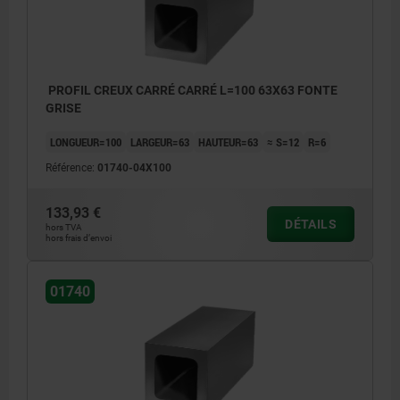
PROFIL CREUX CARRÉ CARRÉ L=100 63X63 FONTE
GRISE
LONGUEUR=100
LARGEUR=63
HAUTEUR=63
≈ S=12
R=6
Référence:
01740-04X100
133,93 €
DÉTAILS
hors TVA
hors frais d’envoi
01740
Surfaces usinées: ±0,25 mm
Surfaces brutes: ±2 mm
Tolérances sur longueur:
≤200 mm: +3/+10