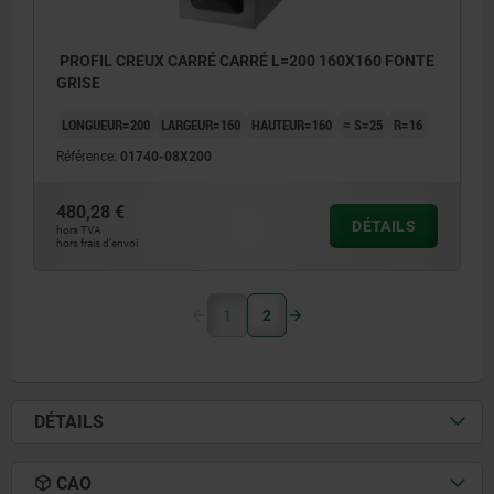
PROFIL CREUX CARRÉ CARRÉ L=200 160X160 FONTE
GRISE
LONGUEUR=200
LARGEUR=160
HAUTEUR=160
≈ S=25
R=16
Référence:
01740-08X200
480,28 €
DÉTAILS
hors TVA
hors frais d’envoi
1
2
DÉTAILS
CAO