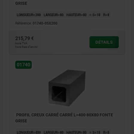
GRISE
LONGUEUR=200
LARGEUR=80
HAUTEUR=80
≈ S=18
R=8
Référence:
01740-05X200
215,79 €
DÉTAILS
hors TVA
hors frais d’envoi
01740
PROFIL CREUX CARRÉ CARRÉ L=400 80X80 FONTE
GRISE
LONGUEUR=400
LARGEUR=80
HAUTEUR=80
≈ S=18
R=8