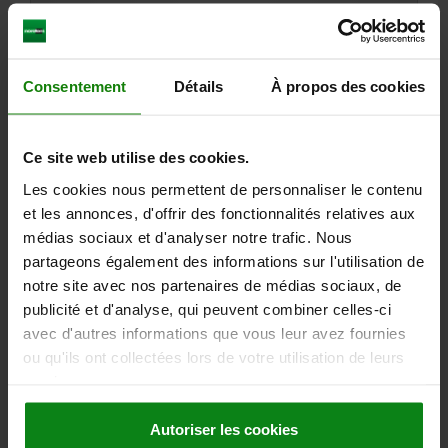
01740
Consentement
Détails
À propos des cookies
Ce site web utilise des cookies.
Les cookies nous permettent de personnaliser le contenu
et les annonces, d'offrir des fonctionnalités relatives aux
PROFIL CREUX CARRÉ CARRÉ L=200 125X125 FONTE
médias sociaux et d'analyser notre trafic. Nous
GRISE
partageons également des informations sur l'utilisation de
LONGUEUR=200
LARGEUR=125
HAUTEUR=125
≈ S=22
R=12
notre site avec nos partenaires de médias sociaux, de
Référence:
01740-07X200
publicité et d'analyse, qui peuvent combiner celles-ci
avec d'autres informations que vous leur avez fournies
349,09 €
ou qu'ils ont collectées lors de votre utilisation de leurs
DÉTAILS
hors TVA
services.
hors frais d’envoi
Autoriser les cookies
01740