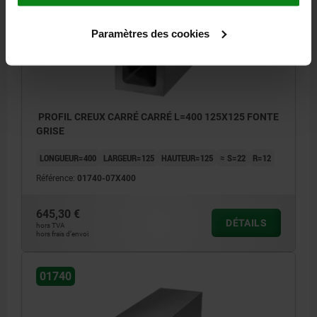
Paramètres des cookies
PROFIL CREUX CARRÉ CARRÉ L=400 125X125 FONTE
GRISE
LONGUEUR=400
LARGEUR=125
HAUTEUR=125
≈ S=22
R=12
Référence:
01740-07X400
645,30 €
DÉTAILS
hors TVA
hors frais d’envoi
01740