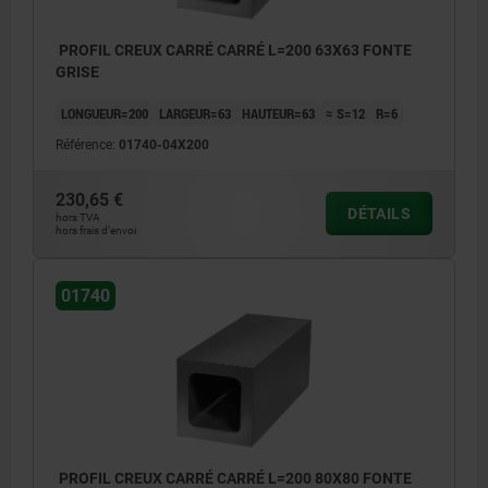
de 201 mm à 590 mm: +8/+15
≥600 mm: +20/+50
PROFIL CREUX CARRÉ CARRÉ L=200 63X63 FONTE
GRISE
LONGUEUR=200
LARGEUR=63
HAUTEUR=63
≈ S=12
R=6
Référence:
01740-04X200
230,65 €
DÉTAILS
hors TVA
hors frais d’envoi
01740
PROFIL CREUX CARRÉ CARRÉ L=200 80X80 FONTE