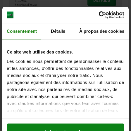
DÉTAILS
hors TVA
hors frais d’envoi
01380
Consentement
Détails
À propos des cookies
Ce site web utilise des cookies.
Les cookies nous permettent de personnaliser le contenu
et les annonces, d'offrir des fonctionnalités relatives aux
PROFIL EN L ISOCÈLE L=150 63X63 FONTE GRISE
médias sociaux et d'analyser notre trafic. Nous
partageons également des informations sur l'utilisation de
MATÉRIAU DU CORPS DE BASE=FONTE GRISE
LONGUEUR=150
notre site avec nos partenaires de médias sociaux, de
LARGEUR=63
HAUTEUR=63
S=12
publicité et d'analyse, qui peuvent combiner celles-ci
Référence:
01380-04X150
avec d'autres informations que vous leur avez fournies
ou qu'ils ont collectées lors de votre utilisation de leurs
154,50 €
DÉTAILS
services.
hors TVA
hors frais d’envoi