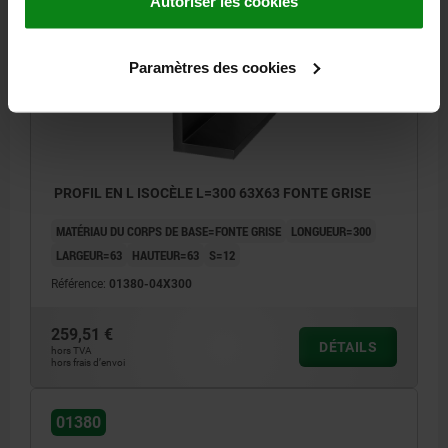
Autoriser les cookies
01380
Paramètres des cookies
PROFIL EN L ISOCÈLE L=300 63X63 FONTE GRISE
MATÉRIAU DU CORPS DE BASE=FONTE GRISE
LONGUEUR=300
LARGEUR=63
HAUTEUR=63
S=12
Référence:
01380-04X300
259,51 €
DÉTAILS
hors TVA
hors frais d’envoi
01380