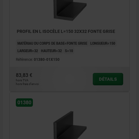
PROFIL EN L ISOCÈLE L=150 32X32 FONTE GRISE
MATÉRIAU DU CORPS DE BASE=FONTE GRISE
LONGUEUR=150
LARGEUR=32
HAUTEUR=32
S=10
Référence:
01380-01X150
83,83 €
DÉTAILS
hors TVA
hors frais d’envoi
01380
Surfaces usinées: ±0,25 mm
Tolérances sur longueur:
≤200 mm: +3/+10
de 201 mm à 590 mm: +8/+15