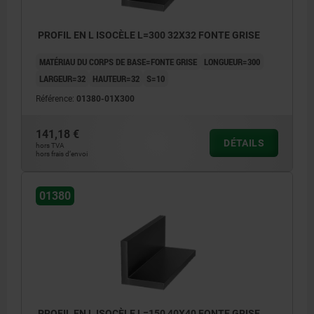
≥600 mm: +20/+50
PROFIL EN L ISOCÈLE L=300 32X32 FONTE GRISE
MATÉRIAU DU CORPS DE BASE=FONTE GRISE
LONGUEUR=300
LARGEUR=32
HAUTEUR=32
S=10
Référence:
01380-01X300
141,18 €
DÉTAILS
hors TVA
hors frais d’envoi
01380
PROFIL EN L ISOCÈLE L=150 40X40 FONTE GRISE