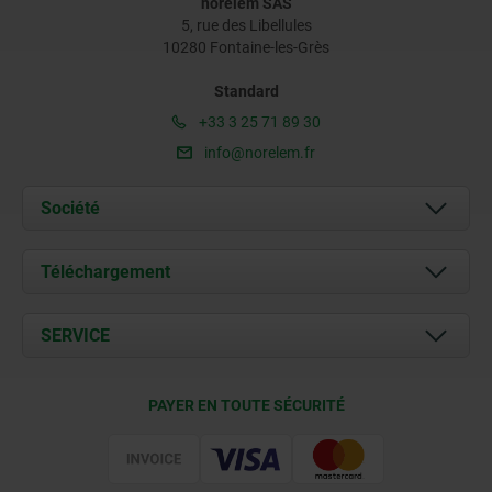
norelem SAS
5, rue des Libellules
10280 Fontaine-les-Grès
Standard
+33 3 25 71 89 30
info@norelem.fr
Société
À propos de nous
Téléchargement
Actualités
Documents
SERVICE
Contact
Conditions de livraison
PAYER EN TOUTE SÉCURITÉ
Certification