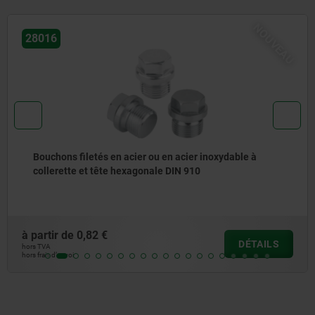
NOUVEAU
28016
Bouchons filetés en acier ou en acier inoxydable à
collerette et tête hexagonale DIN 910
à partir de
0,82 €
DÉTAILS
hors TVA
hors frais d’envoi