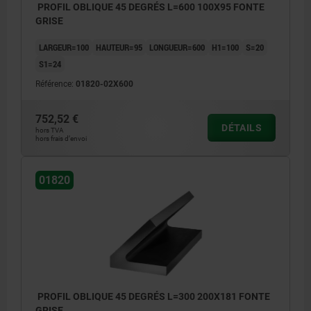
PROFIL OBLIQUE 45 DEGRÉS L=600 100X95 FONTE
de 201 mm à 590 mm: +8/+15
GRISE
≥600 mm: +20/+50
LARGEUR=100
HAUTEUR=95
LONGUEUR=600
H1=100
S=20
S1=24
Référence:
01820-02X600
752,52 €
DÉTAILS
hors TVA
hors frais d’envoi
01820
PROFIL OBLIQUE 45 DEGRÉS L=300 200X181 FONTE
GRISE