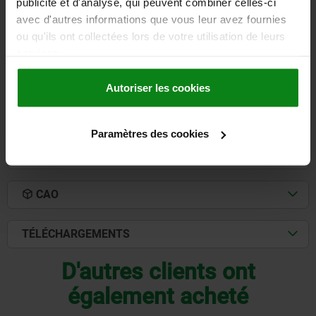
publicité et d'analyse, qui peuvent combiner celles-ci
LARGEUR=200
HAUTEUR=181
LONGUEUR=600
H1=200
S=32
avec d'autres informations que vous leur avez fournies
S1=40
ou qu'ils ont collectées lors de votre utilisation de leurs
Référence:
01820-05X600
services.
1.364,58 €
DÉTAILS
Autoriser les cookies
hors TVA
hors frais d’envoi
Paramètres des cookies
DÉTAILS
CAO
TÉLÉCHARGEMENTS
D'autres clients ont
également acheté