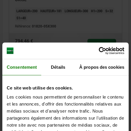
LARGEUR=200
HAUTEUR=181
LONGUEUR=300
H1=200
S=32
S1=40
Référence:
01820-05X300
794,46 €
DÉTAILS
hors TVA
hors frais d’envoi
01820
Consentement
Détails
À propos des cookies
Ce site web utilise des cookies.
Les cookies nous permettent de personnaliser le contenu
et les annonces, d'offrir des fonctionnalités relatives aux
médias sociaux et d'analyser notre trafic. Nous
PROFIL OBLIQUE 45 DEGRÉS L=600 200X181 FONTE
partageons également des informations sur l'utilisation de
GRISE
notre site avec nos partenaires de médias sociaux, de