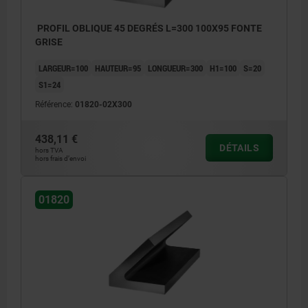
PROFIL OBLIQUE 45 DEGRÉS L=300 100X95 FONTE
GRISE
LARGEUR=100
HAUTEUR=95
LONGUEUR=300
H1=100
S=20
S1=24
Référence:
01820-02X300
438,11 €
DÉTAILS
hors TVA
hors frais d’envoi
01820
Surfaces usinées: ±0,25 mm
Surfaces brutes: ±2 mm
Tolérances sur longueur:
≤200 mm: +3/+10