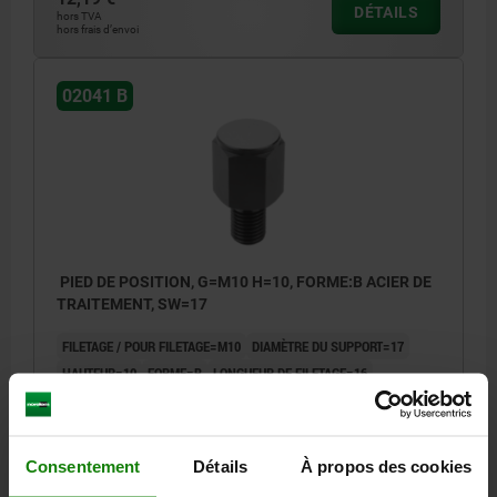
DÉTAILS
hors TVA
hors frais d’envoi
02041 B
PIED DE POSITION, G=M10 H=10, FORME:B ACIER DE
TRAITEMENT, SW=17
FILETAGE / POUR FILETAGE=M10
DIAMÈTRE DU SUPPORT=17
HAUTEUR=10
FORME=B
LONGUEUR DE FILETAGE=16
LARGEUR DE CLÉ=17
Référence:
02041-210010
Consentement
Détails
À propos des cookies
13,38 €