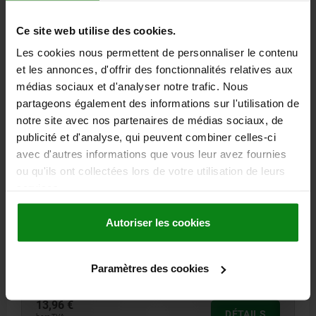
DÉTAILS
hors TVA
hors frais d’envoi
Ce site web utilise des cookies.
Les cookies nous permettent de personnaliser le contenu
02041 B
et les annonces, d'offrir des fonctionnalités relatives aux
médias sociaux et d'analyser notre trafic. Nous
partageons également des informations sur l'utilisation de
notre site avec nos partenaires de médias sociaux, de
publicité et d'analyse, qui peuvent combiner celles-ci
avec d'autres informations que vous leur avez fournies
ou qu'ils ont collectées lors de votre utilisation de leurs
PIED DE POSITION, G=M10 H=20, FORME:B ACIER DE
services.
TRAITEMENT, SW=17
FILETAGE / POUR FILETAGE=M10
DIAMÈTRE DU SUPPORT=17
Autoriser les cookies
HAUTEUR=20
FORME=B
LONGUEUR DE FILETAGE=16
LARGEUR DE CLÉ=17
Paramètres des cookies
Référence:
02041-210020
13,96 €
DÉTAILS