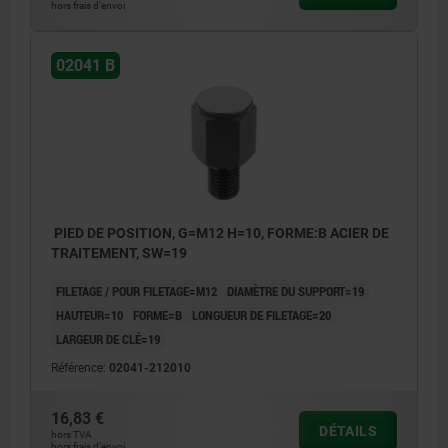
hors frais d’envoi
02041 B
PIED DE POSITION, G=M12 H=10, FORME:B ACIER DE
TRAITEMENT, SW=19
FILETAGE / POUR FILETAGE=M12
DIAMÈTRE DU SUPPORT=19
HAUTEUR=10
FORME=B
LONGUEUR DE FILETAGE=20
LARGEUR DE CLÉ=19
Référence:
02041-212010
16,83 €
DÉTAILS
hors TVA
hors frais d’envoi