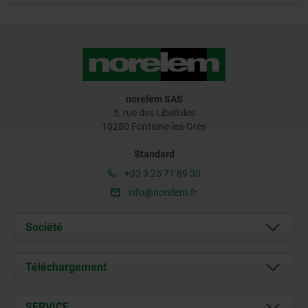
norelem SAS
5, rue des Libellules
10280 Fontaine-les-Grès
Standard
+33 3 25 71 89 30
info@norelem.fr
Société
À propos de nous
Téléchargement
Actualités
Documents
SERVICE
Contact