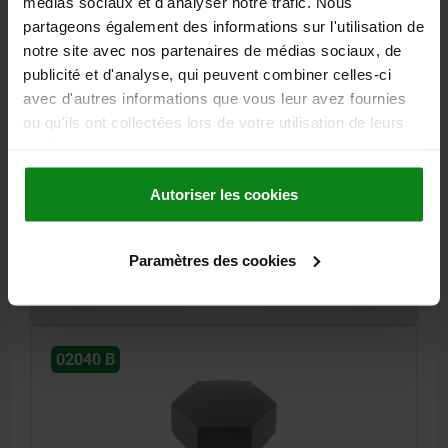
médias sociaux et d'analyser notre trafic. Nous
partageons également des informations sur l'utilisation de
notre site avec nos partenaires de médias sociaux, de
publicité et d'analyse, qui peuvent combiner celles-ci
PIED DE POSITION, G=M12, FORME:B, ACIER DE
avec d'autres informations que vous leur avez fournies
DÉCOLLETAGE BRUNI ET CÉMENTÉ, SW=22
ou qu'ils ont collectées lors de votre utilisation de leurs
FILETAGE / POUR FILETAGE=M12
FORME=B
services.
LONGUEUR DE FILETAGE=14
HAUTEUR=10
E=25,2
LARGEUR DE CLÉ=22
COUPLE DE SERRAGE MAX. NM=60
Autoriser les cookies
Référence:
02040-210
Paramètres des cookies
16,26 €
DÉTAILS
hors TVA
hors frais d’envoi
02040 B