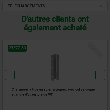
TÉLÉCHARGEMENTS
D'autres clients ont
également acheté
U
NOUV
27877-81
Charnières à tige en acier, internes, avec col de cygne
et angle d’ouverture de 120°