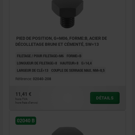
PIED DE POSITION, G=M06, FORME:B, ACIER DE
DÉCOLLETAGE BRUNI ET CÉMENTÉ, SW=13
FILETAGE / POUR FILETAGE=M6
FORME=B
LONGUEUR DE FILETAGE=8
HAUTEUR=8
E=14,4
LARGEUR DE CLÉ=13
COUPLE DE SERRAGE MAX. NM=8,5
Référence:
02040-208
11,41 €
DÉTAILS
hors TVA
hors frais d’envoi
02040 B