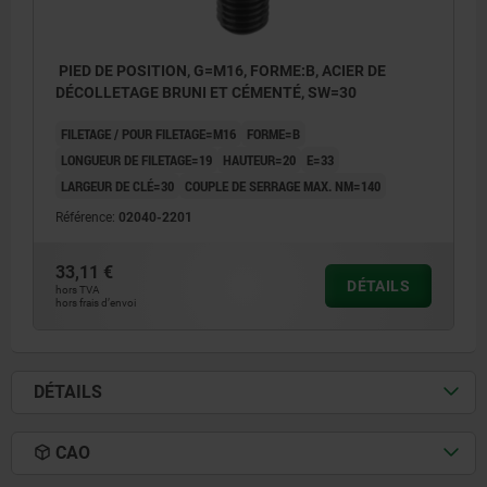
PIED DE POSITION, G=M16, FORME:B, ACIER DE
DÉCOLLETAGE BRUNI ET CÉMENTÉ, SW=30
FILETAGE / POUR FILETAGE=M16
FORME=B
LONGUEUR DE FILETAGE=19
HAUTEUR=20
E=33
LARGEUR DE CLÉ=30
COUPLE DE SERRAGE MAX. NM=140
Référence:
02040-2201
33,11 €
DÉTAILS
hors TVA
hors frais d’envoi
DÉTAILS
CAO