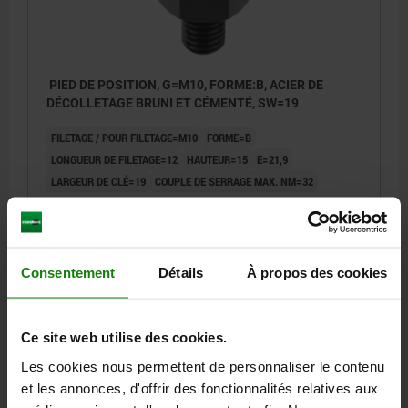
PIED DE POSITION, G=M10, FORME:B, ACIER DE
DÉCOLLETAGE BRUNI ET CÉMENTÉ, SW=19
FILETAGE / POUR FILETAGE=M10
FORME=B
LONGUEUR DE FILETAGE=12
HAUTEUR=15
E=21,9
LARGEUR DE CLÉ=19
COUPLE DE SERRAGE MAX. NM=32
Référence:
02040-2152
14,72 €
DÉTAILS
hors TVA
Consentement
Détails
À propos des cookies
hors frais d’envoi
02040 B
Ce site web utilise des cookies.
Les cookies nous permettent de personnaliser le contenu
et les annonces, d'offrir des fonctionnalités relatives aux