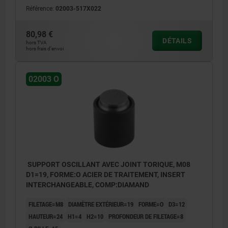
Référence:
02003-517X022
80,98 €
DÉTAILS
hors TVA
hors frais d’envoi
02003 O
SUPPORT OSCILLANT AVEC JOINT TORIQUE, M08
D1=19, FORME:O ACIER DE TRAITEMENT, INSERT
INTERCHANGEABLE, COMP:DIAMAND
FILETAGE=M8
DIAMÈTRE EXTÉRIEUR=19
FORME=O
D3=12
HAUTEUR=24
H1=4
H2=10
PROFONDEUR DE FILETAGE=8