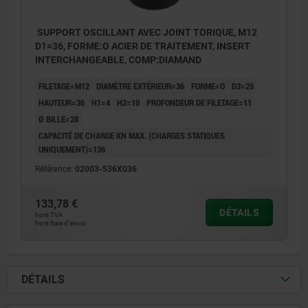
SUPPORT OSCILLANT AVEC JOINT TORIQUE, M12
D1=36, FORME:O ACIER DE TRAITEMENT, INSERT
INTERCHANGEABLE, COMP:DIAMAND
FILETAGE=M12
DIAMÈTRE EXTÉRIEUR=36
FORME=O
D3=25
HAUTEUR=36
H1=4
H2=10
PROFONDEUR DE FILETAGE=11
Ø BILLE=28
CAPACITÉ DE CHARGE KN MAX. (CHARGES STATIQUES
UNIQUEMENT)=136
Référence:
02003-536X036
133,78 €
DÉTAILS
hors TVA
hors frais d’envoi
DÉTAILS