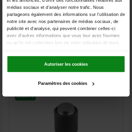
et les annonces, d'offrir des fonctionnalités relatives aux
D1=30, FORME:O ACIER DE TRAITEMENT, INSERT
médias sociaux et d'analyser notre trafic. Nous
INTERCHANGEABLE, COMP:DIAMAND
partageons également des informations sur l'utilisation de
FILETAGE=M12
DIAMÈTRE EXTÉRIEUR=30
FORME=O
D3=20
notre site avec nos partenaires de médias sociaux, de
HAUTEUR=30
H1=4
H2=10
PROFONDEUR DE FILETAGE=9
publicité et d'analyse, qui peuvent combiner celles-ci
Ø BILLE=23
avec d'autres informations que vous leur avez fournies
CAPACITÉ DE CHARGE KN MAX. (CHARGES STATIQUES
ou qu'ils ont collectées lors de votre utilisation de leurs
UNIQUEMENT)=95
services.
Référence:
02003-530X030
Autoriser les cookies
111,61 €
DÉTAILS
hors TVA
hors frais d’envoi
Paramètres des cookies
02003 O