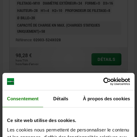
FILETAGE=M10
DIAMÈTRE EXTÉRIEUR=24
FORME=O
D3=16
HAUTEUR=28
H1=4
H2=10
PROFONDEUR DE FILETAGE=8
Ø BILLE=20
CAPACITÉ DE CHARGE KN MAX. (CHARGES STATIQUES
UNIQUEMENT)=58
Référence:
02003-524X028
98,28 €
DÉTAILS
hors TVA
hors frais d’envoi
02003 O
Consentement
Détails
À propos des cookies
Ce site web utilise des cookies.
Les cookies nous permettent de personnaliser le contenu
SUPPORT OSCILLANT AVEC JOINT TORIQUE, M12