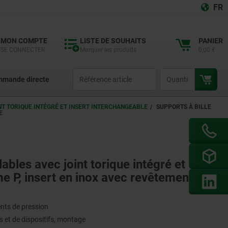
FR
MON COMPTE
LISTE DE SOUHAITS
PANIER
SE CONNECTER
Marquer les produits
0,00 €
productCode
qty
mande directe
NT TORIQUE INTÉGRÉ ET INSERT INTERCHANGEABLE
SUPPORTS À BILLE
E
lables avec joint torique intégré et
e P, insert en inox avec revêtement en
ents de pression
 et de dispositifs, montage