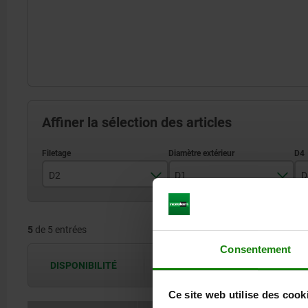
Affiner la sélection des articles
D2
D1
D
M6
17
5
de 5 entrées
M8
19
Consentement
M10
24
DISPONIBILITÉ
Les disponibilités sont actualisées plus
M12
30
Ce site web utilise des cook