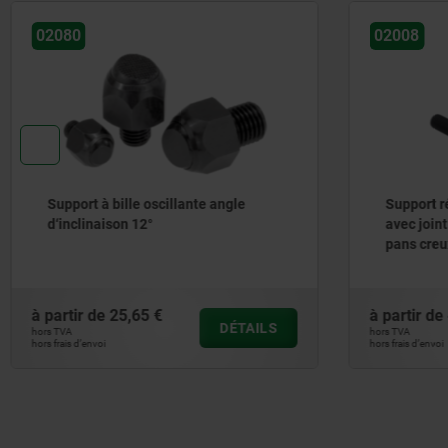
02008
02005
Support réglable à bille oscillante
Support 
avec joint torique et embase à six
pans creux
à partir de
44,35 €
à partir 
DÉTAILS
hors TVA
hors TVA
hors frais d’envoi
hors frais d’env