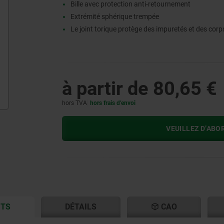
Bille avec protection anti-retournement
Extrémité sphérique trempée
Le joint torique protège des impuretés et des corp
à partir de
80,65 €
hors TVA
hors frais d’envoi
VEUILLEZ D’ABO
CURRENT
CURRENT
ITS
DÉTAILS
CAO
TAB:
TAB: