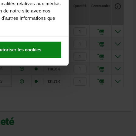
nnalités relatives aux médias
Disponibilité
CAO
Quantité
Commander
ille
on de notre site avec nos
Prix
 d'autres informations que
13
80,65 €
15
88,70 €
utoriser les cookies
20
96,42 €
23
110,35 €
28
131,72 €
heté