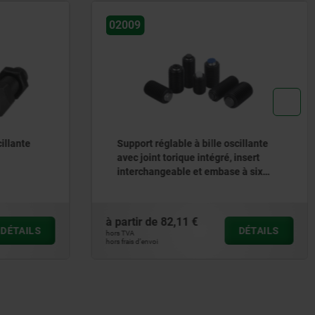
02081
scillante
Supports à bille oscillante à retour
, insert
automatique, à six pans
e à six
à partir de
32,29 €
DÉTAILS
DÉTAILS
hors TVA
hors frais d’envoi