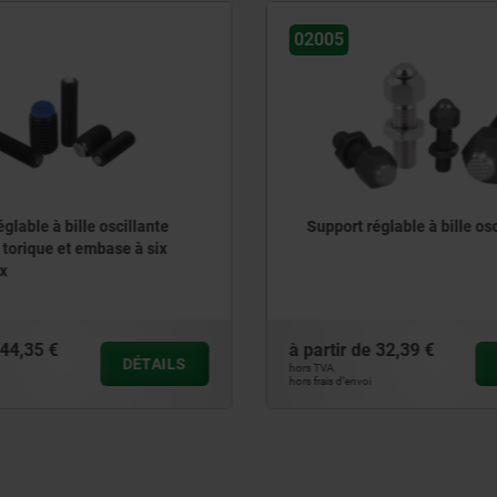
02009
réglable à bille oscillante
Support réglable à bille o
avec joint torique intégré
interchangeable et embas
pans creux
de
32,39 €
à partir de
82,11 €
DÉTAILS
hors TVA
oi
hors frais d’envoi