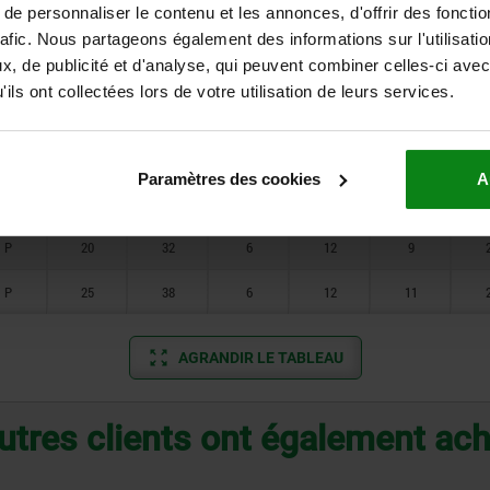
27
25
e personnaliser le contenu et les annonces, d'offrir des fonctio
orme
D3
H
H1
H2
T
Ø b
rafic. Nous partageons également des informations sur l'utilisati
, de publicité et d'analyse, qui peuvent combiner celles-ci avec
ils ont collectées lors de votre utilisation de leurs services.
P
10
24
6
12
7
P
12
26
6
12
8
Paramètres des cookies
A
P
16
30
6
12
8
P
20
32
6
12
9
P
25
38
6
12
11
AGRANDIR LE TABLEAU
utres clients ont également ac