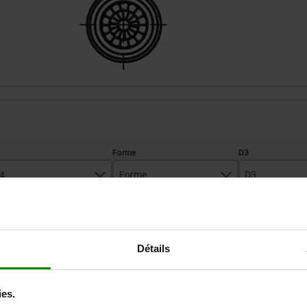
4
Forme
D3
10
P
10
AGRANDIR LE TABLEAU
13
12
Détails
16
16
Expédié immédiate
ieurs fois par jour à intervalles réguliers.
Expédition sous 1
21
20
ies.