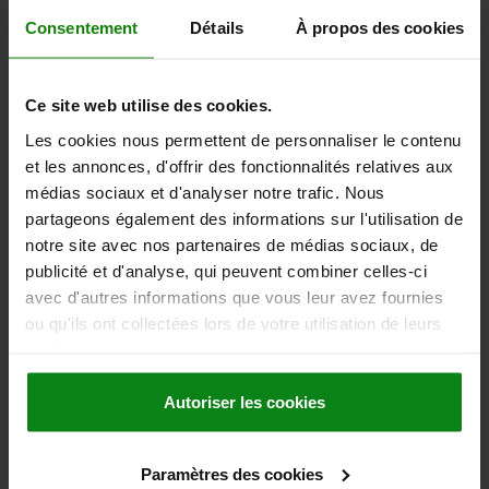
UNIQUEMENT)=20
Consentement
Détails
À propos des cookies
Référence:
02002-305X016
52,63 €
Ce site web utilise des cookies.
DÉTAILS
hors TVA
hors frais d’envoi
Les cookies nous permettent de personnaliser le contenu
et les annonces, d'offrir des fonctionnalités relatives aux
médias sociaux et d'analyser notre trafic. Nous
02002 F
partageons également des informations sur l'utilisation de
notre site avec nos partenaires de médias sociaux, de
publicité et d'analyse, qui peuvent combiner celles-ci
avec d'autres informations que vous leur avez fournies
ou qu'ils ont collectées lors de votre utilisation de leurs
services.
SUPPORT OSCILLANT AVEC JOINT TORIQUE M05,
Autoriser les cookies
D1=13, DK=10, FORME:F, ACIER DE TRAITEMENT BUNI,
EXTRÉMITÉ TREMPÉE, COMP:ACIER À OUTILS
TREMPÉ ET BRUNI
FILETAGE=M5
DIAMÈTRE EXTÉRIEUR=13
FORME=F
D3=8,5
Paramètres des cookies