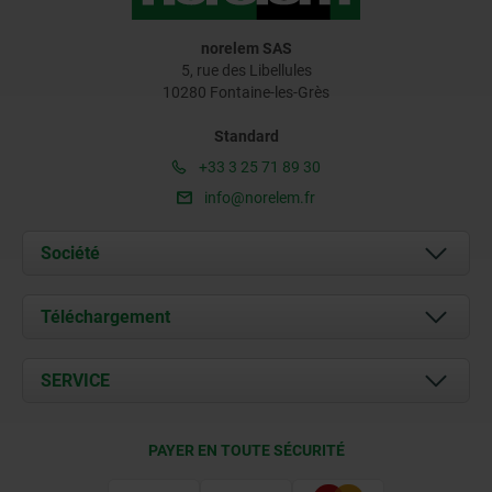
norelem SAS
5, rue des Libellules
10280 Fontaine-les-Grès
Standard
+33 3 25 71 89 30
info@norelem.fr
Société
À propos de nous
Téléchargement
Actualités
Documents
SERVICE
Contact
Conditions de livraison
PAYER EN TOUTE SÉCURITÉ
Certification