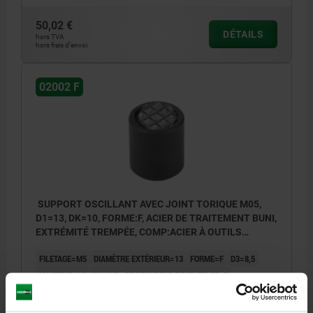
50,02 €
DÉTAILS
hors TVA
hors frais d’envoi
02002 F
SUPPORT OSCILLANT AVEC JOINT TORIQUE M05,
D1=13, DK=10, FORME:F, ACIER DE TRAITEMENT BUNI,
EXTRÉMITÉ TREMPÉE, COMP:ACIER À OUTILS
TREMPÉ ET BRUNI
FILETAGE=M5
DIAMÈTRE EXTÉRIEUR=13
FORME=F
D3=8,5
HAUTEUR=16
H1=1,5
PROFONDEUR DE FILETAGE=5
Ø BILLE=10
CAPACITÉ DE CHARGE KN MAX. (CHARGES STATIQUES