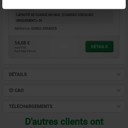
HAUTEUR=25
H1=1,5
PROFONDEUR DE FILETAGE=12
Ø BILLE=10
CAPACITÉ DE CHARGE KN MAX. (CHARGES STATIQUES
UNIQUEMENT)=20
Référence:
02002-305X025
54,08 €
DÉTAILS
hors TVA
hors frais d’envoi
DÉTAILS
CAO
TÉLÉCHARGEMENTS
D'autres clients ont