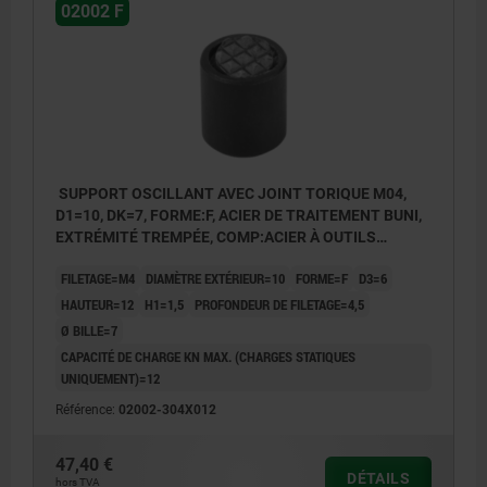
02002 F
SUPPORT OSCILLANT AVEC JOINT TORIQUE M04,
D1=10, DK=7, FORME:F, ACIER DE TRAITEMENT BUNI,
EXTRÉMITÉ TREMPÉE, COMP:ACIER À OUTILS
TREMPÉ ET BRUNI
FILETAGE=M4
DIAMÈTRE EXTÉRIEUR=10
FORME=F
D3=6
HAUTEUR=12
H1=1,5
PROFONDEUR DE FILETAGE=4,5
Ø BILLE=7
CAPACITÉ DE CHARGE KN MAX. (CHARGES STATIQUES
UNIQUEMENT)=12
Référence:
02002-304X012
47,40 €
DÉTAILS
hors TVA