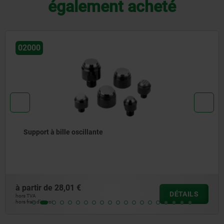
également acheté
02001
à bille oscillante
Support
de
28,01 €
à partir
DÉTAILS
hors TVA
i
hors frais d’e