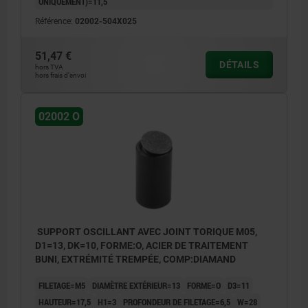
UNIQUEMENT)=11,5
Référence:
02002-504X025
51,47 €
DÉTAILS
hors TVA
hors frais d’envoi
02002 O
SUPPORT OSCILLANT AVEC JOINT TORIQUE M05,
D1=13, DK=10, FORME:O, ACIER DE TRAITEMENT
BUNI, EXTRÉMITÉ TREMPÉE, COMP:DIAMAND
FILETAGE=M5
DIAMÈTRE EXTÉRIEUR=13
FORME=O
D3=11
HAUTEUR=17,5
H1=3
PROFONDEUR DE FILETAGE=6,5
W=28