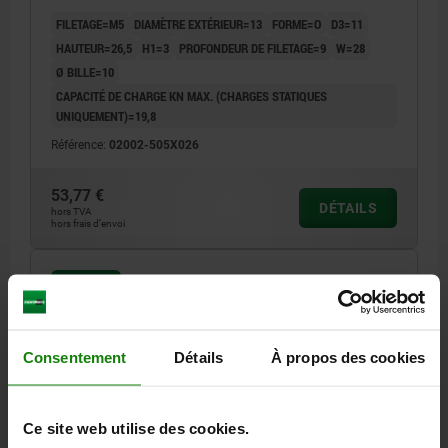
FILETAGE=M5
DIAMÈTRE EXTÉRIEUR=13
FORME=O
D3=11
HAUTEUR=26,5
H1=3
PROFONDEUR DE FILETAGE=9
W=28
Ø BILLE=10
CAPACITÉ DE CHARGE KN MAX. (CHARGES STATIQUES
UNIQUEMENT)=19,8
Référence:
02002-505X026
53,77 €
DÉTAILS
hors TVA
hors frais d’envoi
02002 O
Consentement
Détails
À propos des cookies
Ce site web utilise des cookies.