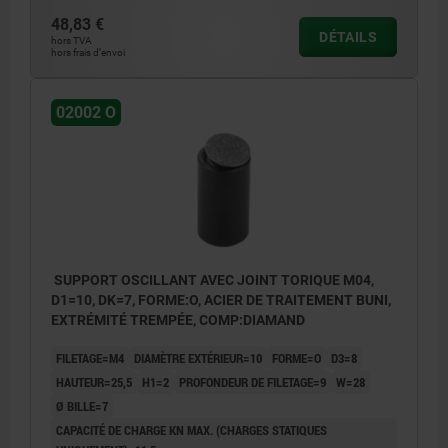
48,83 €
DÉTAILS
hors TVA
hors frais d’envoi
02002 O
SUPPORT OSCILLANT AVEC JOINT TORIQUE M04,
D1=10, DK=7, FORME:O, ACIER DE TRAITEMENT BUNI,
EXTRÉMITÉ TREMPÉE, COMP:DIAMAND
FILETAGE=M4
DIAMÈTRE EXTÉRIEUR=10
FORME=O
D3=8
HAUTEUR=25,5
H1=2
PROFONDEUR DE FILETAGE=9
W=28
Ø BILLE=7
CAPACITÉ DE CHARGE KN MAX. (CHARGES STATIQUES