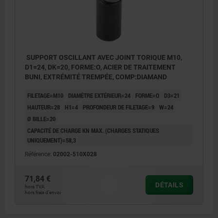
SUPPORT OSCILLANT AVEC JOINT TORIQUE M10,
D1=24, DK=20, FORME:O, ACIER DE TRAITEMENT
BUNI, EXTRÉMITÉ TREMPÉE, COMP:DIAMAND
FILETAGE=M10
DIAMÈTRE EXTÉRIEUR=24
FORME=O
D3=21
HAUTEUR=28
H1=4
PROFONDEUR DE FILETAGE=9
W=24
Ø BILLE=20
CAPACITÉ DE CHARGE KN MAX. (CHARGES STATIQUES
UNIQUEMENT)=58,3
Référence:
02002-510X028
71,84 €
DÉTAILS
hors TVA
hors frais d’envoi