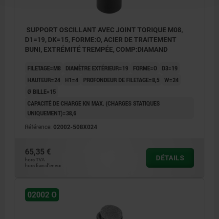
SUPPORT OSCILLANT AVEC JOINT TORIQUE M08,
D1=19, DK=15, FORME:O, ACIER DE TRAITEMENT
BUNI, EXTRÉMITÉ TREMPÉE, COMP:DIAMAND
FILETAGE=M8
DIAMÈTRE EXTÉRIEUR=19
FORME=O
D3=19
HAUTEUR=24
H1=4
PROFONDEUR DE FILETAGE=8,5
W=24
Ø BILLE=15
CAPACITÉ DE CHARGE KN MAX. (CHARGES STATIQUES
UNIQUEMENT)=38,6
Référence:
02002-508X024
65,35 €
DÉTAILS
hors TVA
hors frais d’envoi
02002 O