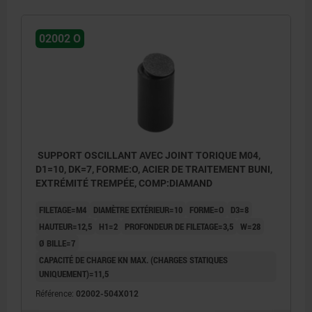
02002 O
SUPPORT OSCILLANT AVEC JOINT TORIQUE M04,
D1=10, DK=7, FORME:O, ACIER DE TRAITEMENT BUNI,
EXTRÉMITÉ TREMPÉE, COMP:DIAMAND
FILETAGE=M4
DIAMÈTRE EXTÉRIEUR=10
FORME=O
D3=8
HAUTEUR=12,5
H1=2
PROFONDEUR DE FILETAGE=3,5
W=28
Ø BILLE=7
CAPACITÉ DE CHARGE KN MAX. (CHARGES STATIQUES
UNIQUEMENT)=11,5
Référence:
02002-504X012