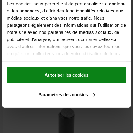
SUPPORT OSCILLANT AVEC JOINT TORIQUE M06,
Les cookies nous permettent de personnaliser le contenu
D1=17, DK=13, FORME:O, ACIER DE TRAITEMENT
et les annonces, d'offrir des fonctionnalités relatives aux
BUNI, EXTRÉMITÉ TREMPÉE, COMP:DIAMAND
médias sociaux et d'analyser notre trafic. Nous
FILETAGE=M6
DIAMÈTRE EXTÉRIEUR=17
FORME=O
D3=14
partageons également des informations sur l'utilisation de
HAUTEUR=21
H1=3
PROFONDEUR DE FILETAGE=7,5
W=28
notre site avec nos partenaires de médias sociaux, de
Ø BILLE=13
publicité et d'analyse, qui peuvent combiner celles-ci
CAPACITÉ DE CHARGE KN MAX. (CHARGES STATIQUES
avec d'autres informations que vous leur avez fournies
UNIQUEMENT)=27,4
ou qu'ils ont collectées lors de votre utilisation de leurs
services.
Référence:
02002-506X021
56,70 €
Autoriser les cookies
DÉTAILS
hors TVA
hors frais d’envoi
Paramètres des cookies
02002 O