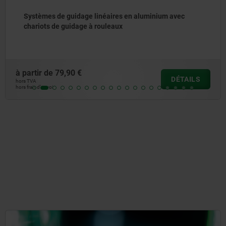
linéaires en aluminium avec
Support à bille oscil
 rouleaux
à partir de
42,11 €
DÉTAILS
hors TVA
hors frais d’envoi