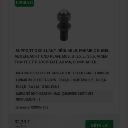
02005 C
SUPPORT OSCILLANT, RÉGLABLE, FORME:C KUGEL
ABGEFLACHT UND PLAN, M08, B=25, L=36,6, ACIER
TRAITÉ ET PHOSPHATÉ AU MA, COMP:ACIER
MATÉRIAU DU CORPS DE BASE=ACIER
FILETAGE=M8
FORME=C
LONGUEUR DE FILETAGE=25
D3=5,8
HAUTEUR=11,6
L=36,6
E=14,5
SW=13
Ø BILLE=8,5
CAPACITÉ DE CHARGE KN MAX. (CHARGES STATIQUES
UNIQUEMENT)=8
Référence:
02005-108
32,39 €
DÉTAILS
hors TVA