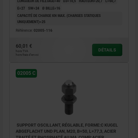
LONGUEUR DE FILETAGE=40
D3=10,5
HAUTEUR=20,7
L=60,7
E=27
SW=24
Ø BILLE=16
CAPACITÉ DE CHARGE KN MAX. (CHARGES STATIQUES
UNIQUEMENT)=25
Référence:
02005-116
60,01 €
DÉTAILS
hors TVA
hors frais d’envoi
02005 C
SUPPORT OSCILLANT, RÉGLABLE, FORME:C KUGEL
ABGEFLACHT UND PLAN, M20, B=50, L=77,3, ACIER
TRAITÉ ET PHOSPHATÉ AU MA, COMP:ACIER