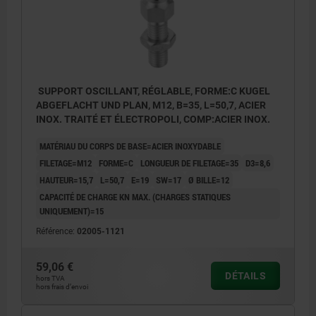
SUPPORT OSCILLANT, RÉGLABLE, FORME:C KUGEL
ABGEFLACHT UND PLAN, M12, B=35, L=50,7, ACIER
INOX. TRAITÉ ET ÉLECTROPOLI, COMP:ACIER INOX.
MATÉRIAU DU CORPS DE BASE=ACIER INOXYDABLE
FILETAGE=M12
FORME=C
LONGUEUR DE FILETAGE=35
D3=8,6
HAUTEUR=15,7
L=50,7
E=19
SW=17
Ø BILLE=12
CAPACITÉ DE CHARGE KN MAX. (CHARGES STATIQUES
UNIQUEMENT)=15
Référence:
02005-1121
59,06 €
DÉTAILS
hors TVA
hors frais d’envoi