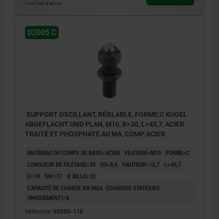
hors frais d’envoi
02005 C
SUPPORT OSCILLANT, RÉGLABLE, FORME:C KUGEL
ABGEFLACHT UND PLAN, M10, B=30, L=45,7, ACIER
TRAITÉ ET PHOSPHATÉ AU MA, COMP:ACIER
MATÉRIAU DU CORPS DE BASE=ACIER
FILETAGE=M10
FORME=C
LONGUEUR DE FILETAGE=30
D3=8,6
HAUTEUR=15,7
L=45,7
E=19
SW=17
Ø BILLE=12
CAPACITÉ DE CHARGE KN MAX. (CHARGES STATIQUES
UNIQUEMENT)=8
Référence:
02005-110