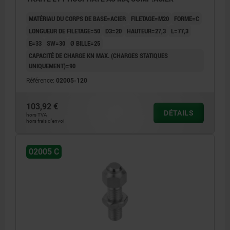
MATÉRIAU DU CORPS DE BASE=ACIER
FILETAGE=M20
FORME=C
LONGUEUR DE FILETAGE=50
D3=20
HAUTEUR=27,3
L=77,3
E=33
SW=30
Ø BILLE=25
CAPACITÉ DE CHARGE KN MAX. (CHARGES STATIQUES
UNIQUEMENT)=90
Référence:
02005-120
103,92 €
DÉTAILS
hors TVA
hors frais d’envoi
02005 C