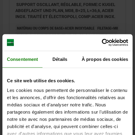
SUPPORT OSCILLANT, RÉGLABLE, FORME:C KUGEL
ABGEFLACHT UND PLAN, M08, B=25, L=36,6, ACIER
INOX. TRAITÉ ET ÉLECTROPOLI, COMP:ACIER INOX.
MATÉRIAU DU CORPS DE BASE=ACIER INOXYDABLE
FILETAGE=M8
FORME=C
LONGUEUR DE FILETAGE=25
D3=5,8
HAUTEUR=11,6
L=36,6
E=14,5
SW=13
Ø BILLE=8,5
CAPACITÉ DE CHARGE KN MAX. (CHARGES STATIQUES
UNIQUEMENT)=8
Consentement
Détails
À propos des cookies
Référence:
02005-1081
43,96 €
Ce site web utilise des cookies.
DÉTAILS
hors TVA
hors frais d’envoi
Les cookies nous permettent de personnaliser le contenu
et les annonces, d'offrir des fonctionnalités relatives aux
médias sociaux et d'analyser notre trafic. Nous
02005 C
partageons également des informations sur l'utilisation de
notre site avec nos partenaires de médias sociaux, de
publicité et d'analyse, qui peuvent combiner celles-ci
avec d'autres informations que vous leur avez fournies