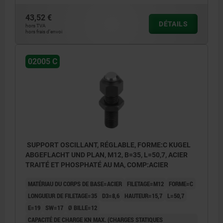
43,52 €
DÉTAILS
hors TVA
hors frais d’envoi
02005 C
SUPPORT OSCILLANT, RÉGLABLE, FORME:C KUGEL
ABGEFLACHT UND PLAN, M12, B=35, L=50,7, ACIER
TRAITÉ ET PHOSPHATÉ AU MA, COMP:ACIER
MATÉRIAU DU CORPS DE BASE=ACIER
FILETAGE=M12
FORME=C
LONGUEUR DE FILETAGE=35
D3=8,6
HAUTEUR=15,7
L=50,7
E=19
SW=17
Ø BILLE=12
CAPACITÉ DE CHARGE KN MAX. (CHARGES STATIQUES