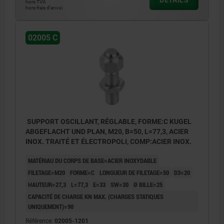
DÉTAILS
hors TVA
hors frais d’envoi
02005 C
SUPPORT OSCILLANT, RÉGLABLE, FORME:C KUGEL
ABGEFLACHT UND PLAN, M20, B=50, L=77,3, ACIER
INOX. TRAITÉ ET ÉLECTROPOLI, COMP:ACIER INOX.
MATÉRIAU DU CORPS DE BASE=ACIER INOXYDABLE
FILETAGE=M20
FORME=C
LONGUEUR DE FILETAGE=50
D3=20
HAUTEUR=27,3
L=77,3
E=33
SW=30
Ø BILLE=25
CAPACITÉ DE CHARGE KN MAX. (CHARGES STATIQUES
UNIQUEMENT)=90
Référence:
02005-1201