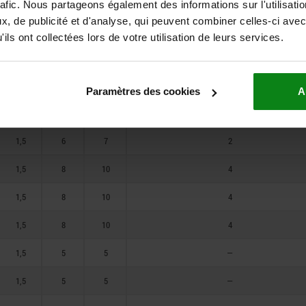
1,5
8
10
23
rafic. Nous partageons également des informations sur l'utilisati
, de publicité et d'analyse, qui peuvent combiner celles-ci avec
1,5
8
10
23
ils ont collectées lors de votre utilisation de leurs services.
1,5
8
10
23
1,5
6
7
2
Paramètres des cookies
A
1,5
6
7
2
1,5
6
7
2
1,5
8
10
4
1,5
8
10
4
1,5
8
10
4
1,5
5
5
—
1,5
5
5
—