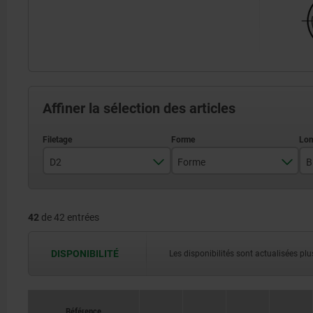
Affiner la sélection des articles
D2
Forme
B
M10
C
42
de 42 entrées
M12
F
M16
K
DISPONIBILITÉ
Les disponibilités sont actualisées plus
M20
O
P
Référence