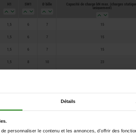
H1
SW1
Ø bille
Capacité de charge kN max. (charges statiqu
13
5
uniquement)
14
1,5
6
7
15
16
1,5
6
7
15
1,5
6
7
15
1,5
8
10
23
1,5
8
10
23
1,5
8
10
23
1,5
6
7
15
Détails
1,5
6
7
15
ies.
1,5
6
7
15
e personnaliser le contenu et les annonces, d'offrir des fonctio