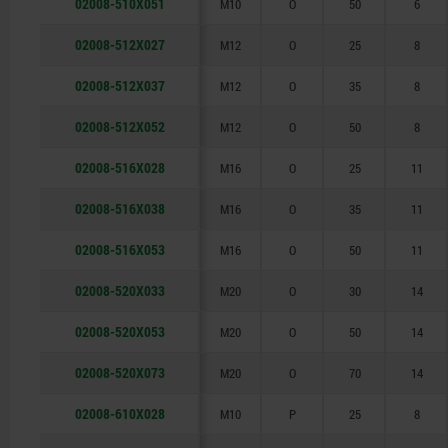
02008-510X051
M10
O
50
6
02008-512X027
M12
O
25
8
02008-512X037
M12
O
35
8
02008-512X052
M12
O
50
8
02008-516X028
M16
O
25
11
02008-516X038
M16
O
35
11
02008-516X053
M16
O
50
11
02008-520X033
M20
O
30
14
02008-520X053
M20
O
50
14
02008-520X073
M20
O
70
14
02008-610X028
M10
P
25
8