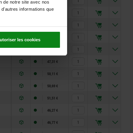
56,38 €
on de notre site avec nos
 d'autres informations que
56,80 €
57,79 €
46,33 €
utoriser les cookies
46,71 €
47,31 €
50,11 €
50,69 €
51,51 €
46,27 €
46,77 €