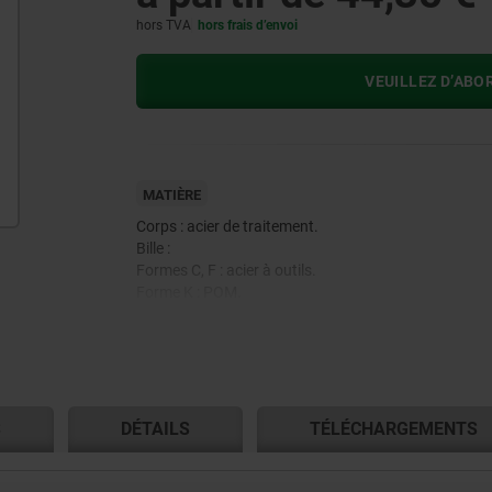
hors TVA
hors frais d’envoi
VEUILLEZ D’ABO
MATIÈRE
Corps : acier de traitement.
Bille :
Formes C, F : acier à outils.
Forme K : POM.
Forme O : acier inoxydable avec surface diamantée.
Forme P : acier inoxydable avec surface polyuréthan
S
DÉTAILS
TÉLÉCHARGEMENTS