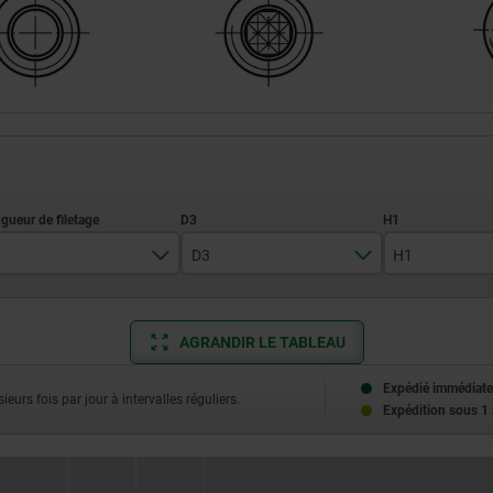
D3
H1
25
6
1,5
AGRANDIR LE TABLEAU
30
8
2
35
8,5
3
Expédié immédiate
ieurs fois par jour à intervalles réguliers.
Expédition sous 1
50
10
3,5
70
11
4