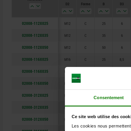
D2
Forme
B
D3
02008-112X025
M12
C
25
6
02008-112X035
M12
C
35
6
02008-112X050
M12
C
50
6
02008-116X025
M16
C
25
8,5
02008-116X035
M16
C
35
8,5
02008-116X050
M16
C
50
8,5
02008-312X025
M12
F
25
6
Consentement
02008-312X035
M12
F
35
6
Ce site web utilise des cook
02008-312X050
M12
F
50
6
Les cookies nous permettent d