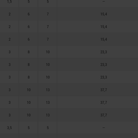
1,5
5
5
—
2
6
7
15,4
2
6
7
15,4
2
6
7
15,4
3
8
10
23,3
3
8
10
23,3
3
8
10
23,3
3
10
13
37,7
3
10
13
37,7
3
10
13
37,7
3,5
5
5
—