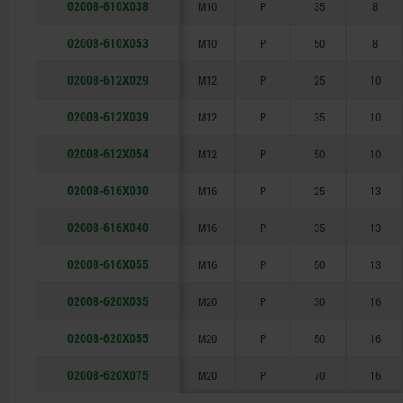
02008-610X038
M10
P
35
8
02008-610X053
M10
P
50
8
02008-612X029
M12
P
25
10
02008-612X039
M12
P
35
10
02008-612X054
M12
P
50
10
02008-616X030
M16
P
25
13
02008-616X040
M16
P
35
13
02008-616X055
M16
P
50
13
02008-620X035
M20
P
30
16
02008-620X055
M20
P
50
16
02008-620X075
M20
P
70
16