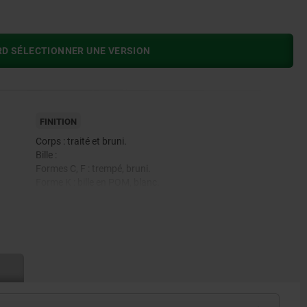
RD SÉLECTIONNER UNE VERSION
FINITION
Corps : traité et bruni.
Bille :
Formes C, F : trempé, bruni.
Forme K : bille en POM, blanc.
Forme O : surface comparable à un grain abrasif 100.
e.
Forme P : polyuréthane, dureté 60° Shore.