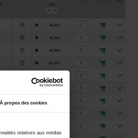
es
Prix
48,83 €
49,28 €
49,88 €
53,34 €
53,72 €
54,77 €
51,11 €
À propos des cookies
51,91 €
52,54 €
nnalités relatives aux médias