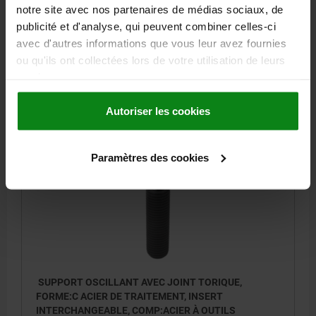
notre site avec nos partenaires de médias sociaux, de
H1=4
H2=10
SW1=10
Ø BILLE=15
publicité et d'analyse, qui peuvent combiner celles-ci
CAPACITÉ DE CHARGE KN MAX. (CHARGES STATIQUES
avec d'autres informations que vous leur avez fournies
UNIQUEMENT)=55
ou qu'ils ont collectées lors de votre utilisation de leurs
Référence:
02009-124X040
services.
102,11 €
DÉTAILS
Autoriser les cookies
hors TVA
hors frais d’envoi
Paramètres des cookies
02009 C
SUPPORT OSCILLANT AVEC JOINT TORIQUE,
FORME:C ACIER DE TRAITEMENT, INSERT
INTERCHANGEABLE, COMP:ACIER À OUTILS