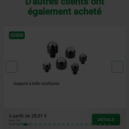
D'autres clients ont
également acheté
02003
Support à bille oscillante avec
insert interchangeable
à partir de
76,47 €
DÉTAILS
hors TVA
hors frais d’envoi