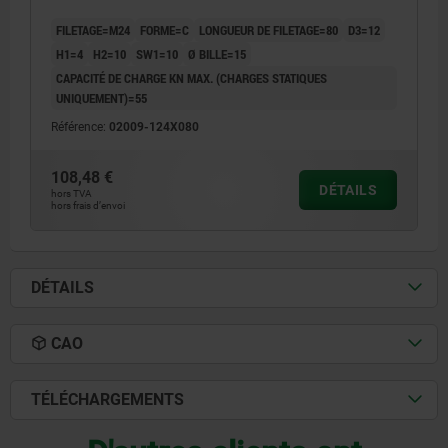
FILETAGE=M24
FORME=C
LONGUEUR DE FILETAGE=80
D3=12
H1=4
H2=10
SW1=10
Ø BILLE=15
CAPACITÉ DE CHARGE KN MAX. (CHARGES STATIQUES
UNIQUEMENT)=55
Référence:
02009-124X080
108,48 €
DÉTAILS
hors TVA
hors frais d’envoi
DÉTAILS
CAO
TÉLÉCHARGEMENTS