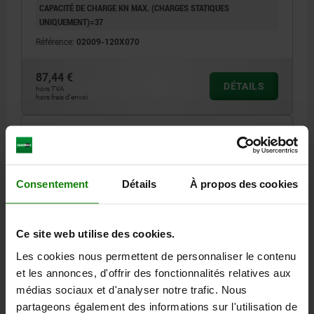
CAPACITÉ DE CHARGE KN MAX. (CHARGES STATIQUES
UNIQUEMENT)=37
Référence:
02009-120X070
87,44 €
DÉTAILS
hors TVA
hors frais d’envoi
02009 C
Consentement
Détails
À propos des cookies
Ce site web utilise des cookies.
Les cookies nous permettent de personnaliser le contenu
SUPPORT OSCILLANT AVEC JOINT TORIQUE,
FORME:C ACIER DE TRAITEMENT, INSERT
et les annonces, d'offrir des fonctionnalités relatives aux
INTERCHANGEABLE, COMP:ACIER À OUTILS
médias sociaux et d'analyser notre trafic. Nous
partageons également des informations sur l'utilisation de
FILETAGE=M24
FORME=C
LONGUEUR DE FILETAGE=40
D3=12