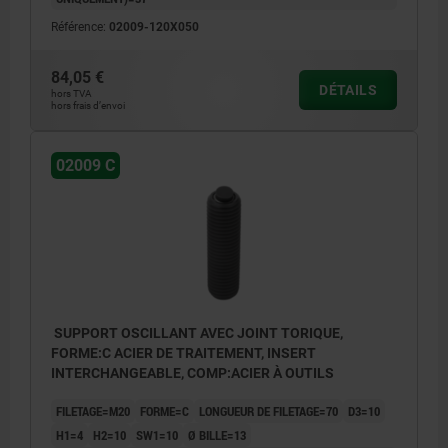
Référence:
02009-120X050
84,05 €
DÉTAILS
hors TVA
hors frais d’envoi
02009 C
SUPPORT OSCILLANT AVEC JOINT TORIQUE,
FORME:C ACIER DE TRAITEMENT, INSERT
INTERCHANGEABLE, COMP:ACIER À OUTILS
FILETAGE=M20
FORME=C
LONGUEUR DE FILETAGE=70
D3=10
H1=4
H2=10
SW1=10
Ø BILLE=13