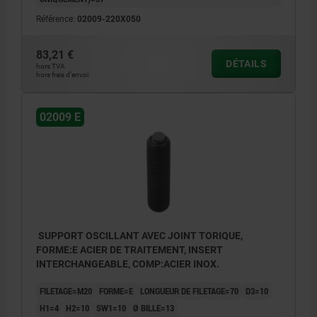
Référence:
02009-220X050
83,21 €
DÉTAILS
hors TVA
hors frais d’envoi
02009 E
SUPPORT OSCILLANT AVEC JOINT TORIQUE,
FORME:E ACIER DE TRAITEMENT, INSERT
INTERCHANGEABLE, COMP:ACIER INOX.
FILETAGE=M20
FORME=E
LONGUEUR DE FILETAGE=70
D3=10
H1=4
H2=10
SW1=10
Ø BILLE=13