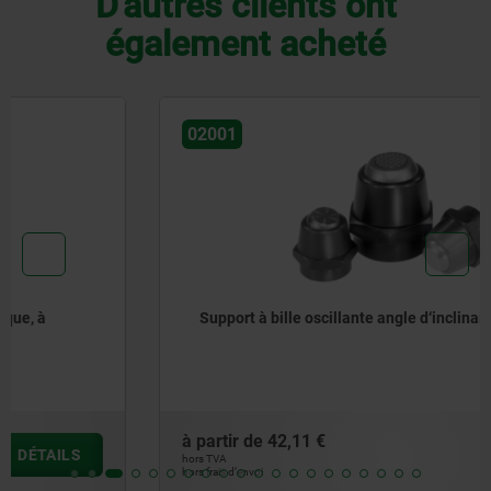
D'autres clients ont
également acheté
02001
Support à bille oscillante angle d‘inclinaison 14° et 20°
à partir de
42,11 €
DÉTAILS
hors TVA
hors frais d’envoi