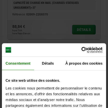
CAPACITÉ DE CHARGE KN MAX. (CHARGES STATIQUES
UNIQUEMENT)=37
Référence:
02009-220X070
88,84 €
DÉTAILS
hors TVA
hors frais d’envoi
02009 E
Consentement
Détails
À propos des cookies
Ce site web utilise des cookies.
Les cookies nous permettent de personnaliser le contenu
SUPPORT OSCILLANT AVEC JOINT TORIQUE,
FORME:E ACIER DE TRAITEMENT, INSERT
et les annonces, d'offrir des fonctionnalités relatives aux
INTERCHANGEABLE, COMP:ACIER INOX.
médias sociaux et d'analyser notre trafic. Nous
partageons également des informations sur l'utilisation de
FILETAGE=M24
FORME=E
LONGUEUR DE FILETAGE=40
D3=12