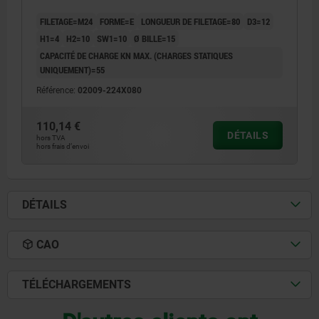
FILETAGE=M24
FORME=E
LONGUEUR DE FILETAGE=80
D3=12
H1=4
H2=10
SW1=10
Ø BILLE=15
CAPACITÉ DE CHARGE KN MAX. (CHARGES STATIQUES
UNIQUEMENT)=55
Référence:
02009-224X080
110,14 €
DÉTAILS
hors TVA
hors frais d’envoi
DÉTAILS
CAO
TÉLÉCHARGEMENTS