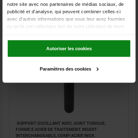
notre site avec nos partenaires de médias sociaux, de
H1=4
H2=10
SW1=10
Ø BILLE=15
publicité et d'analyse, qui peuvent combiner celles-ci
CAPACITÉ DE CHARGE KN MAX. (CHARGES STATIQUES
avec d'autres informations que vous leur avez fournies
UNIQUEMENT)=55
ou qu'ils ont collectées lors de votre utilisation de leurs
Référence:
02009-224X040
services.
103,75 €
DÉTAILS
Autoriser les cookies
hors TVA
hors frais d’envoi
Paramètres des cookies
02009 E
SUPPORT OSCILLANT AVEC JOINT TORIQUE,
FORME:E ACIER DE TRAITEMENT, INSERT
INTERCHANGEABLE, COMP:ACIER INOX.