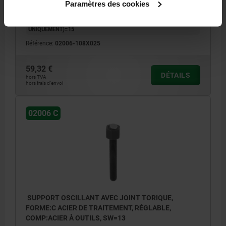
Paramètres des cookies
Ø BILLE=10
CAPACITÉ DE CHARGE KN MAX. (CHARGES STATIQUES
UNIQUEMENT)=15
Référence:
02006-108X025
59,32 €
DÉTAILS
hors TVA
hors frais d’envoi
02006 C
SUPPORT OSCILLANT AVEC JOINT TORIQUE,
FORME:C ACIER DE TRAITEMENT, RÉGLABLE,
COMP:ACIER À OUTILS, SW=13