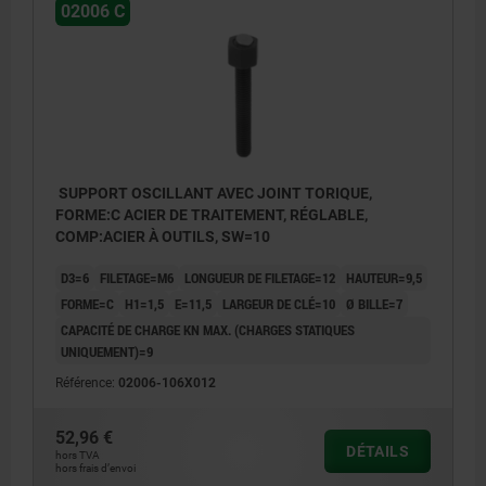
02006 C
SUPPORT OSCILLANT AVEC JOINT TORIQUE,
FORME:C ACIER DE TRAITEMENT, RÉGLABLE,
COMP:ACIER À OUTILS, SW=10
D3=6
FILETAGE=M6
LONGUEUR DE FILETAGE=12
HAUTEUR=9,5
FORME=C
H1=1,5
E=11,5
LARGEUR DE CLÉ=10
Ø BILLE=7
CAPACITÉ DE CHARGE KN MAX. (CHARGES STATIQUES
UNIQUEMENT)=9
Référence:
02006-106X012
52,96 €
DÉTAILS
hors TVA
hors frais d’envoi