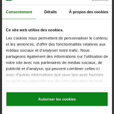
Référence:
02006-108X012
Consentement
Détails
À propos des cookies
58,72 €
DÉTAILS
hors TVA
hors frais d’envoi
Ce site web utilise des cookies.
Les cookies nous permettent de personnaliser le contenu
02006 C
et les annonces, d'offrir des fonctionnalités relatives aux
médias sociaux et d'analyser notre trafic. Nous
partageons également des informations sur l'utilisation de
notre site avec nos partenaires de médias sociaux, de
publicité et d'analyse, qui peuvent combiner celles-ci
avec d'autres informations que vous leur avez fournies
ou qu'ils ont collectées lors de votre utilisation de leurs
SUPPORT OSCILLANT AVEC JOINT TORIQUE,
services.
FORME:C ACIER DE TRAITEMENT, RÉGLABLE,
COMP:ACIER À OUTILS, SW=13
Autoriser les cookies
D3=8,5
FILETAGE=M8
LONGUEUR DE FILETAGE=25
HAUTEUR=13
FORME=C
H1=1,5
E=15
LARGEUR DE CLÉ=13