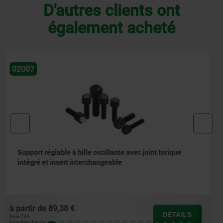
D'autres clients ont
également acheté
02080
Support à bille oscillante angle d‘inclinaison 12°
à partir de
25,65 €
DÉTAILS
hors TVA
hors frais d’envoi