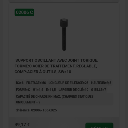
02006 C
SUPPORT OSCILLANT AVEC JOINT TORIQUE,
FORME:C ACIER DE TRAITEMENT, RÉGLABLE,
COMP:ACIER À OUTILS, SW=10
D3=6
FILETAGE=M6
LONGUEUR DE FILETAGE=25
HAUTEUR=9,5
FORME=C
H1=1,5
E=11,5
LARGEUR DE CLÉ=10
Ø BILLE=7
CAPACITÉ DE CHARGE KN MAX. (CHARGES STATIQUES
UNIQUEMENT)=9
Référence:
02006-106X025
49,17 €