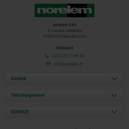
norelem SAS
5, rue des Libellules
10280 Fontaine-les-Grès
Standard
+33 3 25 71 89 30
info@norelem.fr
Société
À propos de nous
Téléchargement
Actualités
Documents
SERVICE
Contact
Conditions de livraison