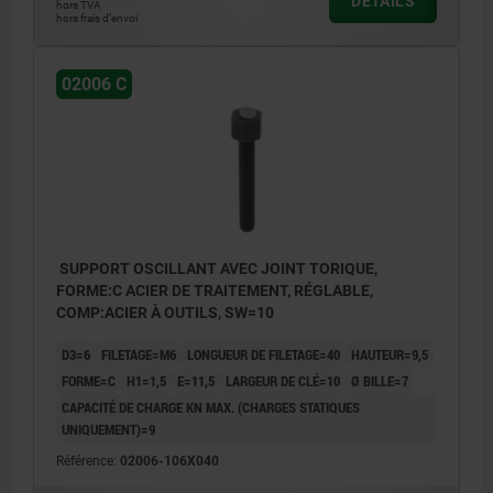
DÉTAILS
hors TVA
hors frais d’envoi
02006 C
SUPPORT OSCILLANT AVEC JOINT TORIQUE,
FORME:C ACIER DE TRAITEMENT, RÉGLABLE,
COMP:ACIER À OUTILS, SW=10
D3=6
FILETAGE=M6
LONGUEUR DE FILETAGE=40
HAUTEUR=9,5
FORME=C
H1=1,5
E=11,5
LARGEUR DE CLÉ=10
Ø BILLE=7
CAPACITÉ DE CHARGE KN MAX. (CHARGES STATIQUES
UNIQUEMENT)=9
Référence:
02006-106X040