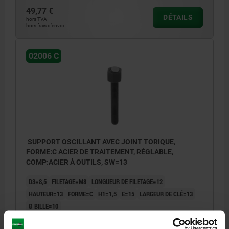
49,77 €
DÉTAILS
hors TVA
hors frais d’envoi
02006 C
SUPPORT OSCILLANT AVEC JOINT TORIQUE,
FORME:C ACIER DE TRAITEMENT, RÉGLABLE,
COMP:ACIER À OUTILS, SW=13
D3=8,5
FILETAGE=M8
LONGUEUR DE FILETAGE=12
HAUTEUR=13
FORME=C
H1=1,5
E=15
LARGEUR DE CLÉ=13
Ø BILLE=10
CAPACITÉ DE CHARGE KN MAX. (CHARGES STATIQUES
UNIQUEMENT)=15