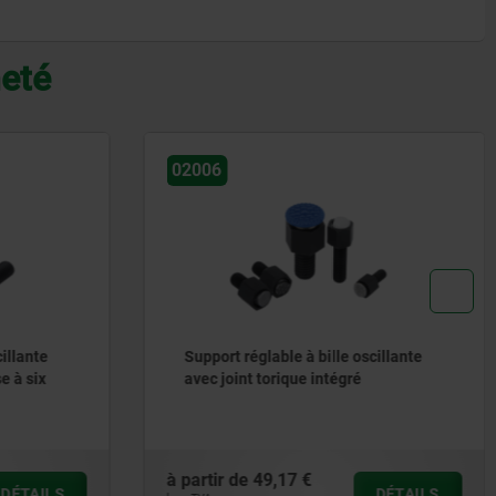
heté
02005
glable à bille oscillante
Support réglable à bille osc
 torique intégré
49,17 €
à partir de
32,39 €
DÉTAILS