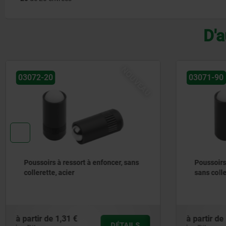
D'a
NOUVEAU
NOUVEAU
03071-90
er, sans
Poussoirs à ressort, modèle lisse,
sans collerette, acier
à partir de
1,25 €
ÉTAILS
DÉTAILS