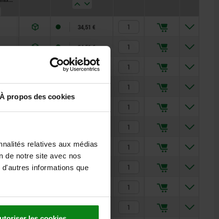
tiques
nt)
34,51 €
34,51 €
47,91 €
47,91 €
À propos des cookies
47,91 €
43,54 €
nnalités relatives aux médias
60,72 €
on de notre site avec nos
60,72 €
 d'autres informations que
60,72 €
74,27 €
utoriser les cookies