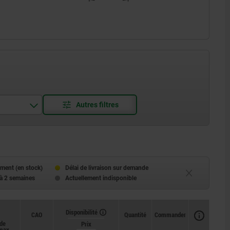
ment (en stock)
Délai de livraison sur demande
 à 2 semaines
Actuellement indisponible
Disponibilité
CAO
Quantité
Commander
 de
Prix
max.