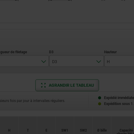
D3
H
9
7
13
AGRANDIR LE TABLEAU
12
9
18
15
9,5
25
Expédié immédiate
ieurs fois par jour à intervalles réguliers.
Expédition sous 1
18
12
36
24
14
40
H
T
E
SW1
SW2
Ø bille
Capacité
18
charge kN 