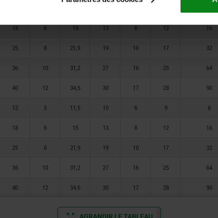
13
5
11,5
10
6
9
8
18
6
15
13
8
12
16
25
8
21,9
19
10
17
32
36
10
31,2
27
16
25
64
40
12
34,6
30
17
28
90
13
5
11,5
10
6
9
8
18
6
15
13
8
12
16
25
8
21,9
19
10
17
32
36
10
31,2
27
16
25
64
40
12
34,6
30
17
28
90
AGRANDIR LE TABLEAU