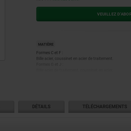
VEUILLEZ D’ABO
MATIÈRE
Formes C et F :
Bille acier, coussinet en acier de traitement.
Formes G et J :
Bille acier de traitement, coussinet en acier.
S
DÉTAILS
TÉLÉCHARGEMENTS