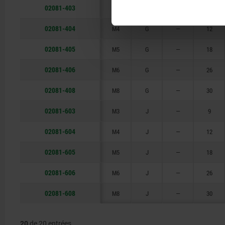
02081-403
M3
G
—
9
02081-404
M4
G
—
12
02081-405
M5
G
—
18
02081-406
M6
G
—
26
02081-408
M8
G
—
30
02081-603
M3
J
—
9
02081-604
M4
J
—
12
02081-605
M5
J
—
18
02081-606
M6
J
—
26
02081-608
M8
J
—
30
20
de 20 entrées