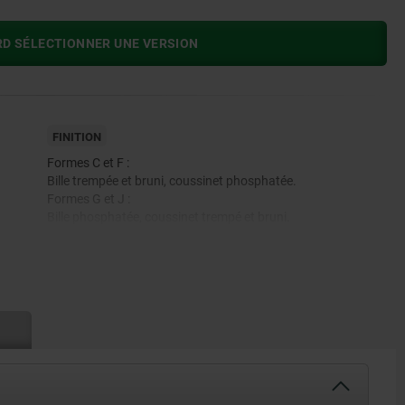
RD SÉLECTIONNER UNE VERSION
FINITION
Formes C et F :
Bille trempée et bruni, coussinet phosphatée.
Formes G et J :
Bille phosphatée, coussinet trempé et bruni.