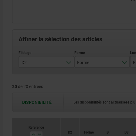
Affiner la sélection des articles
D2
Forme
B
M3
C
20
de 20 entrées
M4
F
M5
G
DISPONIBILITÉ
Les disponibilités sont actualisées plus
M6
J
M8
Référence
D2
Forme
B
D3
M10