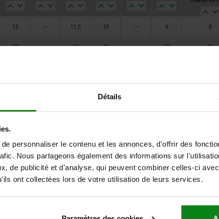
(charges sta
uniqueme
20
13
—
11,5
10
—
9
8
22
18
—
15
13
—
12
16
26
25
—
21,9
19
—
17
32
30
36
—
31,2
27
—
25
64
Détails
40
—
34,6
30
—
28
90
13
—
11,5
10
—
9
8
ies.
e personnaliser le contenu et les annonces, d'offrir des fonctio
18
—
15
13
—
12
16
rafic. Nous partageons également des informations sur l'utilisati
25
—
21,9
19
—
17
32
, de publicité et d'analyse, qui peuvent combiner celles-ci avec
ils ont collectées lors de votre utilisation de leurs services.
36
—
31,2
27
—
25
64
40
—
34,6
30
—
28
90
Paramètres des cookies
A