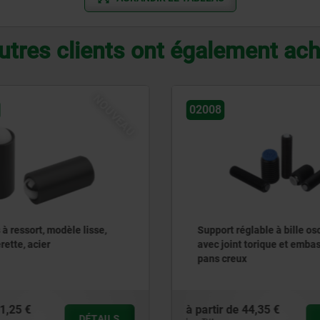
utres clients ont également ac
02008
02006
Support réglable à bille oscillante
Support ré
avec joint torique et embase à six
avec joint
pans creux
à partir de
44,35 €
à partir de
DÉTAILS