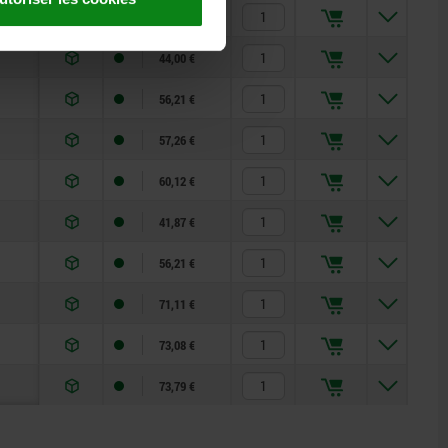
32,29 €
44,00 €
56,21 €
57,26 €
60,12 €
41,87 €
56,21 €
71,11 €
73,08 €
73,79 €