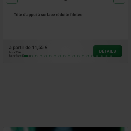
Douilles de fixation pour cimblot
à partir de
6,74 €
S
DÉTAI
hors TVA
hors frais d’envoi