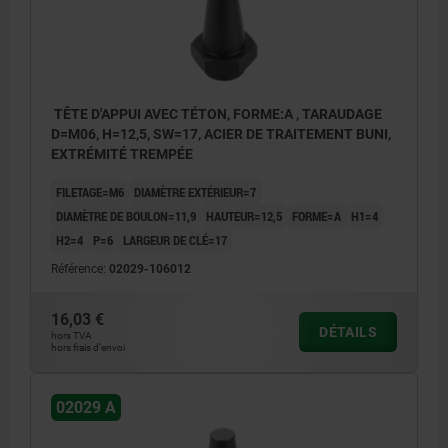
TÊTE D'APPUI AVEC TÉTON, FORME:A , TARAUDAGE
D=M06, H=12,5, SW=17, ACIER DE TRAITEMENT BUNI,
EXTRÉMITÉ TREMPÉE
FILETAGE=M6
DIAMÈTRE EXTÉRIEUR=7
DIAMÈTRE DE BOULON=11,9
HAUTEUR=12,5
FORME=A
H1=4
H2=4
P=6
LARGEUR DE CLÉ=17
Référence:
02029-106012
16,03 €
DÉTAILS
hors TVA
hors frais d’envoi
02029 A