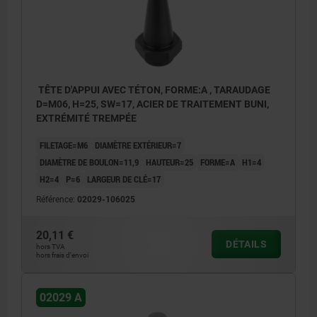
TÊTE D'APPUI AVEC TÉTON, FORME:A , TARAUDAGE
D=M06, H=25, SW=17, ACIER DE TRAITEMENT BUNI,
EXTRÉMITÉ TREMPÉE
FILETAGE=M6
DIAMÈTRE EXTÉRIEUR=7
DIAMÈTRE DE BOULON=11,9
HAUTEUR=25
FORME=A
H1=4
H2=4
P=6
LARGEUR DE CLÉ=17
Référence:
02029-106025
20,11 €
DÉTAILS
hors TVA
hors frais d’envoi
02029 A