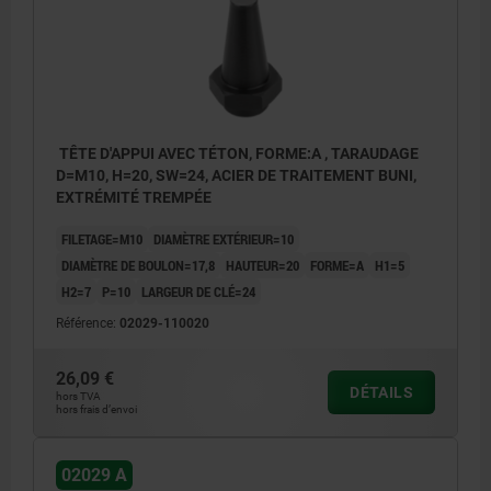
TÊTE D'APPUI AVEC TÉTON, FORME:A , TARAUDAGE
D=M10, H=20, SW=24, ACIER DE TRAITEMENT BUNI,
EXTRÉMITÉ TREMPÉE
FILETAGE=M10
DIAMÈTRE EXTÉRIEUR=10
DIAMÈTRE DE BOULON=17,8
HAUTEUR=20
FORME=A
H1=5
H2=7
P=10
LARGEUR DE CLÉ=24
Référence:
02029-110020
26,09 €
DÉTAILS
hors TVA
hors frais d’envoi
02029 A