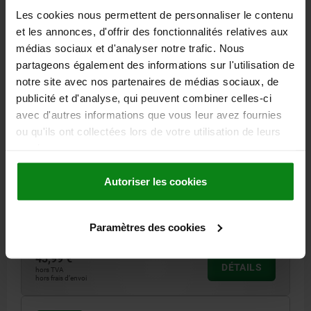
Les cookies nous permettent de personnaliser le contenu
et les annonces, d'offrir des fonctionnalités relatives aux
médias sociaux et d'analyser notre trafic. Nous
partageons également des informations sur l'utilisation de
notre site avec nos partenaires de médias sociaux, de
publicité et d'analyse, qui peuvent combiner celles-ci
avec d'autres informations que vous leur avez fournies
TÊTE D'APPUI AVEC TÉTON, FORME:A , TARAUDAGE
D=M16, H=30, SW=41, ACIER DE TRAITEMENT BUNI,
ou qu'ils ont collectées lors de votre utilisation de leurs
EXTRÉMITÉ TREMPÉE
services.
FILETAGE=M16
DIAMÈTRE EXTÉRIEUR=20
Autoriser les cookies
DIAMÈTRE DE BOULON=25,8
HAUTEUR=30
FORME=A
H1=10
H2=13
P=16
LARGEUR DE CLÉ=41
Référence:
02029-116030
Paramètres des cookies
43,99 €
DÉTAILS
hors TVA
hors frais d’envoi