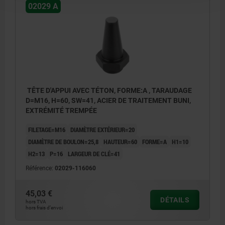
02029 A
TÊTE D'APPUI AVEC TÉTON, FORME:A , TARAUDAGE
D=M16, H=60, SW=41, ACIER DE TRAITEMENT BUNI,
EXTRÉMITÉ TREMPÉE
FILETAGE=M16
DIAMÈTRE EXTÉRIEUR=20
DIAMÈTRE DE BOULON=25,8
HAUTEUR=60
FORME=A
H1=10
H2=13
P=16
LARGEUR DE CLÉ=41
Référence:
02029-116060
45,03 €
DÉTAILS
hors TVA
hors frais d’envoi