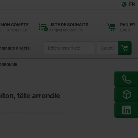
FR
MON COMPTE
LISTE DE SOUHAITS
PANIER
SE CONNECTER
Marquer les produits
0,00 €
productCode
qty
mande directe
 ARRONDIE
iton, tête arrondie