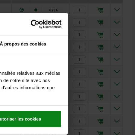
4,73 €
4,73 €
4,73 €
À propos des cookies
8,74 €
5,76 €
5,76 €
nnalités relatives aux médias
on de notre site avec nos
7,59 €
 d'autres informations que
6,67 €
6,67 €
utoriser les cookies
6,67 €
8,65 €