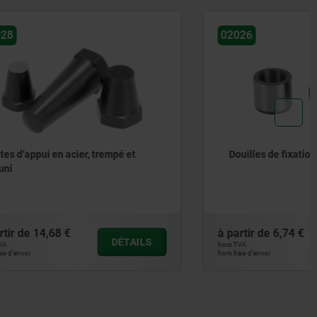
02026
mpé et
Douilles de fixation pour cimblot
à partir de
6,74 €
DÉTAILS
DÉTAILS
hors TVA
hors frais d’envoi