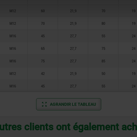
M12
60
21,9
70
19
M12
70
21,9
80
19
M16
45
27,7
55
24
M16
65
27,7
75
24
M16
75
27,7
85
24
M12
42
21,9
50
19
M16
45
27,7
55
24
AGRANDIR LE TABLEAU
utres clients ont également ac