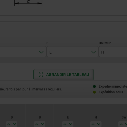
E
H
11,5
AGRANDIR LE TABLEAU
15
25
30
19,6
Expédié immédiate
ieurs fois par jour à intervalles réguliers.
30
36
Expédition sous 1
21,9
35
40
27,7
40
42
D
B
E
H
SW
42
46