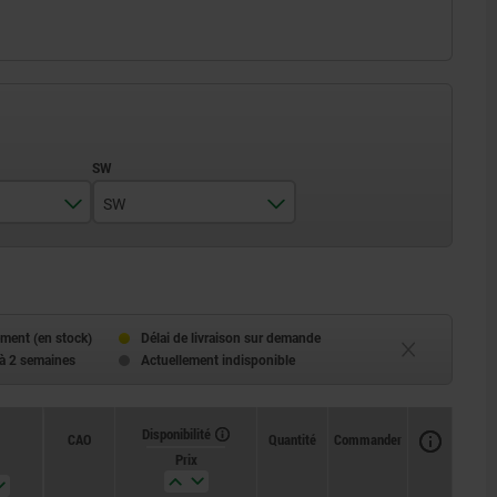
SW
10
13
17
ment (en stock)
Délai de livraison sur demande
 à 2 semaines
Actuellement indisponible
19
24
Disponibilité
CAO
Quantité
Commander
Prix