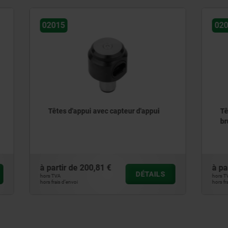
02028
ppui avec capteur d'appui
Têtes d’appui en acier, tre
bruni
200,81 €
à partir de
14,68 €
DÉTAILS
hors TVA
hors frais d’envoi