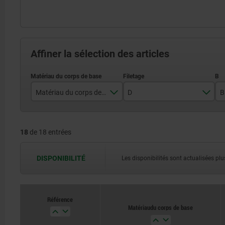
Affiner la sélection des articles
Matériau du corps de base
D
B
acier de traitement
M6
18
de 18 entrées
laiton
M8
M10
DISPONIBILITÉ
Les disponibilités sont actualisées plus
M12
M16
Référence
Matériau du corps de base