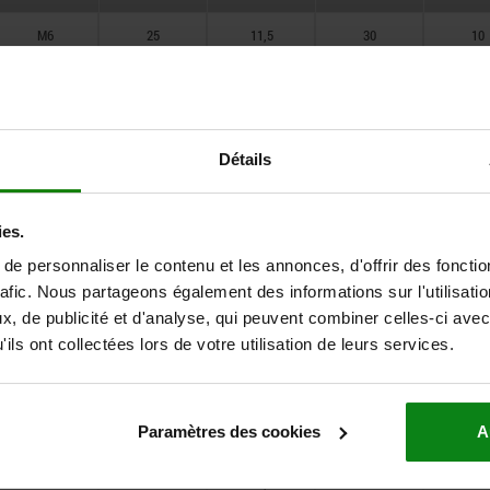
M6
25
11,5
30
10
45
48
50
50
M6
35
11,5
40
10
60
55
M6
45
11,5
50
10
Détails
65
56
M8
30
15
36
13
70
58
M8
40
15
46
13
ies.
75
68
M8
50
15
56
13
e personnaliser le contenu et les annonces, d'offrir des fonctio
rafic. Nous partageons également des informations sur l'utilisati
70
M10
35
19,6
42
17
, de publicité et d'analyse, qui peuvent combiner celles-ci avec
75
ils ont collectées lors de votre utilisation de leurs services.
M10
40
19,6
48
17
80
M10
50
19,6
58
17
85
Paramètres des cookies
A
M10
60
19,6
68
17
M12
42
21,9
50
19