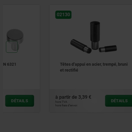
02130
02015
Têtes d’appui en acier, trempé, bruni
Têtes d'a
et rectifié
à partir de
3,39 €
à partir de
DÉTAILS
hors TVA
hors TVA
hors frais d’envoi
hors frais d’envoi