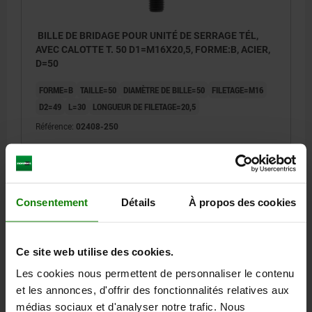
BILLE DE BRIDAGE POUR UNITÉ DE SERRAGE TÉL,
AVEC CALOTTE T. 50 D1=M16X20,5, FORME:B, ACIER,
D=50
FORME=B
TAILLE=50
DIAMÈTRE DE BILLE=50
FILETAGE=M16
D2=49
L=30
LONGUEUR DE FILETAGE=20,5
Référence:
02408-250
212,90 €
DÉTAILS
hors TVA
hors frais d’envoi
Consentement
Détails
À propos des cookies
DÉTAILS
Ce site web utilise des cookies.
Les cookies nous permettent de personnaliser le contenu
CAO
et les annonces, d'offrir des fonctionnalités relatives aux
médias sociaux et d'analyser notre trafic. Nous