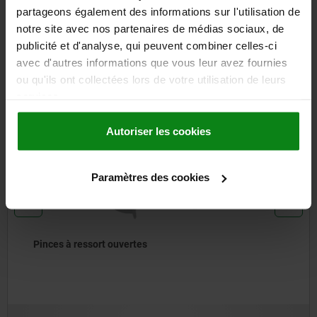
TÉLÉCHARGEMENTS
partageons également des informations sur l'utilisation de
notre site avec nos partenaires de médias sociaux, de
D'autres clients ont
publicité et d'analyse, qui peuvent combiner celles-ci
également acheté
avec d'autres informations que vous leur avez fournies
ou qu'ils ont collectées lors de votre utilisation de leurs
services.
NOUVEAU
1
07852
Autoriser les cookies
Paramètres des cookies
 ressort ouvertes
Pinces