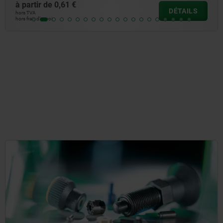
de
0,61 €
à partir
DÉTAILS
hors TVA
i
hors frais d’e