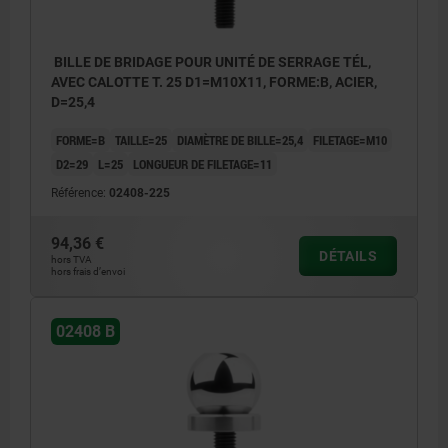
BILLE DE BRIDAGE POUR UNITÉ DE SERRAGE TÉL,
AVEC CALOTTE T. 25 D1=M10X11, FORME:B, ACIER,
D=25,4
FORME=B
TAILLE=25
DIAMÈTRE DE BILLE=25,4
FILETAGE=M10
D2=29
L=25
LONGUEUR DE FILETAGE=11
Référence:
02408-225
94,36 €
DÉTAILS
hors TVA
hors frais d’envoi
02408 B
1) Vis à tête cylindrique DIN EN ISO 4762,
M10