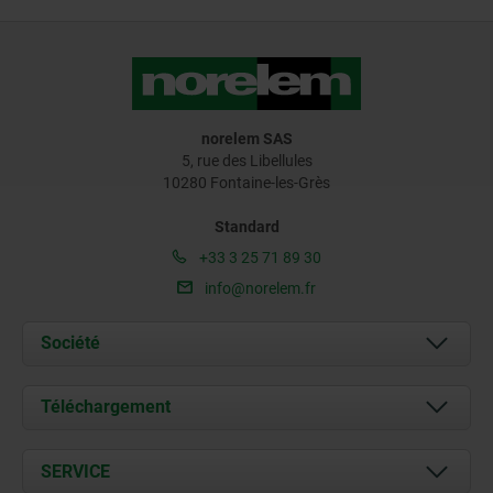
norelem SAS
5, rue des Libellules
10280 Fontaine-les-Grès
Standard
+33 3 25 71 89 30
info@norelem.fr
Société
À propos de nous
Téléchargement
Actualités
Documents
SERVICE
Contact