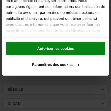
médias sociaux et d'analyser notre trafic. Nous
partageons également des informations sur l'utilisation de
notre site avec nos partenaires de médias sociaux, de
BRIDE D'ASS. TABLE GUID. L=199, NB=18, ACIER DE
publicité et d'analyse, qui peuvent combiner celles-ci
CÉMENTATION 1.7131 BRUNIE, TRAITÉE ET RECTIF
avec d'autres informations que vous leur avez fournies
ou qu'ils ont collectées lors de votre utilisation de leurs
LARGEUR DE RAINURE=18
LARGEUR=58
services.
DIAMÈTRE DE L'ALÉSAGE=17,5
HAUTEUR=60
LONGUEUR=199
L1=63
L2=100
L3=150
G POUR VIS À TÊTE CYLINDRIQUE=M16
Autoriser les cookies
Référence:
02395-05-18199
276,35 €
Paramètres des cookies
DÉTAILS
hors TVA
hors frais d’envoi
DÉTAILS
CAO