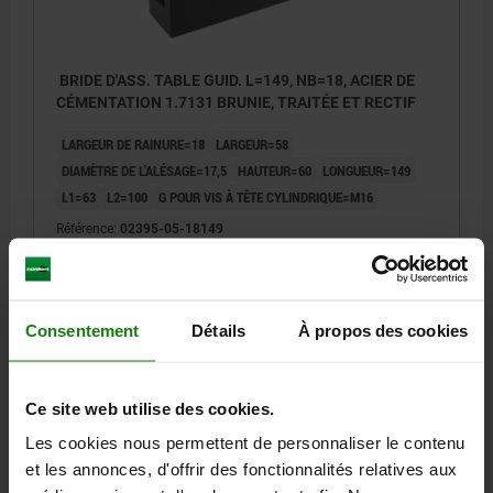
BRIDE D'ASS. TABLE GUID. L=149, NB=18, ACIER DE
CÉMENTATION 1.7131 BRUNIE, TRAITÉE ET RECTIF
LARGEUR DE RAINURE=18
LARGEUR=58
DIAMÈTRE DE L'ALÉSAGE=17,5
HAUTEUR=60
LONGUEUR=149
L1=63
L2=100
G POUR VIS À TÊTE CYLINDRIQUE=M16
Référence:
02395-05-18149
250,17 €
DÉTAILS
hors TVA
hors frais d’envoi
Consentement
Détails
À propos des cookies
02395-05
Ce site web utilise des cookies.
Les cookies nous permettent de personnaliser le contenu
et les annonces, d'offrir des fonctionnalités relatives aux