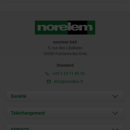
norelem SAS
5, rue des Libellules
10280 Fontaine-les-Grès
Standard
+33 3 25 71 89 30
info@norelem.fr
Société
À propos de nous
Téléchargement
Actualités
Documents
SERVICE
Contact