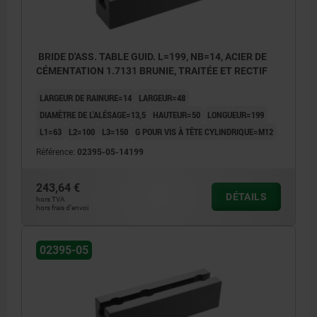
BRIDE D'ASS. TABLE GUID. L=199, NB=14, ACIER DE
CÉMENTATION 1.7131 BRUNIE, TRAITÉE ET RECTIF
LARGEUR DE RAINURE=14
LARGEUR=48
DIAMÈTRE DE L'ALÉSAGE=13,5
HAUTEUR=50
LONGUEUR=199
L1=63
L2=100
L3=150
G POUR VIS À TÊTE CYLINDRIQUE=M12
Référence:
02395-05-14199
243,64 €
DÉTAILS
hors TVA
hors frais d’envoi
02395-05