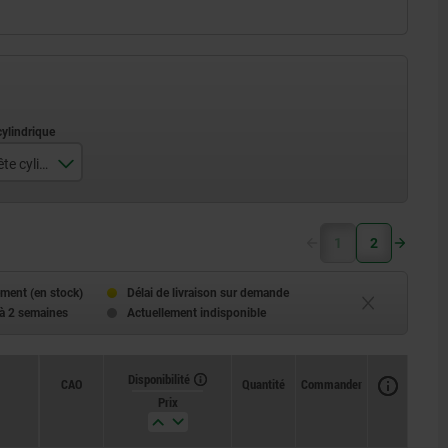
D2 pour vis à tête cylindrique
1
2
ment (en stock)
Délai de livraison sur demande
 à 2 semaines
Actuellement indisponible
Disponibilité
CAO
Quantité
Commander
Prix