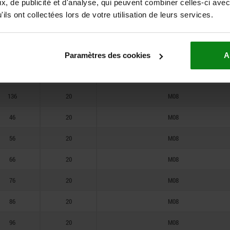
, de publicité et d'analyse, qui peuvent combiner celles-ci avec
76
20
M08
ils ont collectées lors de votre utilisation de leurs services.
86
20
M08
96
20
M08
Paramètres des cookies
A
116
20
M08
136
20
M08
46
20
M08
56
20
M08
66
20
M08
76
20
M08
86
20
M08
96
20
M08