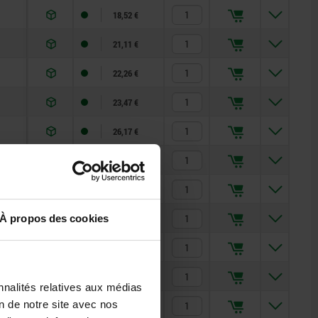
18,52 €
21,11 €
22,26 €
23,47 €
26,17 €
29,26 €
33,59 €
38,16 €
À propos des cookies
25,37 €
27,94 €
nnalités relatives aux médias
on de notre site avec nos
28,94 €