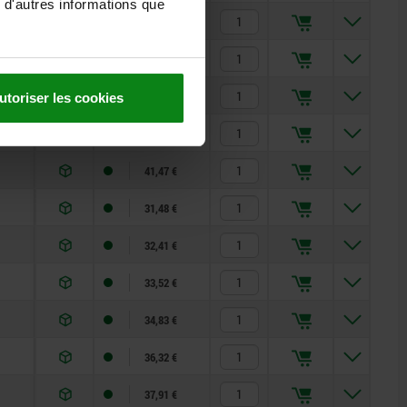
 d'autres informations que
30,01 €
31,43 €
32,90 €
utoriser les cookies
35,78 €
41,47 €
31,48 €
32,41 €
33,52 €
34,83 €
36,32 €
37,91 €