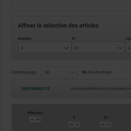
Affiner la sélection des articles
D
D1
L
32
M8
40
M10
Entrées/page
50
de 64 entrées
50
M12
DISPONIBILITÉ
Les disponibilités sont actualisées plus
60
63
Référence
D
D1
70
80