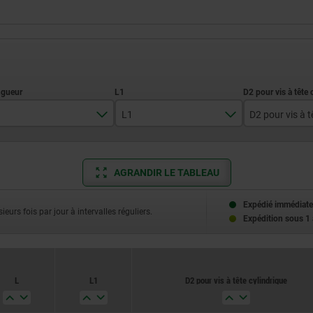
L1
15
M06
20
M08
AGRANDIR LE TABLEAU
46
25
M10
Expédié immédiate
56
ieurs fois par jour à intervalles réguliers.
Expédition sous 1
66
76
L
L1
D2 pour vis à tête cylindrique
86