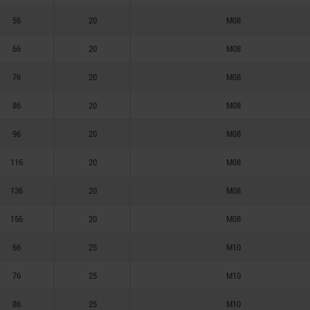
56
20
M08
66
20
M08
76
20
M08
86
20
M08
96
20
M08
116
20
M08
136
20
M08
156
20
M08
66
25
M10
76
25
M10
86
25
M10