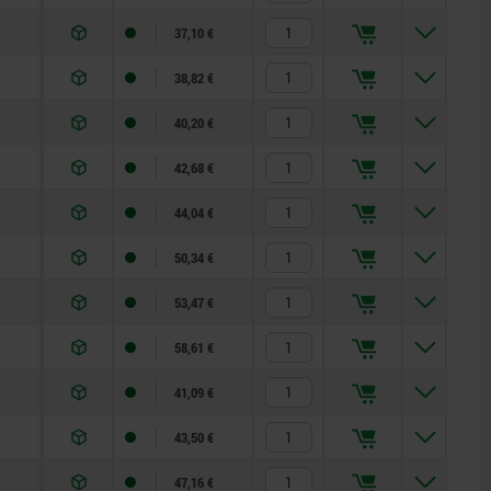
37,10 €
38,82 €
40,20 €
42,68 €
44,04 €
50,34 €
53,47 €
58,61 €
41,09 €
43,50 €
47,16 €