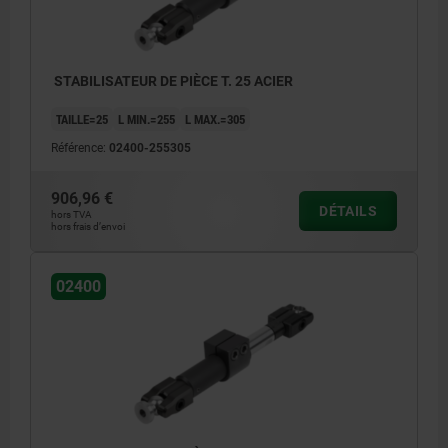
STABILISATEUR DE PIÈCE T. 25 ACIER
TAILLE=25
L MIN.=255
L MAX.=305
Référence:
02400-255305
906,96 €
DÉTAILS
hors TVA
hors frais d’envoi
02400