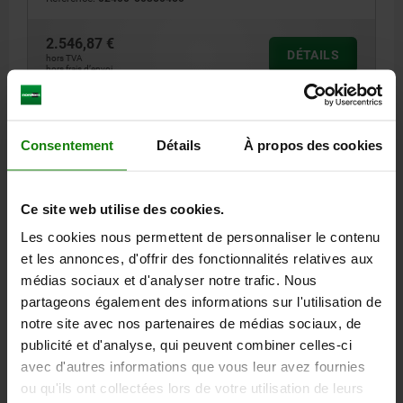
2.546,87 €
DÉTAILS
hors TVA
hors frais d’envoi
02400
Consentement
Détails
À propos des cookies
Ce site web utilise des cookies.
Les cookies nous permettent de personnaliser le contenu
et les annonces, d'offrir des fonctionnalités relatives aux
STABILISATEUR DE PIÈCE T. 50 ACIER
médias sociaux et d'analyser notre trafic. Nous
partageons également des informations sur l'utilisation de
TAILLE=50
L MIN.=450
L MAX.=650
notre site avec nos partenaires de médias sociaux, de
Référence:
02400-50450650
publicité et d'analyse, qui peuvent combiner celles-ci
avec d'autres informations que vous leur avez fournies
2.801,56 €
ou qu'ils ont collectées lors de votre utilisation de leurs
DÉTAILS
hors TVA