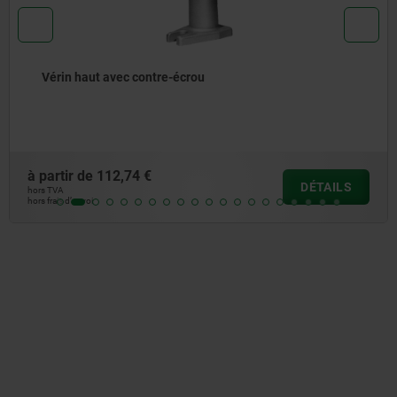
ntre-écrou
Brides d’assemb
€
à partir de
227,28
DÉTAILS
hors TVA
hors frais d’envoi