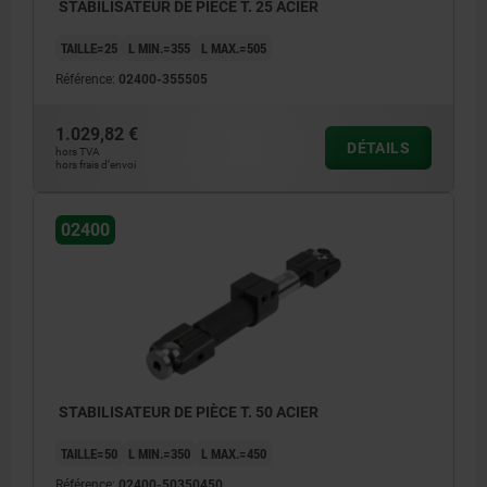
STABILISATEUR DE PIÈCE T. 25 ACIER
TAILLE=25
L MIN.=355
L MAX.=505
Référence:
02400-355505
1.029,82 €
DÉTAILS
hors TVA
hors frais d’envoi
02400
STABILISATEUR DE PIÈCE T. 50 ACIER
TAILLE=50
L MIN.=350
L MAX.=450
Référence:
02400-50350450