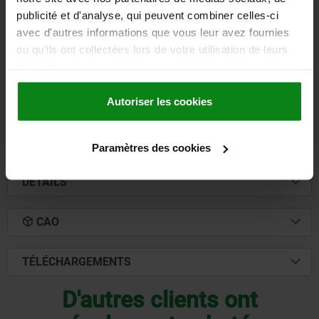
LONGUEUR=315
HAUTEUR=50
LARGEUR=24
K=80
L1=300
publicité et d'analyse, qui peuvent combiner celles-ci
L2=100
L3=30
L4=160
B=13
H1=25
D1=M10
D2=20
M1=6
avec d'autres informations que vous leur avez fournies
M2=14
R=15
F N=2500
ou qu'ils ont collectées lors de votre utilisation de leurs
services.
Référence:
02380-300
Autoriser les cookies
528,71 €
DÉTAILS
hors TVA
hors frais d’envoi
Paramètres des cookies
DÉTAILS
CAO
TÉLÉCHARGEMENTS
D'autres clients ont