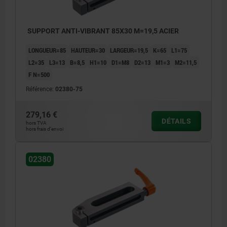
SUPPORT ANTI-VIBRANT 85X30 M=19,5 ACIER
LONGUEUR=85
HAUTEUR=30
LARGEUR=19,5
K=65
L1=75
L2=35
L3=13
B=8,5
H1=10
D1=M8
D2=13
M1=3
M2=11,5
F N=500
Référence:
02380-75
279,16 €
DÉTAILS
hors TVA
hors frais d’envoi
02380