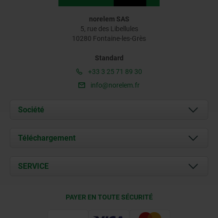
norelem SAS
5, rue des Libellules
10280 Fontaine-les-Grès
Standard
+33 3 25 71 89 30
info@norelem.fr
Société
À propos de nous
Téléchargement
Actualités
Documents
SERVICE
Contact
Conditions de livraison
PAYER EN TOUTE SÉCURITÉ
Certification