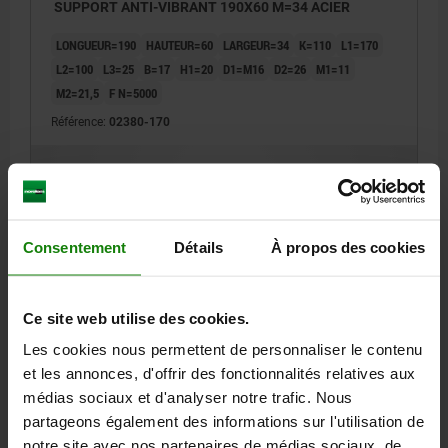
SUPPORT ANTI-VIBRANT 190X60 M=34 ACIER
LONGUEUR=190
HAUTEUR=60
LARGEUR=34
K=110
L1=170
L2=100
L3=25
B=17
H1=20
D1=M16
D2=26
M1=11
M2=21,5
F N=5000
Référence:
02380-170
501,50 €
DÉTAILS
hors TVA
hors frais d’envoi
Consentement
Détails
À propos des cookies
02380
Ce site web utilise des cookies.
Les cookies nous permettent de personnaliser le contenu
et les annonces, d'offrir des fonctionnalités relatives aux
médias sociaux et d'analyser notre trafic. Nous
partageons également des informations sur l'utilisation de
SUPPORT ANTI-VIBRANT 315X50 M=24 ACIER
notre site avec nos partenaires de médias sociaux, de