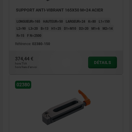
SUPPORT ANTI-VIBRANT 165X50 M=24 ACIER
LONGUEUR=165
HAUTEUR=50
LARGEUR=24
K=80
L1=150
L2=90
L3=20
B=13
H1=25
D1=M10
D2=20
M1=6
M2=14
R=15
F N=2500
Référence:
02380-150
374,44 €
DÉTAILS
hors TVA
hors frais d’envoi
02380