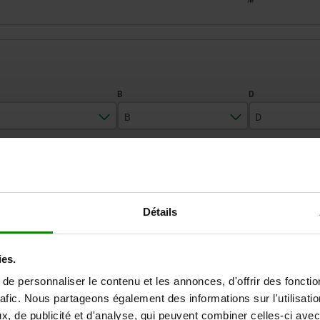
B
D
33
14
39
AGRANDIR LE TABLEAU
42
19
52
60
26
70
Expédié immédiate
ieurs fois par jour à intervalles réguliers.
Détails
Expédition sous 1
70
33
80
ies.
D
D
E
E
F
F
G
G
K
K
L
L
M
M
e personnaliser le contenu et les annonces, d'offrir des fonctio
rafic. Nous partageons également des informations sur l'utilisati
, de publicité et d'analyse, qui peuvent combiner celles-ci avec