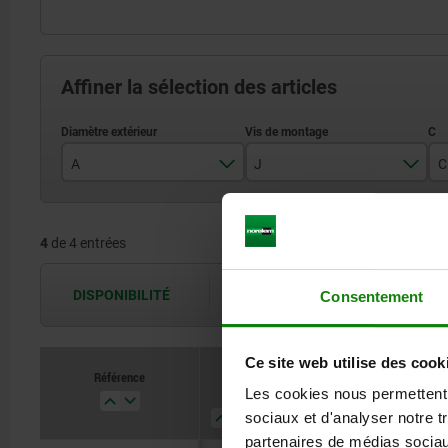
Affiner la sélection des articles
A
J
C
28
M6
4
de 4 entrées
35
M8
50
M12
DISPONIBILITÉ
Les disponibilités sont actualisées plus
Consentement
60
M16
Ce site web utilise des cook
Référence
Référence
A
A
J
J
C
C
B
B
Les cookies nous permettent d
sociaux et d'analyser notre t
partenaires de médias sociaux